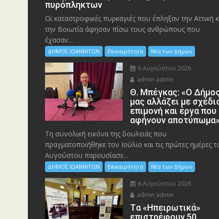
πυρόπληκτων
Οι καταστροφικές πυρκαγιές που έπληξαν την Αττική κ
την Bοιωτία άφησαν πίσω τους ανθρώπους που
έχασαν...
ΔΗΜΟΣ ΙΩΑΝΝΙΤΩΝ
Επικαιρότητα
Νέα των Δήμων
6 Αυγούστου 2026
admin admin
Θ. Μπέγκας: «Ο Δήμο
μας αλλάζει με σχέδι
επιμονή και έργα που
αφήνουν αποτύπωμα
Τη συνολική εικόνα της δουλειάς που
πραγματοποιήθηκε τον Ιούλιο και τις πρώτες ημέρες τ
Αυγούστου παρουσίασε...
ΔΗΜΟΣ ΙΩΑΝΝΙΤΩΝ
Επικαιρότητα
Νέα των Δήμων
6 Αυγούστου 2026
admin admin
Tα «Ηπειρωτικά»
επιστρέφουν 50