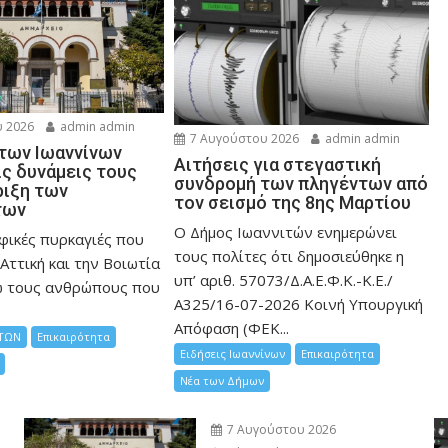
 2026
admin admin
7 Αυγούστου 2026
admin admin
 των Ιωαννίνων
Αιτήσεις για στεγαστική
ις δυνάμεις τους
συνδρομή των πληγέντων από
ριξη των
τον σεισμό της 8ης Μαρτίου
των
Ο Δήμος Ιωαννιτών ενημερώνει
φικές πυρκαγιές που
τους πολίτες ότι δημοσιεύθηκε η
Αττική και την Bοιωτία
υπ’ αριθ. 57073/Δ.Α.Ε.Φ.Κ.-Κ.Ε./
ω τους ανθρώπους που
Α325/16-07-2026 Κοινή Υπουργική
Απόφαση (ΦΕΚ...
ΤΩΝ
Επικαιρότητα
Ειδήσεις Ιωαννίνων
Επικαιρότητα
Νέα των Δήμων
7 Αυγούστου 2026