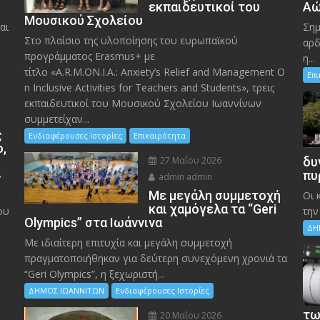
εκπαιδευτικοί του
Αώ
Μουσικού Σχολείου
αι
Σημ
Στο πλαίσιο της υλοποίησης του ευρωπαϊκού
αρδ
προγράμματος Erasmus+ με
η...
τίτλο «A.R.M.ON.I.A.: Anxiety’s Relief and Management O
Επ
n Inclusive Activities for Teachers and Students», τρεις
εκπαιδευτικοί του Μουσικού Σχολείου Ιωαννίνων
συμμετείχαν...
ς
Ενδιαφέρουσες Ιστορίες
Επικαιρότητα
ο,
27 Μαΐου 2026
δυ
»
πυ
admin admin
Με μεγάλη συμμετοχή
Οι 
και χαμόγελα τα “Geri
ου
την
Olympics” στα Ιωάννινα
ΔΗ
Με ιδιαίτερη επιτυχία και μεγάλη συμμετοχή
πραγματοποιήθηκαν για δεύτερη συνεχόμενη χρονιά τα
“Geri Olympics”, η ξεχωριστή...
ΔΗΜΟΣ ΙΩΑΝΝΙΤΩΝ
Ενδιαφέρουσες Ιστορίες
τω
20 Μαΐου 2026