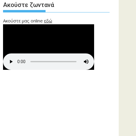
Ακούστε ζωντανά
Ακούστε μας online
εδώ