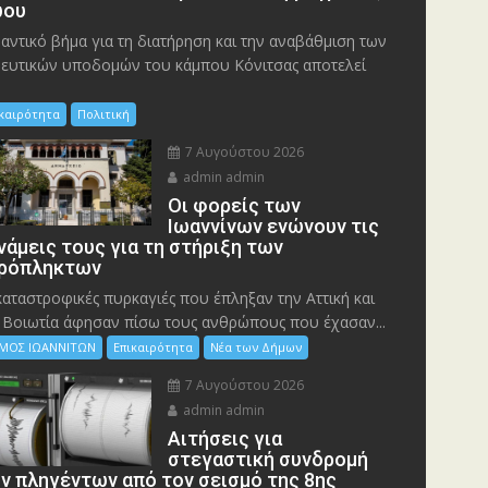
ου
αντικό βήμα για τη διατήρηση και την αναβάθμιση των
ευτικών υποδομών του κάμπου Κόνιτσας αποτελεί
ικαιρότητα
Πολιτική
7 Αυγούστου 2026
admin admin
Οι φορείς των
Ιωαννίνων ενώνουν τις
νάμεις τους για τη στήριξη των
ρόπληκτων
καταστροφικές πυρκαγιές που έπληξαν την Αττική και
 Bοιωτία άφησαν πίσω τους ανθρώπους που έχασαν...
ΜΟΣ ΙΩΑΝΝΙΤΩΝ
Επικαιρότητα
Νέα των Δήμων
7 Αυγούστου 2026
admin admin
Αιτήσεις για
στεγαστική συνδρομή
ν πληγέντων από τον σεισμό της 8ης