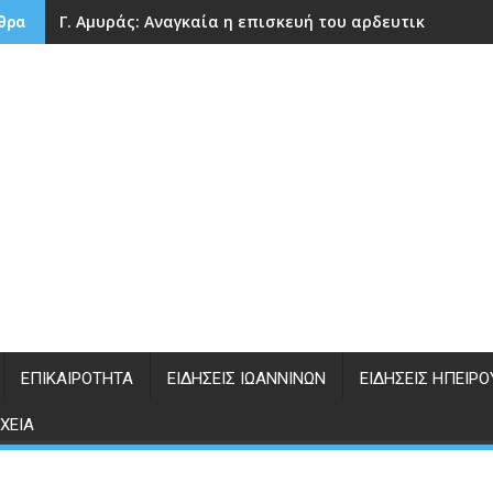
Γ. Αμυράς: Αναγκαία η επισκευή του αρδευτικού φρά
θρα
ΕΠΙΚΑΙΡΌΤΗΤΑ
ΕΙΔΉΣΕΙΣ ΙΩΑΝΝΊΝΩΝ
ΕΙΔΉΣΕΙΣ ΗΠΕΊΡΟ
ΧΕΊΑ