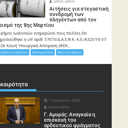
admin admin
Αιτήσεις για στεγαστική
συνδρομή των
πληγέντων από τον
εισμό της 8ης Μαρτίου
 Δήμος Ιωαννιτών ενημερώνει τους πολίτες ότι
μοσιεύθηκε η υπ’ αριθ. 57073/Δ.Α.Ε.Φ.Κ.-Κ.Ε./Α325/16-07-
026 Κοινή Υπουργική Απόφαση (ΦΕΚ...
ιδήσεις Ιωαννίνων
Επικαιρότητα
Νέα των Δήμων
ικαιρότητα
7 Αυγούστου 2026
admin admin
Γ. Αμυράς: Αναγκαία η
επισκευή του
αρδευτικού φράγματος