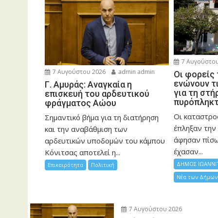
7 Αυγούστου
7 Αυγούστου 2026
admin admin
Οι φορείς
ενώνουν τ
Γ. Αμυράς: Αναγκαία η
για τη στή
επισκευή του αρδευτικού
πυρόπληκ
φράγματος Αώου
Οι καταστρο
Σημαντικό βήμα για τη διατήρηση
έπληξαν την 
και την αναβάθμιση των
άφησαν πίσ
αρδευτικών υποδομών του κάμπου
έχασαν...
Κόνιτσας αποτελεί η...
ΔΗΜΟΣ ΙΩΑΝΝΙ
Επικαιρότητα
Πολιτική
Νέα των Δήμων
7 Αυγούστου 2026