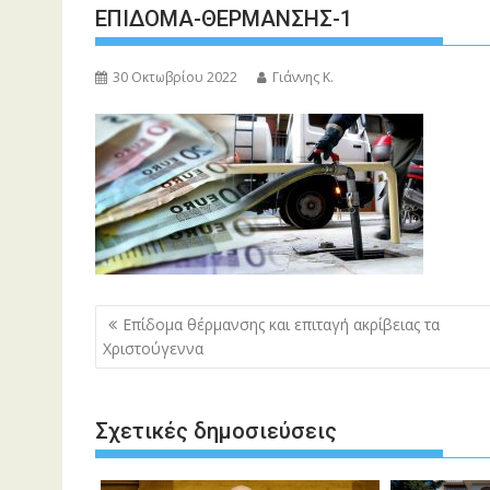
ΕΠΙΔΟΜΑ-ΘΕΡΜΑΝΣΗΣ-1
30 Οκτωβρίου 2022
Γιάννης Κ.
Πλοήγηση
Eπίδομα θέρμανσης και επιταγή ακρίβειας τα
άρθρων
Χριστούγεννα
Σχετικές δημοσιεύσεις