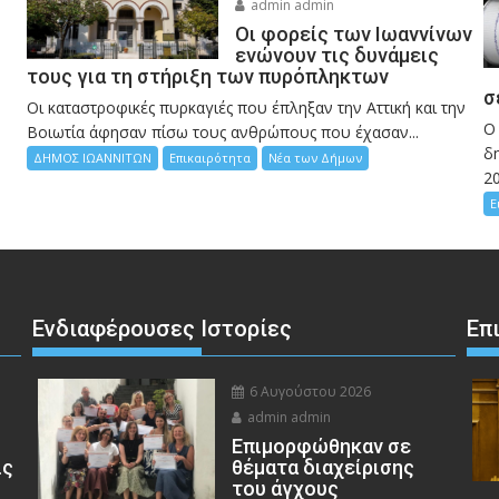
admin admin
Οι φορείς των Ιωαννίνων
ενώνουν τις δυνάμεις
τους για τη στήριξη των πυρόπληκτων
σ
Οι καταστροφικές πυρκαγιές που έπληξαν την Αττική και την
Ο
Bοιωτία άφησαν πίσω τους ανθρώπους που έχασαν...
δη
ΔΗΜΟΣ ΙΩΑΝΝΙΤΩΝ
Επικαιρότητα
Νέα των Δήμων
2
Ε
Ενδιαφέρουσες Ιστορίες
Επ
6 Αυγούστου 2026
admin admin
Eπιμορφώθηκαν σε
ις
θέματα διαχείρισης
του άγχους