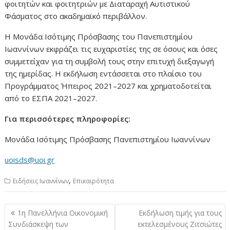
φοιτητών και φοιτητριών με Διαταραχή Αυτιστικού
Φάσματος στο ακαδημαϊκό περιβάλλον.
Η Μονάδα Ισότιμης Πρόσβασης του Πανεπιστημίου
Ιωαννίνων εκφράζει τις ευχαριστίες της σε όσους και όσες
συμμετείχαν για τη συμβολή τους στην επιτυχή διεξαγωγή
της ημερίδας. Η εκδήλωση εντάσσεται στο πλαίσιο του
Προγράμματος Ήπειρος 2021–2027 και χρηματοδοτείται
από το ΕΣΠΑ 2021–2027.
Για περισσότερες πληροφορίες:
Μονάδα Ισότιμης Πρόσβασης Πανεπιστημίου Ιωαννίνων
uoisds@uoi.gr
,
Ειδήσεις Ιωαννίνων
Επικαιρότητα
Πλοήγηση
1η Πανελλήνια Οικονομική
Εκδήλωση τιμής για τους
άρθρων
Συνδιάσκεψη των
εκτελεσμένους Ζιτσιώτες