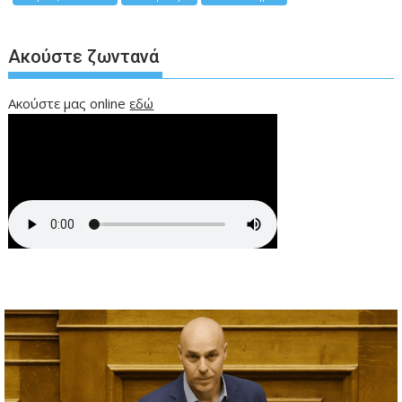
Ακούστε ζωντανά
Ακούστε μας online
εδώ