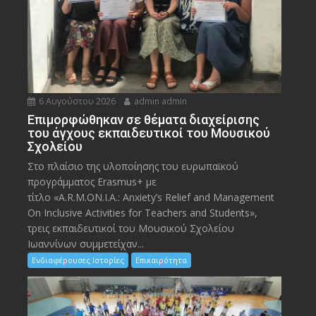
6 Αυγούστου 2026
admin admin
Eπιμορφώθηκαν σε θέματα διαχείρισης
του άγχους εκπαιδευτικοί του Μουσικού
Σχολείου
Στο πλαίσιο της υλοποίησης του ευρωπαϊκού
προγράμματος Erasmus+ με
τίτλο «A.R.M.ON.I.A.: Anxiety’s Relief and Management
On Inclusive Activities for Teachers and Students»,
τρεις εκπαιδευτικοί του Μουσικού Σχολείου
Ιωαννίνων συμμετείχαν...
Ενδιαφέρουσες Ιστορίες
Επικαιρότητα