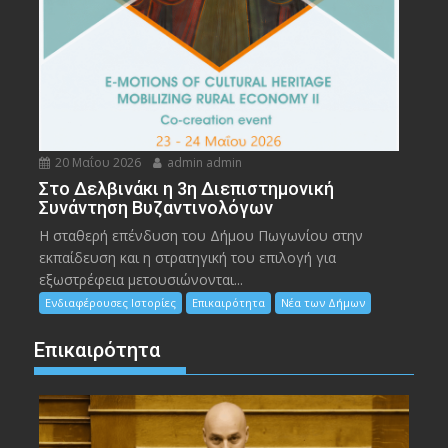
20 Μαΐου 2026
admin admin
Στο Δελβινάκι η 3η Διεπιστημονική
Συνάντηση Βυζαντινολόγων
Η σταθερή επένδυση του Δήμου Πωγωνίου στην
εκπαίδευση και η στρατηγική του επιλογή για
εξωστρέφεια μετουσιώνονται...
Ενδιαφέρουσες Ιστορίες
Επικαιρότητα
Νέα των Δήμων
Επικαιρότητα