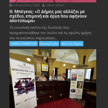
6 Αυγούστου 2026
admin admin
Θ. Μπέγκας: «Ο Δήμος μας αλλάζει με
σχέδιο, επιμονή και έργα που αφήνουν
αποτύπωμα»
Τη συνολική εικόνα της δουλειάς που
πραγματοποιήθηκε τον Ιούλιο και τις πρώτες ημέρες
του Αυγούστου παρουσίασε...
ΔΗΜΟΣ ΙΩΑΝΝΙΤΩΝ
Επικαιρότητα
Νέα των Δήμων