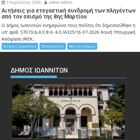
7 Αυγούστου 2026
admin admin
Αιτήσεις για στεγαστική συνδρομή των πληγέντων
από τον σεισμό της 8ης Μαρτίου
Ο Δήμος Ιωαννιτών ενημερώνει τους πολίτες ότι δημοσιεύθηκε η
υπ’ αριθ. 57073/Δ.Α.Ε.Φ.Κ.-Κ.Ε./Α325/16-07-2026 Κοινή Υπουργική
Απόφαση (ΦΕΚ...
Ειδήσεις Ιωαννίνων
Επικαιρότητα
Νέα των Δήμων
ΔΗΜΟΣ ΙΩΑΝΝΙΤΩΝ