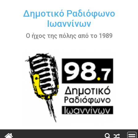
Περάστε
στο
Δημοτικό Ραδιόφωνο
περιεχόμενο
Ιωαννίνων
Ο ήχος της πόλης από το 1989