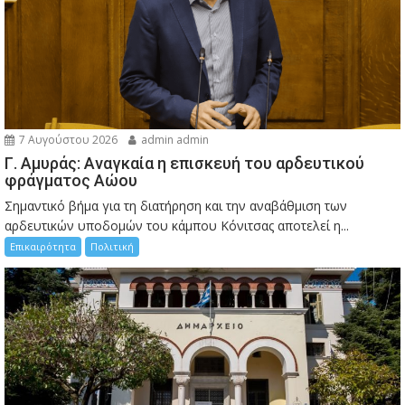
7 Αυγούστου 2026
admin admin
Γ. Αμυράς: Αναγκαία η επισκευή του αρδευτικού
φράγματος Αώου
Σημαντικό βήμα για τη διατήρηση και την αναβάθμιση των
αρδευτικών υποδομών του κάμπου Κόνιτσας αποτελεί η...
Επικαιρότητα
Πολιτική