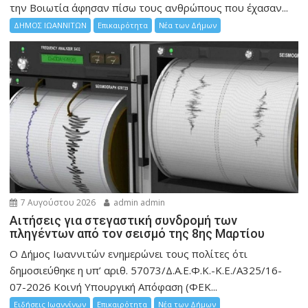
την Bοιωτία άφησαν πίσω τους ανθρώπους που έχασαν...
ΔΗΜΟΣ ΙΩΑΝΝΙΤΩΝ
Επικαιρότητα
Νέα των Δήμων
7 Αυγούστου 2026
admin admin
Αιτήσεις για στεγαστική συνδρομή των
πληγέντων από τον σεισμό της 8ης Μαρτίου
Ο Δήμος Ιωαννιτών ενημερώνει τους πολίτες ότι
δημοσιεύθηκε η υπ’ αριθ. 57073/Δ.Α.Ε.Φ.Κ.-Κ.Ε./Α325/16-
07-2026 Κοινή Υπουργική Απόφαση (ΦΕΚ...
Ειδήσεις Ιωαννίνων
Επικαιρότητα
Νέα των Δήμων