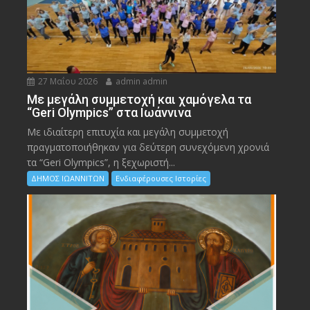
27 Μαΐου 2026
admin admin
Με μεγάλη συμμετοχή και χαμόγελα τα
“Geri Olympics” στα Ιωάννινα
Με ιδιαίτερη επιτυχία και μεγάλη συμμετοχή
πραγματοποιήθηκαν για δεύτερη συνεχόμενη χρονιά
τα “Geri Olympics”, η ξεχωριστή...
ΔΗΜΟΣ ΙΩΑΝΝΙΤΩΝ
Ενδιαφέρουσες Ιστορίες