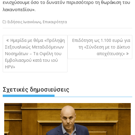
ενισχύσουμε όσο το δυνατόν περισσότερο τη θωράκιση του
λεκανοπεδίου».
,
Ειδήσεις Ιωαννίνων
Επικαιρότητα
Πλοήγηση
Ημερίδα με θέμα «Πρόληψη
Επιδότηση ως 1.100 ευρώ για
άρθρων
Σεξουαλικώς Μεταδιδόμενων
τη «Σύνδεση με το Δίκτυο
Νοσημάτων – Τα Οφέλη του
αποχέτευσης»
Εμβολιασμού κατά του ιού
HPV»
Σχετικές δημοσιεύσεις