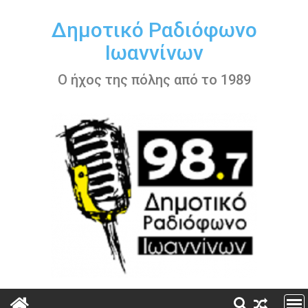
Περάστε
στο
Δημοτικό Ραδιόφωνο
περιεχόμενο
Ιωαννίνων
Ο ήχος της πόλης από το 1989