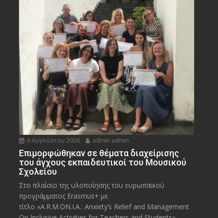
6 Αυγούστου 2026
admin admin
Eπιμορφώθηκαν σε θέματα διαχείρισης
του άγχους εκπαιδευτικοί του Μουσικού
Σχολείου
Στο πλαίσιο της υλοποίησης του ευρωπαϊκού
προγράμματος Erasmus+ με
τίτλο «A.R.M.ON.I.A.: Anxiety’s Relief and Management
On Inclusive Activities for Teachers and Students»,