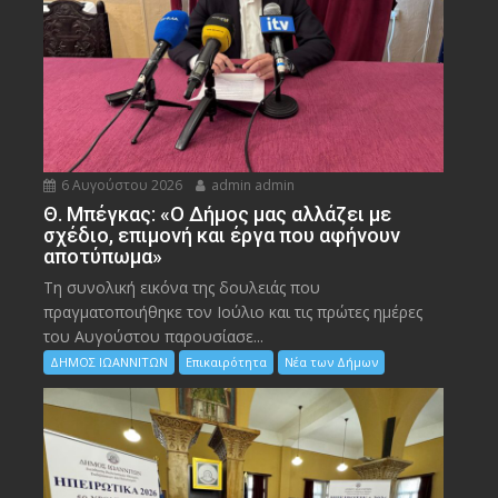
6 Αυγούστου 2026
admin admin
Θ. Μπέγκας: «Ο Δήμος μας αλλάζει με
σχέδιο, επιμονή και έργα που αφήνουν
αποτύπωμα»
Τη συνολική εικόνα της δουλειάς που
πραγματοποιήθηκε τον Ιούλιο και τις πρώτες ημέρες
του Αυγούστου παρουσίασε...
ΔΗΜΟΣ ΙΩΑΝΝΙΤΩΝ
Επικαιρότητα
Νέα των Δήμων