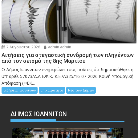
7 Αυγούστου 2026
admin admin
Αιτήσεις για στεγαστική συνδρομή των πληγέντων
από τον σεισμό της 8ης Μαρτίου
Ο Δήμος Ιωαννιτών ενημερώνει τους πολίτες ότι δημοσιεύθηκε η
υπ’ αριθ. 57073/Δ.Α.Ε.Φ.Κ.-Κ.Ε./Α325/16-07-2026 Κοινή Υπουργική
Απόφαση (ΦΕΚ...
Ειδήσεις Ιωαννίνων
Επικαιρότητα
Νέα των Δήμων
ΔΗΜΟΣ ΙΩΑΝΝΙΤΩΝ