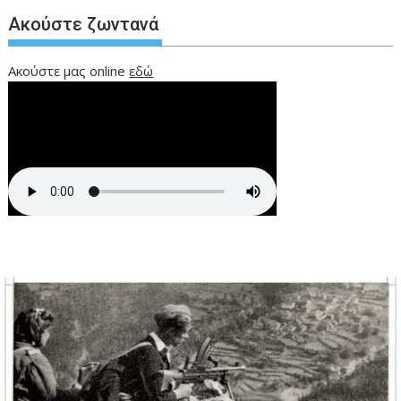
Ακούστε ζωντανά
Ακούστε μας online
εδώ