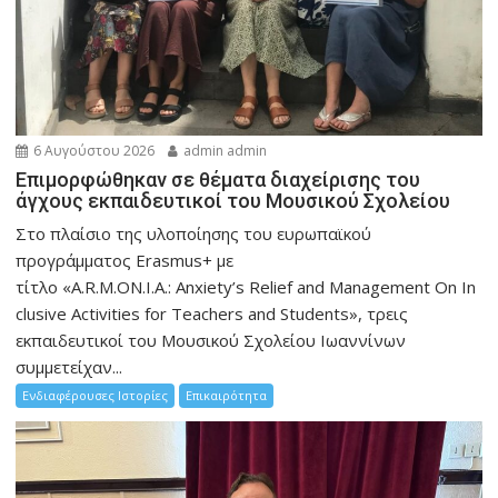
6 Αυγούστου 2026
admin admin
Eπιμορφώθηκαν σε θέματα διαχείρισης του
άγχους εκπαιδευτικοί του Μουσικού Σχολείου
Στο πλαίσιο της υλοποίησης του ευρωπαϊκού
προγράμματος Erasmus+ με
τίτλο «A.R.M.ON.I.A.: Anxiety’s Relief and Management On In
clusive Activities for Teachers and Students», τρεις
εκπαιδευτικοί του Μουσικού Σχολείου Ιωαννίνων
συμμετείχαν...
Ενδιαφέρουσες Ιστορίες
Επικαιρότητα