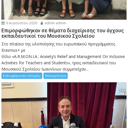
6 Αυγούστου 2026
admin admin
Eπιμορφώθηκαν σε θέματα διαχείρισης του άγχους
εκπαιδευτικοί του Μουσικού Σχολείου
Στο πλαίσιο της υλοποίησης του ευρωπαϊκού προγράμματος
Erasmus+ με
τίτλο «A.R.M.ON.I.A.: Anxiety’s Relief and Management On Inclusive
Activities for Teachers and Students», τρεις εκπαιδευτικοί του
Μουσικού Σχολείου Ιωαννίνων συμμετείχαν...
Ενδιαφέρουσες Ιστορίες
Επικαιρότητα