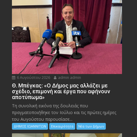
6 Αυγούστου 2026
admin admin
Θ. Μπέγκας: «Ο Δήμος μας αλλάζει με
σχέδιο, επιμονή και έργα που αφήνουν
αποτύπωμα»
Τη συνολική εικόνα της δουλειάς που
πραγματοποιήθηκε τον Ιούλιο και τις πρώτες ημέρες
του Αυγούστου παρουσίασε...
ΔΗΜΟΣ ΙΩΑΝΝΙΤΩΝ
Επικαιρότητα
Νέα των Δήμων