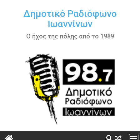
Περάστε
στο
Δημοτικό Ραδιόφωνο
περιεχόμενο
Ιωαννίνων
Ο ήχος της πόλης από το 1989