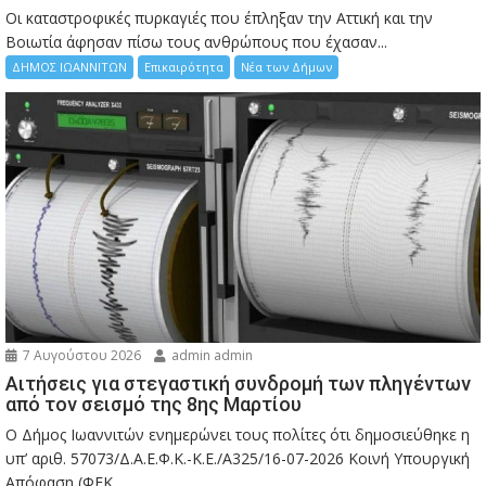
Οι καταστροφικές πυρκαγιές που έπληξαν την Αττική και την
Bοιωτία άφησαν πίσω τους ανθρώπους που έχασαν...
ΔΗΜΟΣ ΙΩΑΝΝΙΤΩΝ
Επικαιρότητα
Νέα των Δήμων
7 Αυγούστου 2026
admin admin
Αιτήσεις για στεγαστική συνδρομή των πληγέντων
από τον σεισμό της 8ης Μαρτίου
Ο Δήμος Ιωαννιτών ενημερώνει τους πολίτες ότι δημοσιεύθηκε η
υπ’ αριθ. 57073/Δ.Α.Ε.Φ.Κ.-Κ.Ε./Α325/16-07-2026 Κοινή Υπουργική
Απόφαση (ΦΕΚ...