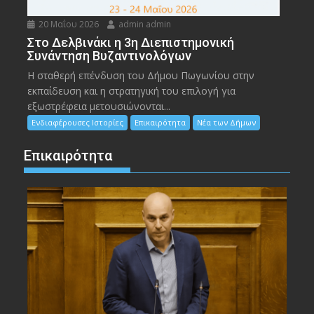
20 Μαΐου 2026
admin admin
Στο Δελβινάκι η 3η Διεπιστημονική
Συνάντηση Βυζαντινολόγων
Η σταθερή επένδυση του Δήμου Πωγωνίου στην
εκπαίδευση και η στρατηγική του επιλογή για
εξωστρέφεια μετουσιώνονται...
Ενδιαφέρουσες Ιστορίες
Επικαιρότητα
Νέα των Δήμων
Επικαιρότητα