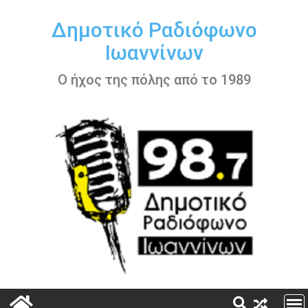
Περάστε
στο
Δημοτικό Ραδιόφωνο
περιεχόμενο
Ιωαννίνων
Ο ήχος της πόλης από το 1989