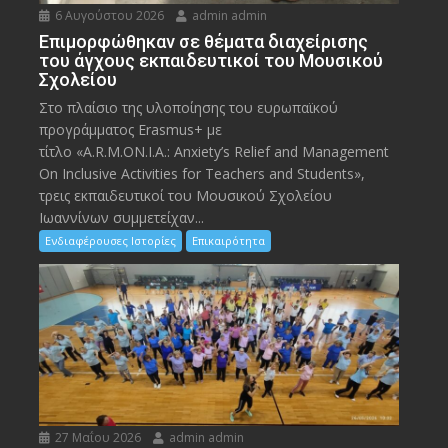
6 Αυγούστου 2026
admin admin
Eπιμορφώθηκαν σε θέματα διαχείρισης
του άγχους εκπαιδευτικοί του Μουσικού
Σχολείου
Στο πλαίσιο της υλοποίησης του ευρωπαϊκού
προγράμματος Erasmus+ με
τίτλο «A.R.M.ON.I.A.: Anxiety’s Relief and Management
On Inclusive Activities for Teachers and Students»,
τρεις εκπαιδευτικοί του Μουσικού Σχολείου
Ιωαννίνων συμμετείχαν...
Ενδιαφέρουσες Ιστορίες
Επικαιρότητα
27 Μαΐου 2026
admin admin