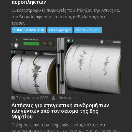
πυρόπληκτων
Οι καταστροφικές πυρκαγιές που έπληξαν την Αττική και
την Bοιωτία άφησαν πίσω τους ανθρώπους που
έχασαν...
ΔΗΜΟΣ ΙΩΑΝΝΙΤΩΝ
Επικαιρότητα
Νέα των Δήμων
7 Αυγούστου 2026
admin admin
Αιτήσεις για στεγαστική συνδρομή των
πληγέντων από τον σεισμό της 8ης
Μαρτίου
Ο Δήμος Ιωαννιτών ενημερώνει τους πολίτες ότι
δημοσιεύθηκε η υπ’ αριθ. 57073/Δ.Α.Ε.Φ.Κ.-Κ.Ε./Α325/16-