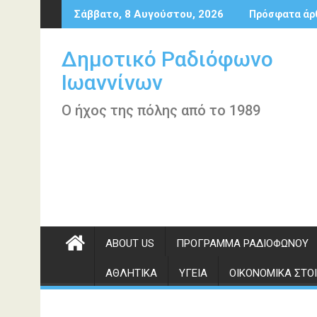
Περάστε
Σάββατο, 8 Αυγούστου, 2026
Πρόσφατα άρ
στο
περιεχόμενο
Δημοτικό Ραδιόφωνο
Ιωαννίνων
Ο ήχος της πόλης από το 1989
ABOUT US
ΠΡΌΓΡΑΜΜΑ ΡΑΔΙΟΦΏΝΟΥ
ΑΘΛΗΤΙΚΆ
ΥΓΕΊΑ
ΟΙΚΟΝΟΜΙΚΆ ΣΤΟΙ