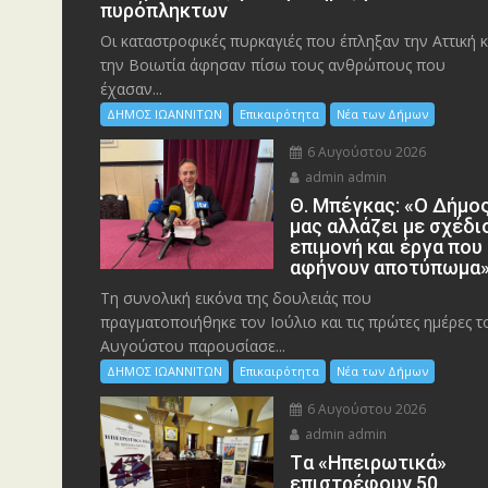
πυρόπληκτων
Οι καταστροφικές πυρκαγιές που έπληξαν την Αττική κ
την Bοιωτία άφησαν πίσω τους ανθρώπους που
έχασαν...
ΔΗΜΟΣ ΙΩΑΝΝΙΤΩΝ
Επικαιρότητα
Νέα των Δήμων
6 Αυγούστου 2026
admin admin
Θ. Μπέγκας: «Ο Δήμο
μας αλλάζει με σχέδι
επιμονή και έργα που
αφήνουν αποτύπωμα
Τη συνολική εικόνα της δουλειάς που
πραγματοποιήθηκε τον Ιούλιο και τις πρώτες ημέρες τ
Αυγούστου παρουσίασε...
ΔΗΜΟΣ ΙΩΑΝΝΙΤΩΝ
Επικαιρότητα
Νέα των Δήμων
6 Αυγούστου 2026
admin admin
Tα «Ηπειρωτικά»
επιστρέφουν 50