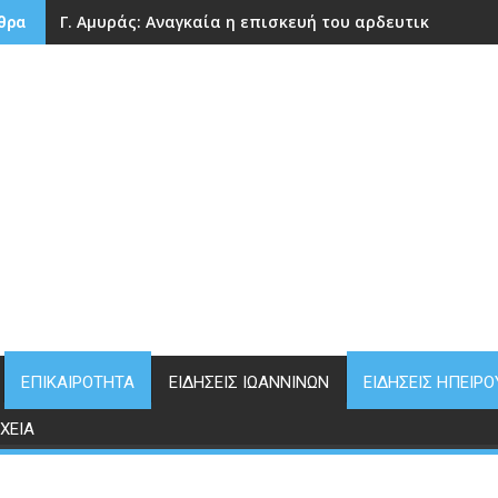
Γ. Αμυράς: Αναγκαία η επισκευή του αρδευτικού φρά
θρα
ΕΠΙΚΑΙΡΌΤΗΤΑ
ΕΙΔΉΣΕΙΣ ΙΩΑΝΝΊΝΩΝ
ΕΙΔΉΣΕΙΣ ΗΠΕΊΡΟ
ΧΕΊΑ