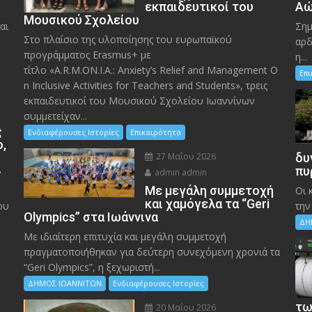
εκπαιδευτικοί του
Αώ
Μουσικού Σχολείου
αι
Σημ
Στο πλαίσιο της υλοποίησης του ευρωπαϊκού
αρδ
προγράμματος Erasmus+ με
η...
τίτλο «A.R.M.ON.I.A.: Anxiety’s Relief and Management O
Επ
n Inclusive Activities for Teachers and Students», τρεις
εκπαιδευτικοί του Μουσικού Σχολείου Ιωαννίνων
συμμετείχαν...
ς
Ενδιαφέρουσες Ιστορίες
Επικαιρότητα
ο,
27 Μαΐου 2026
δυ
»
πυ
admin admin
Με μεγάλη συμμετοχή
Οι 
και χαμόγελα τα “Geri
ου
την
Olympics” στα Ιωάννινα
ΔΗ
Με ιδιαίτερη επιτυχία και μεγάλη συμμετοχή
πραγματοποιήθηκαν για δεύτερη συνεχόμενη χρονιά τα
“Geri Olympics”, η ξεχωριστή...
ΔΗΜΟΣ ΙΩΑΝΝΙΤΩΝ
Ενδιαφέρουσες Ιστορίες
τω
20 Μαΐου 2026