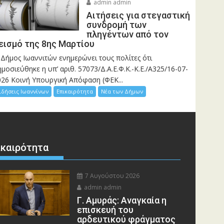
admin admin
Αιτήσεις για στεγαστική
συνδρομή των
πληγέντων από τον
εισμό της 8ης Μαρτίου
 Δήμος Ιωαννιτών ενημερώνει τους πολίτες ότι
μοσιεύθηκε η υπ’ αριθ. 57073/Δ.Α.Ε.Φ.Κ.-Κ.Ε./Α325/16-07-
026 Κοινή Υπουργική Απόφαση (ΦΕΚ...
ιδήσεις Ιωαννίνων
Επικαιρότητα
Νέα των Δήμων
ικαιρότητα
7 Αυγούστου 2026
admin admin
Γ. Αμυράς: Αναγκαία η
επισκευή του
αρδευτικού φράγματος