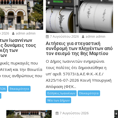
 2026
admin admin
7 Αυγούστου 2026
admin admin
 των Ιωαννίνων
Αιτήσεις για στεγαστική
ις δυνάμεις τους
συνδρομή των πληγέντων από
ριξη των
τον σεισμό της 8ης Μαρτίου
των
Ο Δήμος Ιωαννιτών ενημερώνει
φικές πυρκαγιές που
τους πολίτες ότι δημοσιεύθηκε η
Αττική και την Bοιωτία
υπ’ αριθ. 57073/Δ.Α.Ε.Φ.Κ.-Κ.Ε./
ω τους ανθρώπους που
Α325/16-07-2026 Κοινή Υπουργική
Απόφαση (ΦΕΚ...
ΤΩΝ
Επικαιρότητα
Ειδήσεις Ιωαννίνων
Επικαιρότητα
Νέα των Δήμων
7 Αυγούστου 2026