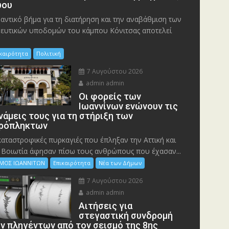
ου
αντικό βήμα για τη διατήρηση και την αναβάθμιση των
ευτικών υποδομών του κάμπου Κόνιτσας αποτελεί
ικαιρότητα
Πολιτική
7 Αυγούστου 2026
admin admin
Οι φορείς των
Ιωαννίνων ενώνουν τις
νάμεις τους για τη στήριξη των
ρόπληκτων
καταστροφικές πυρκαγιές που έπληξαν την Αττική και
 Bοιωτία άφησαν πίσω τους ανθρώπους που έχασαν...
ΜΟΣ ΙΩΑΝΝΙΤΩΝ
Επικαιρότητα
Νέα των Δήμων
7 Αυγούστου 2026
admin admin
Αιτήσεις για
στεγαστική συνδρομή
ν πληγέντων από τον σεισμό της 8ης