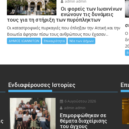
admin admin
Οι φορείς των Ιωαννίνων
ενώνουν τις δυνάμεις
τους για τη στήριξη των πυρόπληκτων
σ
Οι καταστροφικές πυρκαγιές που έπληξαν την Αττική και την
Ο
Bοιωτία άφησαν πίσω τους ανθρώπους που έχασαν...
δη
ΔΗΜΟΣ ΙΩΑΝΝΙΤΩΝ
Επικαιρότητα
Νέα των Δήμων
2
Ε
Ενδιαφέρουσες Ιστορίες
Επ
6 Αυγούστου 2026
admin admin
Eπιμορφώθηκαν σε
ις
θέματα διαχείρισης
του άγχους