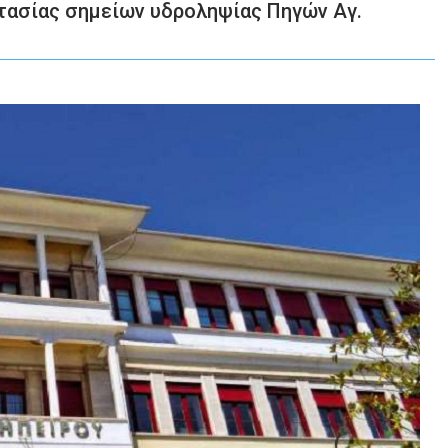
τασίας σημείων υδροληψίας Πηγών Αγ.