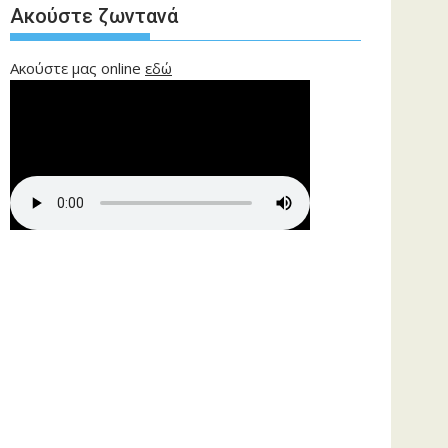
Ακούστε ζωντανά
Ακούστε μας online
εδώ