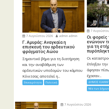
7 Αυγούστου
7 Αυγούστου 2026
admin admin
Οι φορείς
ενώνουν τ
Γ. Αμυράς: Αναγκαία η
για τη στή
επισκευή του αρδευτικού
πυρόπληκ
φράγματος Αώου
Οι καταστρο
Σημαντικό βήμα για τη διατήρηση
έπληξαν την 
και την αναβάθμιση των
άφησαν πίσ
αρδευτικών υποδομών του κάμπου
έχασαν...
Κόνιτσας αποτελεί η...
ΔΗΜΟΣ ΙΩΑΝΝΙ
Επικαιρότητα
Πολιτική
Νέα των Δήμων
7 Αυγούστου 2026