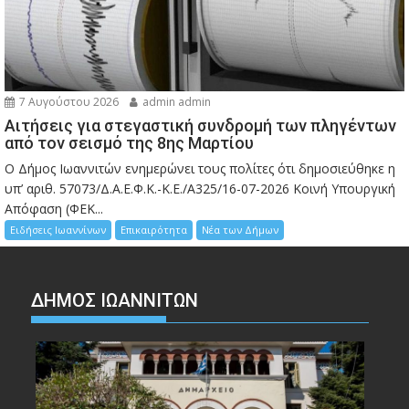
7 Αυγούστου 2026
admin admin
Αιτήσεις για στεγαστική συνδρομή των πληγέντων
από τον σεισμό της 8ης Μαρτίου
Ο Δήμος Ιωαννιτών ενημερώνει τους πολίτες ότι δημοσιεύθηκε η
υπ’ αριθ. 57073/Δ.Α.Ε.Φ.Κ.-Κ.Ε./Α325/16-07-2026 Κοινή Υπουργική
Απόφαση (ΦΕΚ...
Ειδήσεις Ιωαννίνων
Επικαιρότητα
Νέα των Δήμων
ΔΗΜΟΣ ΙΩΑΝΝΙΤΩΝ