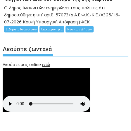
Ο Δήμος Ιωαννιτών ενημερώνει τους πολίτες ότι
δημοσιεύθηκε η υπ’ αριθ. 57073/Δ.Α.Ε.Φ.Κ.-Κ.Ε./Α325/16-
07-2026 Κοινή Υπουργική Απόφαση (ΦΕΚ...
Ειδήσεις Ιωαννίνων
Επικαιρότητα
Νέα των Δήμων
Ακούστε ζωντανά
Ακούστε μας online
εδώ