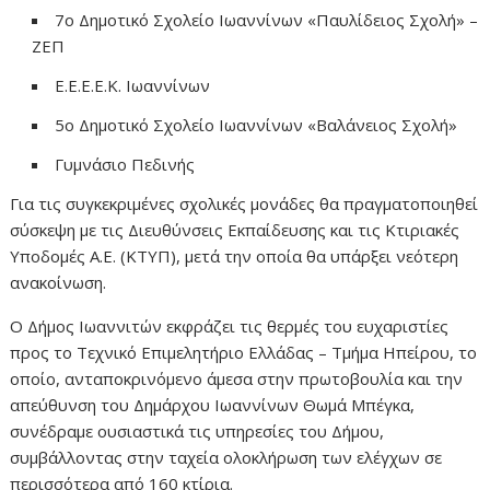
7ο Δημοτικό Σχολείο Ιωαννίνων «Παυλίδειος Σχολή» –
ΖΕΠ
Ε.Ε.Ε.Ε.Κ. Ιωαννίνων
5ο Δημοτικό Σχολείο Ιωαννίνων «Βαλάνειος Σχολή»
Γυμνάσιο Πεδινής
Για τις συγκεκριμένες σχολικές μονάδες θα πραγματοποιηθεί
σύσκεψη με τις Διευθύνσεις Εκπαίδευσης και τις Κτιριακές
Υποδομές Α.Ε. (ΚΤΥΠ), μετά την οποία θα υπάρξει νεότερη
ανακοίνωση.
Ο Δήμος Ιωαννιτών εκφράζει τις θερμές του ευχαριστίες
προς το Τεχνικό Επιμελητήριο Ελλάδας – Τμήμα Ηπείρου, το
οποίο, ανταποκρινόμενο άμεσα στην πρωτοβουλία και την
απεύθυνση του Δημάρχου Ιωαννίνων Θωμά Μπέγκα,
συνέδραμε ουσιαστικά τις υπηρεσίες του Δήμου,
συμβάλλοντας στην ταχεία ολοκλήρωση των ελέγχων σε
περισσότερα από 160 κτίρια.