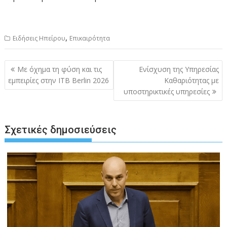
,
Ειδήσεις Ηπείρου
Επικαιρότητα
Πλοήγηση
Με όχημα τη φύση και τις
Ενίσχυση της Υπηρεσίας
άρθρων
εμπειρίες στην ITB Berlin 2026
Καθαριότητας με
υποστηρικτικές υπηρεσίες
Σχετικές δημοσιεύσεις