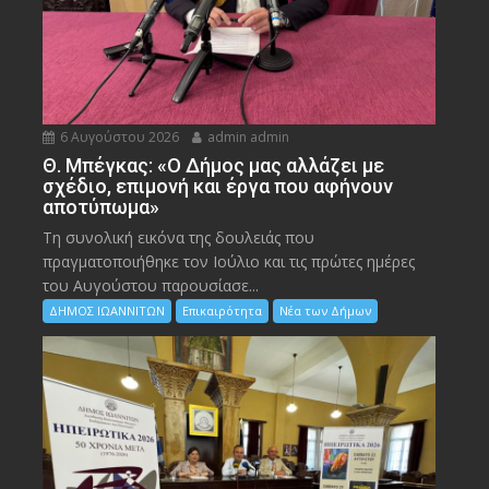
6 Αυγούστου 2026
admin admin
Θ. Μπέγκας: «Ο Δήμος μας αλλάζει με
σχέδιο, επιμονή και έργα που αφήνουν
αποτύπωμα»
Τη συνολική εικόνα της δουλειάς που
πραγματοποιήθηκε τον Ιούλιο και τις πρώτες ημέρες
του Αυγούστου παρουσίασε...
ΔΗΜΟΣ ΙΩΑΝΝΙΤΩΝ
Επικαιρότητα
Νέα των Δήμων