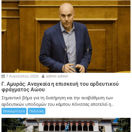
7 Αυγούστου 2026
admin admin
Γ. Αμυράς: Αναγκαία η επισκευή του αρδευτικού
φράγματος Αώου
Σημαντικό βήμα για τη διατήρηση και την αναβάθμιση των
αρδευτικών υποδομών του κάμπου Κόνιτσας αποτελεί η...
Επικαιρότητα
Πολιτική