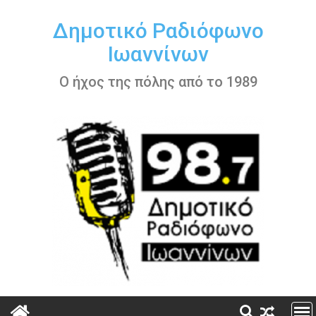
Περάστε
στο
Δημοτικό Ραδιόφωνο
περιεχόμενο
Ιωαννίνων
Ο ήχος της πόλης από το 1989