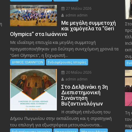
27 Μαΐου 2026
admin admin
Με μεγάλη συμμετοχή
η
Στο
και χαμόγελα τα “Geri
προ
Olympics” στα Ιωάννινα
τίτ
Με ιδιαίτερη επιτυχία και μεγάλη συμμετοχή
Inc
πραγματοποιήθηκαν για δεύτερη συνεχόμενη χρονιά τα
εκπ
“Geri Olympics”, η ξεχωριστή...
συμ
ΔΗΜΟΣ ΙΩΑΝΝΙΤΩΝ
Ενδιαφέρουσες Ιστορίες
Ενδ
20 Μαΐου 2026
admin admin
Στο Δελβινάκι η 3η
Διεπιστημονική
Συνάντηση
Βυζαντινολόγων
Η σταθερή επένδυση του
Τη 
Δήμου Πωγωνίου στην εκπαίδευση και η στρατηγική
τον
του επιλογή για εξωστρέφεια μετουσιώνονται...
παρ
Ενδιαφέρουσες Ιστορίες
Επικαιρότητα
Νέα των Δήμων