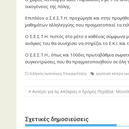
οικογένειες της πόλης.
Επιπλέον ο Σ.Ε.Σ.Τ.Η. προχώρησε και στην προμήθε
μαθημάτων αλληλεγγύης που πραγματοποιεί τα τελευ
Ο Σ.Ε.Σ.Τ.Η. πιστός στο μότο ο καθένας σύμφωνα μ
ανάγκες του θα συνεχίσει να στηρίζει το Ε.Κ.Ι. και
Ο Σ.Ε.Σ.Τ.Η., όπως και 100δες πρωτοβάθμια σωματε
συγκεντρώσεις που θα πραγματοποιηθούν σε όλη τ
,
Ειδήσεις Ιωαννίνων
Επικαιρότητα
εργατικό κέντρο ιω
Πλοήγηση
Ανοίγει για τις Απόκριες ο δρόμος Πηγάδια- Μονολ
άρθρων
Σχετικές δημοσιεύσεις