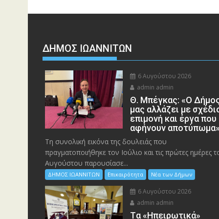
ΔΗΜΟΣ ΙΩΑΝΝΙΤΩΝ
6 Αυγούστου 2026
admin admin
Θ. Μπέγκας: «Ο Δήμο
μας αλλάζει με σχέδι
επιμονή και έργα που
αφήνουν αποτύπωμα
Τη συνολική εικόνα της δουλειάς που
πραγματοποιήθηκε τον Ιούλιο και τις πρώτες ημέρες τ
Αυγούστου παρουσίασε...
ΔΗΜΟΣ ΙΩΑΝΝΙΤΩΝ
Επικαιρότητα
Νέα των Δήμων
6 Αυγούστου 2026
admin admin
Tα «Ηπειρωτικά»