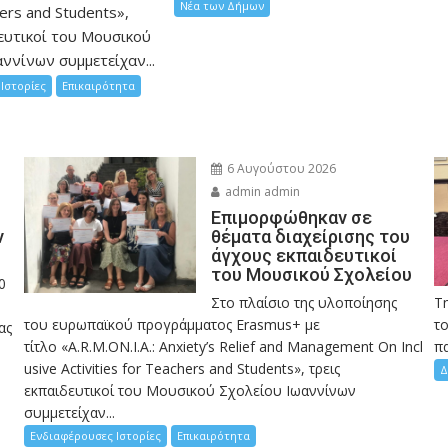
Νέα των Δήμων
hers and Students»,
ευτικοί του Μουσικού
ννίνων συμμετείχαν...
Ιστορίες
Επικαιρότητα
6 Αυγούστου 2026
admin admin
Eπιμορφώθηκαν σε
ν
θέματα διαχείρισης του
άγχους εκπαιδευτικοί
του Μουσικού Σχολείου
0
Στο πλαίσιο της υλοποίησης
Τ
του ευρωπαϊκού προγράμματος Erasmus+ με
το
ας
τίτλο «A.R.M.ON.I.A.: Anxiety’s Relief and Management On Incl
πα
usive Activities for Teachers and Students», τρεις
Δ
εκπαιδευτικοί του Μουσικού Σχολείου Ιωαννίνων
συμμετείχαν...
Ενδιαφέρουσες Ιστορίες
Επικαιρότητα