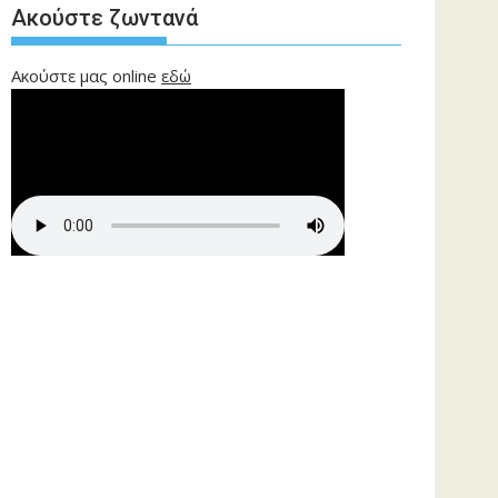
Ακούστε ζωντανά
Ακούστε μας online
εδώ