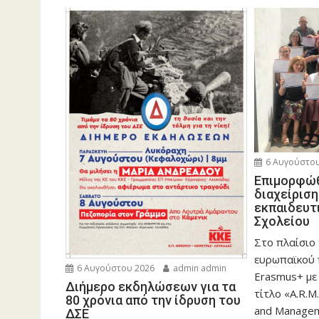
6 Αυγούστου
Eπιμορφώθ
διαχείρισ
εκπαιδευτ
Σχολείου
Στο πλαίσιο
ευρωπαϊκού
6 Αυγούστου 2026
admin admin
Erasmus+ με
Διήμερο εκδηλώσεων για τα
τίτλο «A.R.M.
80 χρόνια από την ίδρυση του
and Manageme
ΔΣΕ