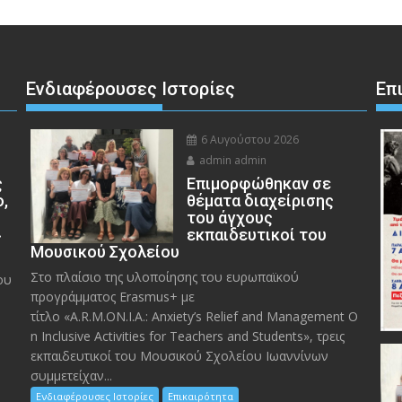
Ενδιαφέρουσες Ιστορίες
Επ
6 Αυγούστου 2026
admin admin
ς
Eπιμορφώθηκαν σε
ο,
θέματα διαχείρισης
του άγχους
»
εκπαιδευτικοί του
Μουσικού Σχολείου
Στο πλαίσιο της υλοποίησης του ευρωπαϊκού
ου
προγράμματος Erasmus+ με
τίτλο «A.R.M.ON.I.A.: Anxiety’s Relief and Management O
n Inclusive Activities for Teachers and Students», τρεις
εκπαιδευτικοί του Μουσικού Σχολείου Ιωαννίνων
συμμετείχαν...
Ενδιαφέρουσες Ιστορίες
Επικαιρότητα