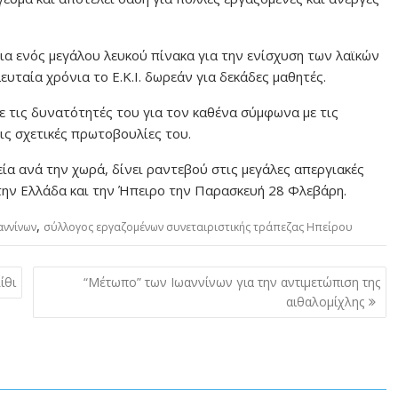
ια ενός μεγάλου λευκού πίνακα για την ενίσχυση των λαϊκών
ταία χρόνια το Ε.Κ.Ι. δωρεάν για δεκάδες μαθητές.
ε τις δυνατότητές του για τον καθένα σύμφωνα με τις
 τις σχετικές πρωτοβουλίες του.
ία ανά την χωρά, δίνει ραντεβού στις μεγάλες απεργιακές
ην Ελλάδα και την Ήπειρο την Παρασκευή 28 Φλεβάρη.
,
αννίνων
σύλλογος εργαζομένων συνεταιριστικής τράπεζας Ηπείρου
ίθι
“Μέτωπο” των Ιωαννίνων για την αντιμετώπιση της
αιθαλομίχλης