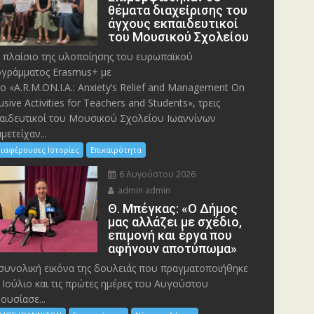
θέματα διαχείρισης του
άγχους εκπαιδευτικοί
του Μουσικού Σχολείου
 πλαίσιο της υλοποίησης του ευρωπαϊκού
γράμματος Erasmus+ με
λο «A.R.M.ON.I.A.: Anxiety’s Relief and Management On
lusive Activities for Teachers and Students», τρεις
αιδευτικοί του Μουσικού Σχολείου Ιωαννίνων
μετείχαν...
ιαφέρουσες Ιστορίες
Επικαιρότητα
6 Αυγούστου 2026
admin admin
Θ. Μπέγκας: «Ο Δήμος
μας αλλάζει με σχέδιο,
επιμονή και έργα που
αφήνουν αποτύπωμα»
συνολική εικόνα της δουλειάς που πραγματοποιήθηκε
 Ιούλιο και τις πρώτες ημέρες του Αυγούστου
ουσίασε...