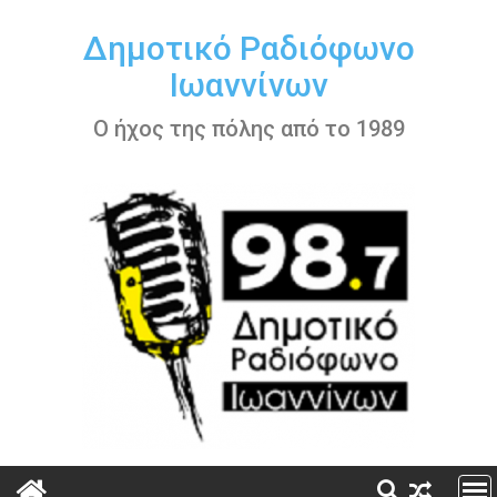
Περάστε
στο
Δημοτικό Ραδιόφωνο
περιεχόμενο
Ιωαννίνων
Ο ήχος της πόλης από το 1989