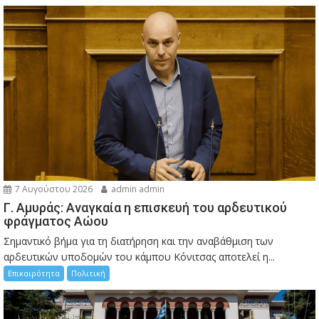
7 Αυγούστου 2026
admin admin
Γ. Αμυράς: Αναγκαία η επισκευή του αρδευτικού
φράγματος Αώου
Σημαντικό βήμα για τη διατήρηση και την αναβάθμιση των
αρδευτικών υποδομών του κάμπου Κόνιτσας αποτελεί η...
Επικαιρότητα
Πολιτική