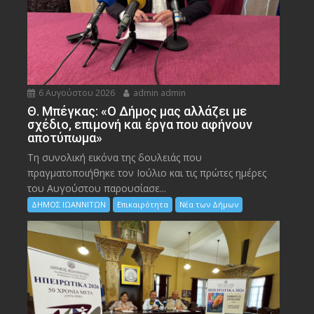
6 Αυγούστου 2026
admin admin
Θ. Μπέγκας: «Ο Δήμος μας αλλάζει με
σχέδιο, επιμονή και έργα που αφήνουν
αποτύπωμα»
Τη συνολική εικόνα της δουλειάς που
πραγματοποιήθηκε τον Ιούλιο και τις πρώτες ημέρες
του Αυγούστου παρουσίασε...
ΔΗΜΟΣ ΙΩΑΝΝΙΤΩΝ
Επικαιρότητα
Νέα των Δήμων