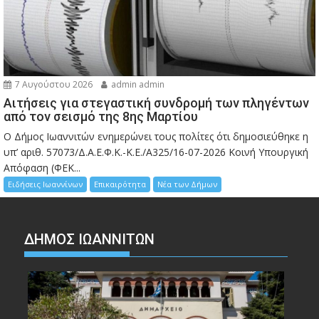
7 Αυγούστου 2026
admin admin
Αιτήσεις για στεγαστική συνδρομή των πληγέντων
από τον σεισμό της 8ης Μαρτίου
Ο Δήμος Ιωαννιτών ενημερώνει τους πολίτες ότι δημοσιεύθηκε η
υπ’ αριθ. 57073/Δ.Α.Ε.Φ.Κ.-Κ.Ε./Α325/16-07-2026 Κοινή Υπουργική
Απόφαση (ΦΕΚ...
Ειδήσεις Ιωαννίνων
Επικαιρότητα
Νέα των Δήμων
ΔΗΜΟΣ ΙΩΑΝΝΙΤΩΝ