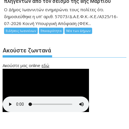
πληγέντων από τον σεισμό της 8ης Μαρτίου
Ο Δήμος Ιωαννιτών ενημερώνει τους πολίτες ότι
δημοσιεύθηκε η υπ’ αριθ. 57073/Δ.Α.Ε.Φ.Κ.-Κ.Ε./Α325/16-
07-2026 Κοινή Υπουργική Απόφαση (ΦΕΚ...
Ειδήσεις Ιωαννίνων
Επικαιρότητα
Νέα των Δήμων
Ακούστε ζωντανά
Ακούστε μας online
εδώ