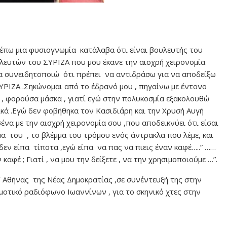
πω μια φυσιογνωμία κατάλαβα ότι είναι βουλευτής του
υλευτών του ΣΥΡΙΖΑ που μου έκανε την αισχρή χειρονομία
ώρα συνειδητοποιώ ότι πρέπει να αντιδράσω για να αποδείξω
ΥΡΙΖΑ .Σηκώνομαι από το έδρανό μου , πηγαίνω με έντονο
 , φορούσα μάσκα , γιατί εγώ στην πολυκοσμία εξακολουθώ
ικά .Εγώ δεν φοβήθηκα τον Κασιδιάρη και την Χρυσή Αυγή
ένα με την αισχρή χειρονομία σου ,που αποδεικνύει ότι είσαι
α του , το βλέμμα του τρόμου ενός άντρακλα που λέμε, και
δεν είπα τίποτα ,εγώ είπα να πας να πιεις έναν καφέ…..” ……
καφέ ; Γιατί , να μου την δείξετε , να την χρησιμοποιούμε …”.
’ Αθήνας της Νέας Δημοκρατίας ,σε συνέντευξή της στην
ημοτικό ραδιόφωνο Ιωαννίνων , για το σκηνικό χτες στην