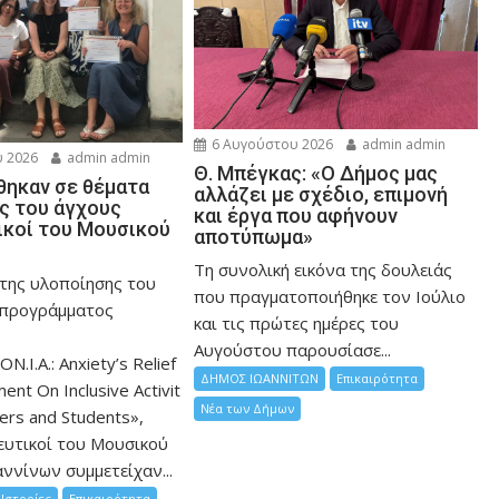
6 Αυγούστου 2026
admin admin
 2026
admin admin
Θ. Μπέγκας: «Ο Δήμος μας
ηκαν σε θέματα
αλλάζει με σχέδιο, επιμονή
ης του άγχους
και έργα που αφήνουν
ικοί του Μουσικού
αποτύπωμα»
Τη συνολική εικόνα της δουλειάς
 της υλοποίησης του
που πραγματοποιήθηκε τον Ιούλιο
 προγράμματος
και τις πρώτες ημέρες του
Αυγούστου παρουσίασε...
ON.I.A.: Anxiety’s Relief
ΔΗΜΟΣ ΙΩΑΝΝΙΤΩΝ
Επικαιρότητα
nt On Inclusive Activit
Νέα των Δήμων
hers and Students»,
ευτικοί του Μουσικού
ννίνων συμμετείχαν...
Ιστορίες
Επικαιρότητα