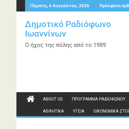
Περάστε
Πέμπτη, 6 Αυγούστου, 2026
Πρόσφατα άρθ
στο
περιεχόμενο
Δημοτικό Ραδιόφωνο
Ιωαννίνων
Ο ήχος της πόλης από το 1989
ABOUT US
ΠΡΌΓΡΑΜΜΑ ΡΑΔΙΟΦΏΝΟΥ
ΑΘΛΗΤΙΚΆ
ΥΓΕΊΑ
ΟΙΚΟΝΟΜΙΚΆ ΣΤΟΙ