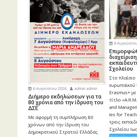
6 Αυγούστου
Eπιμορφώθ
διαχείρισ
εκπαιδευτ
Σχολείου
Στο πλαίσιο
ευρωπαϊκού
6 Αυγούστου 2026
admin admin
Erasmus+ με
Διήμερο εκδηλώσεων για τα
τίτλο «A.R.M.
80 χρόνια από την ίδρυση του
and Manageme
ΔΣΕ
ies for Teac
Με αφορμή τη συμπλήρωση 80
τρεις εκπαιδ
χρόνων από την ίδρυση του
Σχολείου Ιωα
Δημοκρατικού Στρατού Ελλάδας
Ενδιαφέρουσες 