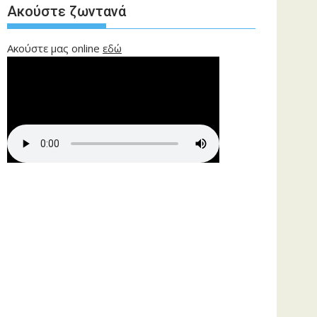
Ακούστε ζωντανά
Ακούστε μας online
εδώ