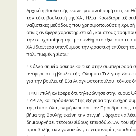
Αρχικά η βουλευτής έκανε μια αναδρομή στις επιθ
τον τότε βουλευτή της ΧΑ , Ηλία Κασιδιάρη ,εξ αιτ
ναζιστικές μεθόδους που χρησιμοποιούσε η Χρυσή
όπως ανέφερε χαρακτηριστικά , και στους τραμπου
την στοχοποίησή της με συνθήματα έξω από το σπί
ΧΑ .Ιδιαίτερα υπενθύμισε την φραστική επίθεση το
πάλι πιωμένη είσαι;”
Σε άλλο σημείο άσκησε κριτική στην συμπεριφορά 
ανέφερε ότι η βουλευτής Ολυμπία Τελιγιορίδου είπε 
για την βουλευτή Σία Αναγνωστοπούλου τόνισε ότι 
Η Φ.Πιπιλή ανέφερε ότι τηλεφώνησε στην κυρία Όλ
ΣΥΡΙΖΑ, και πρόσθεσε: “Της εξήγησα την αισχρή συμ
της είπα κιόλα ,ενημέρωσε και τον Πρόεδρο σας , τ
βήμα της Βουλής εκείνη την στιγμή , άρχισε να λέε
δημιουργήσει τέτοιου είδους επεισόδιο.”.Αν του εξη
προσβολής των γυναικών , τι χειρονομία ,κασιδιάρι