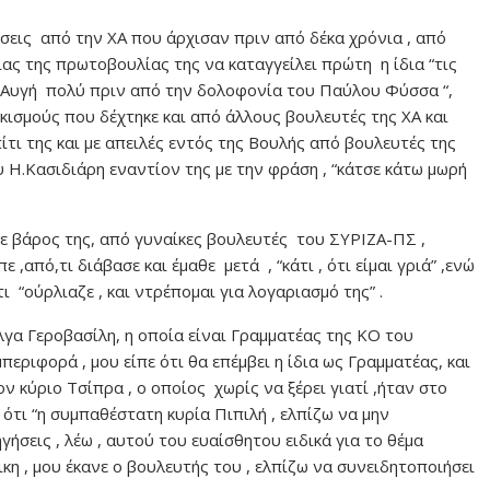
έσεις από την ΧΑ που άρχισαν πριν από δέκα χρόνια , από
ίας της πρωτοβουλίας της να καταγγείλει πρώτη η ίδια “τις
 Αυγή πολύ πριν από την δολοφονία του Παύλου Φύσσα “,
κισμούς που δέχτηκε και από άλλους βουλευτές της ΧΑ και
τι της και με απειλές εντός της Βουλής από βουλευτές της
υ Η.Κασιδιάρη εναντίον της με την φράση , “κάτσε κάτω μωρή
σε βάρος της, από γυναίκες βουλευτές του ΣΥΡΙΖΑ-ΠΣ ,
,απ΄ο,τι διάβασε και έμαθε μετά , “κάτι , ότι είμαι γριά” ,ενώ
“ούρλιαζε , και ντρέπομαι για λογαριασμό της” .
γα Γεροβασίλη, η οποία είναι Γραμματέας της ΚΟ του
περιφορά , μου είπε ότι θα επέμβει η ίδια ως Γραμματέας, και
ον κύριο Τσίπρα , ο οποίος χωρίς να ξέρει γιατί ,ήταν στο
ι ότι “η συμπαθέστατη κυρία Πιπιλή , ελπίζω να μην
γήσεις , λέω , αυτού του ευαίσθητου ειδικά για το θέμα
κη , μου έκανε ο βουλευτής του , ελπίζω να συνειδητοποιήσει