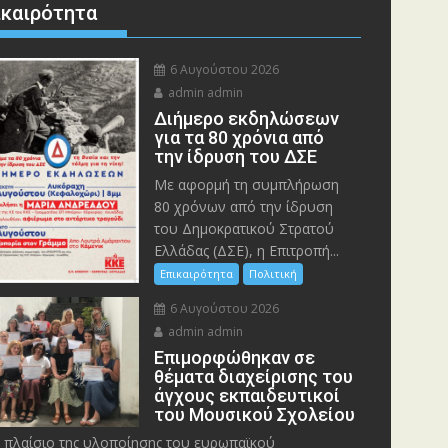
ικαιρότητα
6 Αυγούστου 2026
admin admin
Διήμερο εκδηλώσεων
για τα 80 χρόνια από
την ίδρυση του ΔΣΕ
Με αφορμή τη συμπλήρωση
80 χρόνων από την ίδρυση
του Δημοκρατικού Στρατού
Ελλάδας (ΔΣΕ), η Επιτροπή...
Επικαιρότητα
Πολιτική
6 Αυγούστου 2026
admin admin
Eπιμορφώθηκαν σε
θέματα διαχείρισης του
άγχους εκπαιδευτικοί
του Μουσικού Σχολείου
 πλαίσιο της υλοποίησης του ευρωπαϊκού