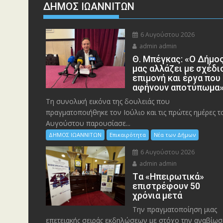
ΔΗΜΟΣ ΙΩΑΝΝΙΤΩΝ
6 Αυγούστου 2026
admin admin
Θ. Μπέγκας: «Ο Δήμο
μας αλλάζει με σχέδι
επιμονή και έργα που
αφήνουν αποτύπωμα
Τη συνολική εικόνα της δουλειάς που
πραγματοποιήθηκε τον Ιούλιο και τις πρώτες ημέρες τ
Αυγούστου παρουσίασε...
ΔΗΜΟΣ ΙΩΑΝΝΙΤΩΝ
Επικαιρότητα
Νέα των Δήμων
6 Αυγούστου 2026
admin admin
Tα «Ηπειρωτικά»
επιστρέφουν 50
χρόνια μετά
Την πραγματοποίηση μιας
επετειακής σειράς εκδηλώσεων με στόχο την αναβίωσ