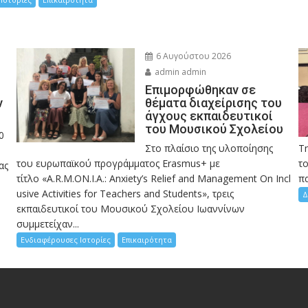
6 Αυγούστου 2026
admin admin
Eπιμορφώθηκαν σε
ν
θέματα διαχείρισης του
άγχους εκπαιδευτικοί
του Μουσικού Σχολείου
0
Στο πλαίσιο της υλοποίησης
Τ
του ευρωπαϊκού προγράμματος Erasmus+ με
το
ας
τίτλο «A.R.M.ON.I.A.: Anxiety’s Relief and Management On Incl
πα
usive Activities for Teachers and Students», τρεις
Δ
εκπαιδευτικοί του Μουσικού Σχολείου Ιωαννίνων
συμμετείχαν...
Ενδιαφέρουσες Ιστορίες
Επικαιρότητα