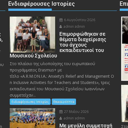
Ενδιαφέρουσες Ιστορίες
Επ
6 Αυγούστου 2026
admin admin
ς
Eπιμορφώθηκαν σε
ο,
θέματα διαχείρισης
του άγχους
»
εκπαιδευτικοί του
Μουσικού Σχολείου
Στο πλαίσιο της υλοποίησης του ευρωπαϊκού
ου
προγράμματος Erasmus+ με
τίτλο «A.R.M.ON.I.A.: Anxiety’s Relief and Management O
n Inclusive Activities for Teachers and Students», τρεις
εκπαιδευτικοί του Μουσικού Σχολείου Ιωαννίνων
συμμετείχαν...
Ενδιαφέρουσες Ιστορίες
Επικαιρότητα
27 Μαΐου 2026
admin admin
Με μεγάλη συμμετοχή
η
Στο