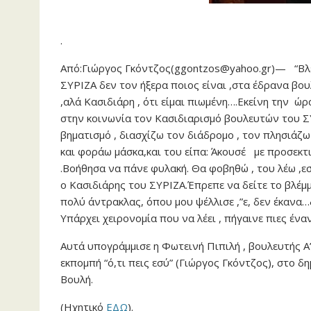
.
Από:Γιώργος Γκόντζος(ggontzos@yahoo.gr)— “Βλέ
ΣΥΡΙΖΑ δεν τον ήξερα ποιος είναι ,στα έδρανα βο
,αλά Κασιδιάρη , ότι είμαι πιωμένη….Εκείνη την 
στην κοινωνία τον Κασιδιαρισμό βουλευτών του Σ
βηματισμό , διασχίζω τον διάδρομο , τον πλησιάζω
και φοράω μάσκα,και του είπα: Άκουσέ με προσεκτ
.Βοήθησα να πάνε φυλακή. Θα φοβηθώ , του λέω ,εσ
ο Κασιδιάρης του ΣΥΡΙΖΑ.Έπρεπε να δείτε το βλέμμ
πολύ άντρακλας, όπου μου ψέλλισε ,”ε, δεν έκανα…
Υπάρχει χειρονομία που να λέει , πήγαινε πιες έναν 
Αυτά υπογράμμισε η Φωτεινή Πιπιλή , βουλευτής Α
εκπομπή “ό,τι πεις εσύ” (Γιώργος Γκόντζος), στο δ
Βουλή.
(Ηχητικό
ΕΔΩ
).