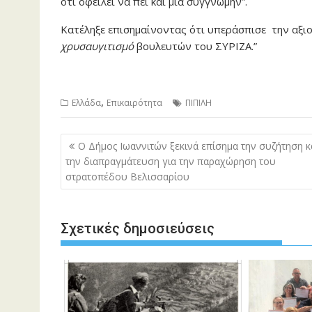
ότι οφείλει να πει και μια συγγνώμην”.
Κατέληξε επισημαίνοντας ότι υπεράσπισε την αξιο
χρυσαυγιτισμό
βουλευτών του ΣΥΡΙΖΑ.”
,
Ελλάδα
Επικαιρότητα
ΠΙΠΙΛΗ
Πλοήγηση
Ο Δήμος Ιωαννιτών ξεκινά επίσημα την συζήτηση κ
άρθρων
την διαπραγμάτευση για την παραχώρηση του
στρατοπέδου Βελισσαρίου
Σχετικές δημοσιεύσεις