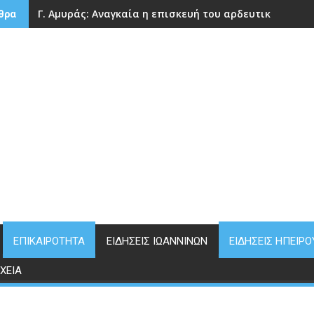
Γ. Αμυράς: Αναγκαία η επισκευή του αρδευτικού φρά
θρα
ΕΠΙΚΑΙΡΌΤΗΤΑ
ΕΙΔΉΣΕΙΣ ΙΩΑΝΝΊΝΩΝ
ΕΙΔΉΣΕΙΣ ΗΠΕΊΡΟ
ΧΕΊΑ