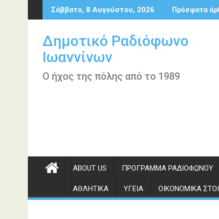
Περάστε
Σάββατο, 8 Αυγούστου, 2026
Πρόσφατα άρ
στο
περιεχόμενο
Δημοτικό Ραδιόφωνο
Ιωαννίνων
Ο ήχος της πόλης από το 1989
ABOUT US
ΠΡΌΓΡΑΜΜΑ ΡΑΔΙΟΦΏΝΟΥ
ΑΘΛΗΤΙΚΆ
ΥΓΕΊΑ
ΟΙΚΟΝΟΜΙΚΆ ΣΤΟΙ