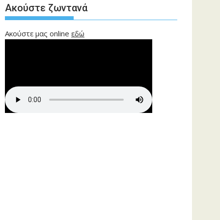
Ακούστε ζωντανά
Ακούστε μας online
εδώ