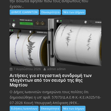
την Bοιωτία άφησαν πίσω τους ανθρώπους που
έχασαν...
ΔΗΜΟΣ ΙΩΑΝΝΙΤΩΝ
Επικαιρότητα
Νέα των Δήμων
7 Αυγούστου 2026
admin admin
Αιτήσεις για στεγαστική συνδρομή των
πληγέντων από τον σεισμό της 8ης
Μαρτίου
Ο Δήμος Ιωαννιτών ενημερώνει τους πολίτες ότι
δημοσιεύθηκε η υπ’ αριθ. 57073/Δ.Α.Ε.Φ.Κ.-Κ.Ε./Α325/16-
07-2026 Κοινή Υπουργική Απόφαση (ΦΕΚ...
Ειδήσεις Ιωαννίνων
Επικαιρότητα
Νέα των Δήμων