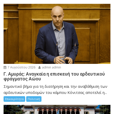
7 Αυγούστου 2026
admin admin
Γ. Αμυράς: Αναγκαία η επισκευή του αρδευτικού
φράγματος Αώου
Σημαντικό βήμα για τη διατήρηση και την αναβάθμιση των
αρδευτικών υποδομών του κάμπου Κόνιτσας αποτελεί η...
Επικαιρότητα
Πολιτική