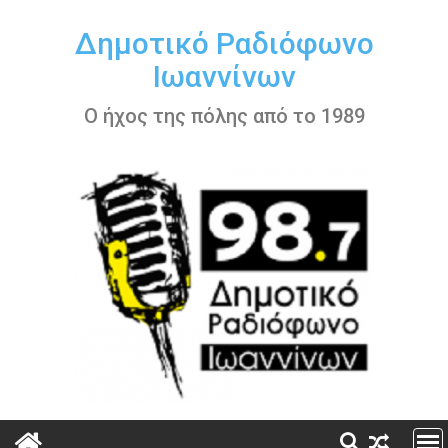
Περάστε
στο
Δημοτικό Ραδιόφωνο
περιεχόμενο
Ιωαννίνων
Ο ήχος της πόλης από το 1989