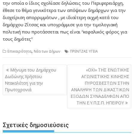
την οποία ο ίδιος σχολίασε δηλώσεις του Περιφερειάρχη,
έθεσε το θέμα γενικότερα των απόψεων δημάρχων για την
διαχείριση απορριμμάτων , με ιδιαίτερη αιχμή κατά του
δημάρχου Ζίτσας και υπογράμμισε για την τιμολογιακή
πολιτική που προτάσσεται πως είναι “κεφαλικός φόρος για
τους δημότες”
,
Επικαιρότητα
Νέα των Δήμων
ΠΡΕΝΤΖΑΣ ΥΓΕΙΑ
Πλοήγηση
Μήνυμα του Δημάρχου
«ΟΧΙ» ΤΗΣ ΕΝΩΤΙΚΗΣ
άρθρων
Δωδώνης Χρήστου
ΑΓΩΝΙΣΤΙΚΗΣ ΚΙΝΗΣΗΣ
Ντακαλέτση για την
ΠΥΡΟΣΒΕΣΤΩΝ ΣΤΗΝ
Πρωτοχρονιά
ΑΝΑΛΗΨΗ ΤΩΝ ΔΙΚΑΣΤΙΚΩΝ
ΕΞΟΔΩΝ ΣΥΝΑΔΕΛΦΩΝ ΑΠΟ
ΤΗΝ Ε.Υ.Π.Σ.Π. ΗΠΕΙΡΟΥ
Σχετικές δημοσιεύσεις