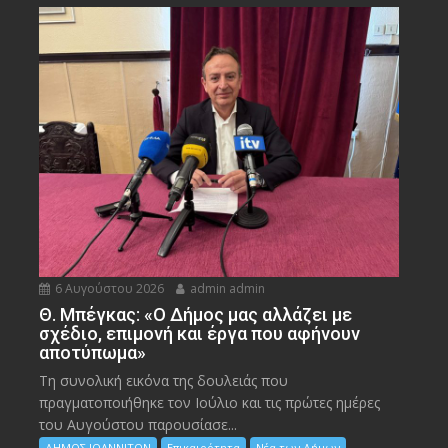
6 Αυγούστου 2026
admin admin
Θ. Μπέγκας: «Ο Δήμος μας αλλάζει με
σχέδιο, επιμονή και έργα που αφήνουν
αποτύπωμα»
Τη συνολική εικόνα της δουλειάς που
πραγματοποιήθηκε τον Ιούλιο και τις πρώτες ημέρες
του Αυγούστου παρουσίασε...
ΔΗΜΟΣ ΙΩΑΝΝΙΤΩΝ
Επικαιρότητα
Νέα των Δήμων