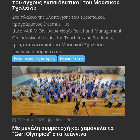
του άγχους εκπαιδευτικοί του Μουσικού
Σχολείου
Στο πλαίσιο της υλοποίησης του ευρωπαϊκού
προγράμματος Erasmus+ με
τίτλο «A.R.M.ON.I.A.: Anxiety’s Relief and Management
On Inclusive Activities for Teachers and Students»,
τρεις εκπαιδευτικοί του Μουσικού Σχολείου
Ιωαννίνων συμμετείχαν...
Ενδιαφέρουσες Ιστορίες
Επικαιρότητα
27 Μαΐου 2026
admin admin
Με μεγάλη συμμετοχή και χαμόγελα τα
“Geri Olympics” στα Ιωάννινα