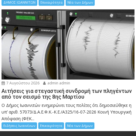
ΔΗΜΟΣ ΙΩΑΝΝΙΤΩΝ
Επικαιρότητα
Νέα των Δήμων
7 Αυγούστου 2026
admin admin
Αιτήσεις για στεγαστική συνδρομή των πληγέντων
από τον σεισμό της 8ης Μαρτίου
Ο Δήμος Ιωαννιτών ενημερώνει τους πολίτες ότι δημοσιεύθηκε η
υπ’ αριθ. 57073/Δ.Α.Ε.Φ.Κ.-Κ.Ε./Α325/16-07-2026 Κοινή Υπουργική
Απόφαση (ΦΕΚ...
Ειδήσεις Ιωαννίνων
Επικαιρότητα
Νέα των Δήμων