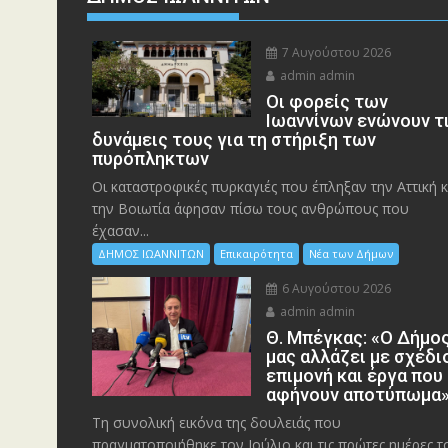
7 Αυγούστου 2026
admin admin
Οι φορείς των
Ιωαννίνων ενώνουν τ
δυνάμεις τους για τη στήριξη των
πυρόπληκτων
Οι καταστροφικές πυρκαγιές που έπληξαν την Αττική κ
την Bοιωτία άφησαν πίσω τους ανθρώπους που
έχασαν...
ΔΗΜΟΣ ΙΩΑΝΝΙΤΩΝ
Επικαιρότητα
Νέα των Δήμων
6 Αυγούστου 2026
admin admin
Θ. Μπέγκας: «Ο Δήμο
μας αλλάζει με σχέδι
επιμονή και έργα που
αφήνουν αποτύπωμα
Τη συνολική εικόνα της δουλειάς που
πραγματοποιήθηκε τον Ιούλιο και τις πρώτες ημέρες τ