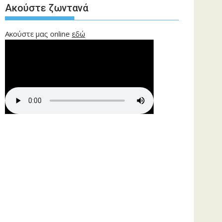
Ακούστε ζωντανά
Ακούστε μας online
εδώ