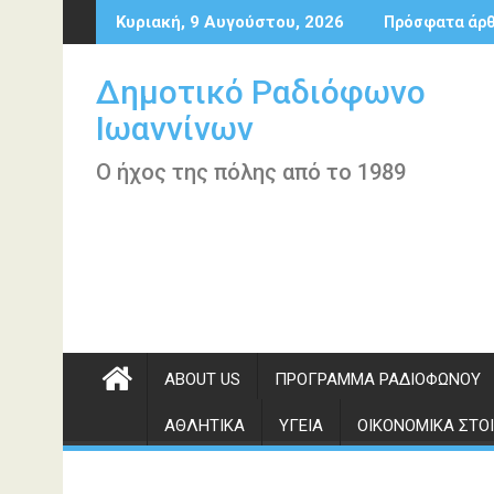
Περάστε
Κυριακή, 9 Αυγούστου, 2026
Πρόσφατα άρ
στο
περιεχόμενο
Δημοτικό Ραδιόφωνο
Ιωαννίνων
Ο ήχος της πόλης από το 1989
ABOUT US
ΠΡΌΓΡΑΜΜΑ ΡΑΔΙΟΦΏΝΟΥ
ΑΘΛΗΤΙΚΆ
ΥΓΕΊΑ
ΟΙΚΟΝΟΜΙΚΆ ΣΤΟΙ