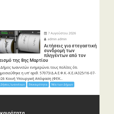
7 Αυγούστου 2026
admin admin
Αιτήσεις για στεγαστική
συνδρομή των
πληγέντων από τον
εισμό της 8ης Μαρτίου
 Δήμος Ιωαννιτών ενημερώνει τους πολίτες ότι
μοσιεύθηκε η υπ’ αριθ. 57073/Δ.Α.Ε.Φ.Κ.-Κ.Ε./Α325/16-07-
026 Κοινή Υπουργική Απόφαση (ΦΕΚ...
ιδήσεις Ιωαννίνων
Επικαιρότητα
Νέα των Δήμων
ικαιρότητα