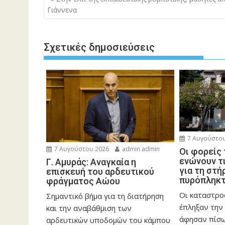
άρθρων
Γιάννενα
Σχετικές δημοσιεύσεις
7 Αυγούστου
7 Αυγούστου 2026
admin admin
Οι φορείς
ενώνουν τ
Γ. Αμυράς: Αναγκαία η
για τη στή
επισκευή του αρδευτικού
πυρόπληκ
φράγματος Αώου
Οι καταστρο
Σημαντικό βήμα για τη διατήρηση
έπληξαν την 
και την αναβάθμιση των
άφησαν πίσ
αρδευτικών υποδομών του κάμπου