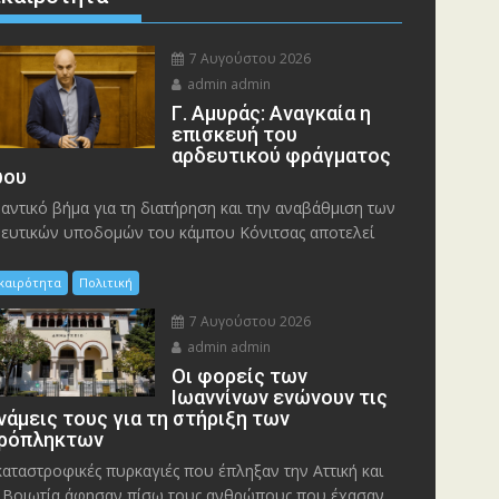
7 Αυγούστου 2026
admin admin
Γ. Αμυράς: Αναγκαία η
επισκευή του
αρδευτικού φράγματος
ου
αντικό βήμα για τη διατήρηση και την αναβάθμιση των
ευτικών υποδομών του κάμπου Κόνιτσας αποτελεί
ικαιρότητα
Πολιτική
7 Αυγούστου 2026
admin admin
Οι φορείς των
Ιωαννίνων ενώνουν τις
νάμεις τους για τη στήριξη των
ρόπληκτων
καταστροφικές πυρκαγιές που έπληξαν την Αττική και
 Bοιωτία άφησαν πίσω τους ανθρώπους που έχασαν...