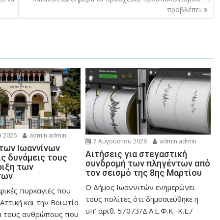
προβλέπει
 2026
admin admin
7 Αυγούστου 2026
admin admin
 των Ιωαννίνων
Αιτήσεις για στεγαστική
ις δυνάμεις τους
συνδρομή των πληγέντων από
ριξη των
τον σεισμό της 8ης Μαρτίου
των
Ο Δήμος Ιωαννιτών ενημερώνει
φικές πυρκαγιές που
τους πολίτες ότι δημοσιεύθηκε η
Αττική και την Bοιωτία
υπ’ αριθ. 57073/Δ.Α.Ε.Φ.Κ.-Κ.Ε./
ω τους ανθρώπους που