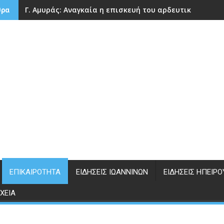
Γ. Αμυράς: Αναγκαία η επισκευή του αρδευτικού φράγ
θρα
ΕΠΙΚΑΙΡΌΤΗΤΑ
ΕΙΔΉΣΕΙΣ ΙΩΑΝΝΊΝΩΝ
ΕΙΔΉΣΕΙΣ ΗΠΕΊΡΟ
ΧΕΊΑ