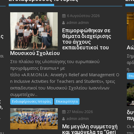
6 Αυγούστου 2026
admin admin
Eπιμορφώθηκαν σε
ις
θέματα διαχείρισης
του άγχους
εκπαιδευτικοί του
Αώ
Μουσικού Σχολείου
αι
Σημ
Στο πλαίσιο της υλοποίησης του ευρωπαϊκού
αρδ
προγράμματος Erasmus+ με
η...
τίτλο «A.R.M.ON.I.A.: Anxiety’s Relief and Management O
Επ
n Inclusive Activities for Teachers and Students», τρεις
εκπαιδευτικοί του Μουσικού Σχολείου Ιωαννίνων
συμμετείχαν...
ς
Ενδιαφέρουσες Ιστορίες
Επικαιρότητα
ο,
27 Μαΐου 2026
δυ
»
πυ
admin admin
Με μεγάλη συμμετοχή
Οι 
και χαμόγελα τα “Geri
ου
την