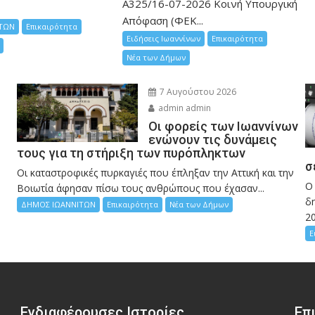
Α325/16-07-2026 Κοινή Υπουργική
Απόφαση (ΦΕΚ...
ΤΩΝ
Επικαιρότητα
Ειδήσεις Ιωαννίνων
Επικαιρότητα
Νέα των Δήμων
7 Αυγούστου 2026
admin admin
Οι φορείς των Ιωαννίνων
ενώνουν τις δυνάμεις
τους για τη στήριξη των πυρόπληκτων
σ
Οι καταστροφικές πυρκαγιές που έπληξαν την Αττική και την
Ο
Bοιωτία άφησαν πίσω τους ανθρώπους που έχασαν...
δη
ΔΗΜΟΣ ΙΩΑΝΝΙΤΩΝ
Επικαιρότητα
Νέα των Δήμων
2
Ε
Ενδιαφέρουσες Ιστορίες
Επ