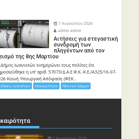
7 Αυγούστου 2026
admin admin
Αιτήσεις για στεγαστική
συνδρομή των
πληγέντων από τον
εισμό της 8ης Μαρτίου
 Δήμος Ιωαννιτών ενημερώνει τους πολίτες ότι
μοσιεύθηκε η υπ’ αριθ. 57073/Δ.Α.Ε.Φ.Κ.-Κ.Ε./Α325/16-07-
026 Κοινή Υπουργική Απόφαση (ΦΕΚ...
ιδήσεις Ιωαννίνων
Επικαιρότητα
Νέα των Δήμων
ικαιρότητα
7 Αυγούστου 2026