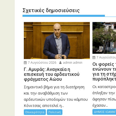
Σχετικές δημοσιεύσεις
7 Αυγούστου
7 Αυγούστου 2026
admin admin
Οι φορείς
ενώνουν τ
Γ. Αμυράς: Αναγκαία η
για τη στή
επισκευή του αρδευτικού
πυρόπληκ
φράγματος Αώου
Οι καταστρο
Σημαντικό βήμα για τη διατήρηση
έπληξαν την 
και την αναβάθμιση των
άφησαν πίσ
αρδευτικών υποδομών του κάμπου
έχασαν...
Κόνιτσας αποτελεί η...
ΔΗΜΟΣ ΙΩΑΝΝΙ
Επικαιρότητα
Πολιτική