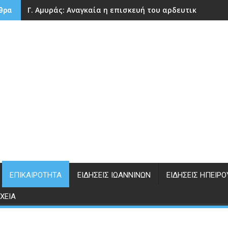
Γ. Αμυράς: Αναγκαία η επισκευή του αρδευτικού φρά
θρα
ΕΠΙΚΑΙΡΌΤΗΤΑ
ΕΙΔΉΣΕΙΣ ΙΩΑΝΝΊΝΩΝ
ΕΙΔΉΣΕΙΣ ΗΠΕΊΡΟ
ΧΕΊΑ