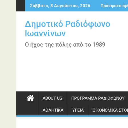
Περάστε
Σάββατο, 8 Αυγούστου, 2026
Πρόσφατα άρ
στο
περιεχόμενο
Δημοτικό Ραδιόφωνο
Ιωαννίνων
Ο ήχος της πόλης από το 1989
ABOUT US
ΠΡΌΓΡΑΜΜΑ ΡΑΔΙΟΦΏΝΟΥ
ΑΘΛΗΤΙΚΆ
ΥΓΕΊΑ
ΟΙΚΟΝΟΜΙΚΆ ΣΤΟΙ