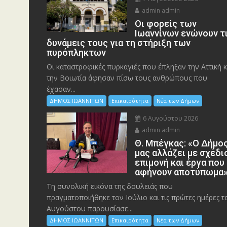
admin admin
Οι φορείς των
Ιωαννίνων ενώνουν τ
δυνάμεις τους για τη στήριξη των
πυρόπληκτων
Οι καταστροφικές πυρκαγιές που έπληξαν την Αττική κ
την Bοιωτία άφησαν πίσω τους ανθρώπους που
έχασαν...
ΔΗΜΟΣ ΙΩΑΝΝΙΤΩΝ
Επικαιρότητα
Νέα των Δήμων
6 Αυγούστου 2026
admin admin
Θ. Μπέγκας: «Ο Δήμο
μας αλλάζει με σχέδι
επιμονή και έργα που
αφήνουν αποτύπωμα
Τη συνολική εικόνα της δουλειάς που
πραγματοποιήθηκε τον Ιούλιο και τις πρώτες ημέρες τ
Αυγούστου παρουσίασε...
ΔΗΜΟΣ ΙΩΑΝΝΙΤΩΝ
Επικαιρότητα
Νέα των Δήμων