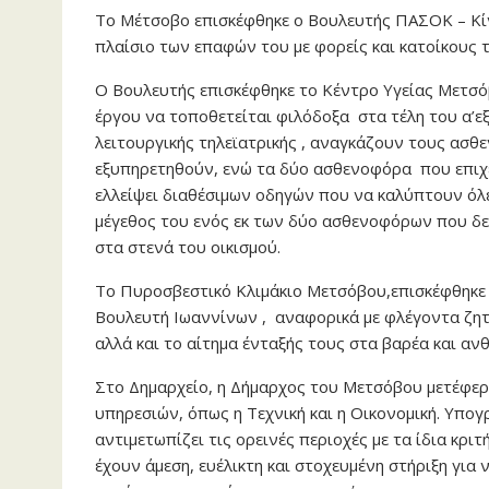
Το Μέτσοβο επισκέφθηκε ο Βουλευτής ΠΑΣΟΚ – Κί
πλαίσιο των επαφών του με φορείς και κατοίκους τ
Ο Βουλευτής επισκέφθηκε το Κέντρο Υγείας Μετσόβ
έργου να τοποθετείται φιλόδοξα στα τέλη του α’εξ
λειτουργικής τηλεϊατρικής , αναγκάζουν τους ασθ
εξυπηρετηθούν, ενώ τα δύο ασθενοφόρα που επιχει
ελλείψει διαθέσιμων οδηγών που να καλύπτουν όλες
μέγεθος του ενός εκ των δύο ασθενοφόρων που δε
στα στενά του οικισμού.
Το Πυροσβεστικό Κλιμάκιο Μετσόβου,επισκέφθηκε 
Βουλευτή Ιωαννίνων , αναφορικά με φλέγοντα ζητή
αλλά και το αίτημα ένταξής τους στα βαρέα και ανθ
Στο Δημαρχείο, η Δήμαρχος του Μετσόβου μετέφερ
υπηρεσιών, όπως η Τεχνική και η Οικονομική. Υπογ
αντιμετωπίζει τις ορεινές περιοχές με τα ίδια κριτ
έχουν άμεση, ευέλικτη και στοχευμένη στήριξη γι