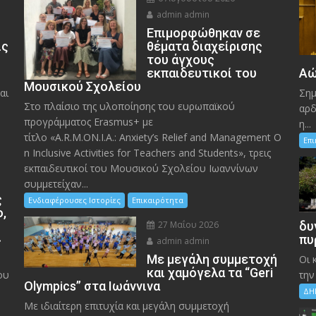
admin admin
Eπιμορφώθηκαν σε
ις
θέματα διαχείρισης
του άγχους
εκπαιδευτικοί του
Αώ
Μουσικού Σχολείου
αι
Σημ
Στο πλαίσιο της υλοποίησης του ευρωπαϊκού
αρδ
προγράμματος Erasmus+ με
η...
τίτλο «A.R.M.ON.I.A.: Anxiety’s Relief and Management O
Επ
n Inclusive Activities for Teachers and Students», τρεις
εκπαιδευτικοί του Μουσικού Σχολείου Ιωαννίνων
συμμετείχαν...
ς
Ενδιαφέρουσες Ιστορίες
Επικαιρότητα
ο,
27 Μαΐου 2026
δυ
»
πυ
admin admin
Με μεγάλη συμμετοχή
Οι 
και χαμόγελα τα “Geri
ου
την
Olympics” στα Ιωάννινα
ΔΗ
Με ιδιαίτερη επιτυχία και μεγάλη συμμετοχή