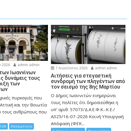
 2026
admin admin
7 Αυγούστου 2026
admin admin
 των Ιωαννίνων
Αιτήσεις για στεγαστική
ις δυνάμεις τους
συνδρομή των πληγέντων από
ριξη των
τον σεισμό της 8ης Μαρτίου
των
Ο Δήμος Ιωαννιτών ενημερώνει
φικές πυρκαγιές που
τους πολίτες ότι δημοσιεύθηκε η
Αττική και την Bοιωτία
υπ’ αριθ. 57073/Δ.Α.Ε.Φ.Κ.-Κ.Ε./
ω τους ανθρώπους που
Α325/16-07-2026 Κοινή Υπουργική
Απόφαση (ΦΕΚ...
ΤΩΝ
Επικαιρότητα
Ειδήσεις Ιωαννίνων
Επικαιρότητα