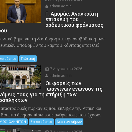
admin admin
Γ. Αμυράς: Αναγκαία η
επισκευή του
αρδευτικού φράγματος
ου
αντικό βήμα για τη διατήρηση και την αναβάθμιση των
ευτικών υποδομών του κάμπου Κόνιτσας αποτελεί
ικαιρότητα
Πολιτική
7 Αυγούστου 2026
admin admin
Οι φορείς των
Ιωαννίνων ενώνουν τις
νάμεις τους για τη στήριξη των
ρόπληκτων
καταστροφικές πυρκαγιές που έπληξαν την Αττική και
 Bοιωτία άφησαν πίσω τους ανθρώπους που έχασαν...
ΜΟΣ ΙΩΑΝΝΙΤΩΝ
Επικαιρότητα
Νέα των Δήμων
7 Αυγούστου 2026