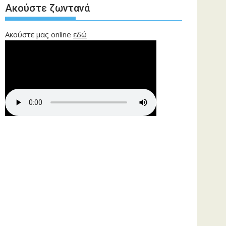
Ακούστε ζωντανά
Ακούστε μας online
εδώ