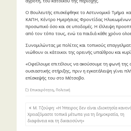
αγρότη, του κατοίκου της περιοχής.
Ο Βουλευτής επισκέφθηκε το Αστυνομικό Τμήμα και
ΚΑΠΗ, Κέντρο Ημερήσιας Φροντίδας Ηλικιωμένων)
προσωπικό όσο και σε υποδομές. Η έλλειψη προοπτι
από τον τόπο τους, ενώ τα παιδιά κάθε χρόνο ολο
Συνομιλώντας με πολίτες και τοπικούς επαγγελματ
νιώθουν οι κάτοικοι της ορεινής υπαίθρου και κυρί
«Οφείλουμε επιτέλους να ακούσουμε τη φωνή της ο
ουσιαστικής στήριξης, πριν η εγκατάλειψη γίνει πλή
επίσκεψής του στο Μέτσοβο.
,
Επικαιρότητα
Πολιτική
Πλοήγηση
Μ. Τζούφη: «Η Ήπειρος δεν είναι ιδιοκτησία κανεν
άρθρων
Χρειαζόμαστε τοπικά μέτωπα για τη δημοκρατία, τη
διαφάνεια και τη δικαιοσύνη»