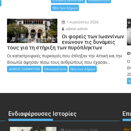
Νέα των Δήμων
7 Αυγούστου 2026
admin admin
Οι φορείς των Ιωαννίνων
ενώνουν τις δυνάμεις
τους για τη στήριξη των πυρόπληκτων
σ
Οι καταστροφικές πυρκαγιές που έπληξαν την Αττική και την
Ο
Bοιωτία άφησαν πίσω τους ανθρώπους που έχασαν...
δη
ΔΗΜΟΣ ΙΩΑΝΝΙΤΩΝ
Επικαιρότητα
Νέα των Δήμων
2
Ε
Ενδιαφέρουσες Ιστορίες
Επ
6 Αυγούστου 2026