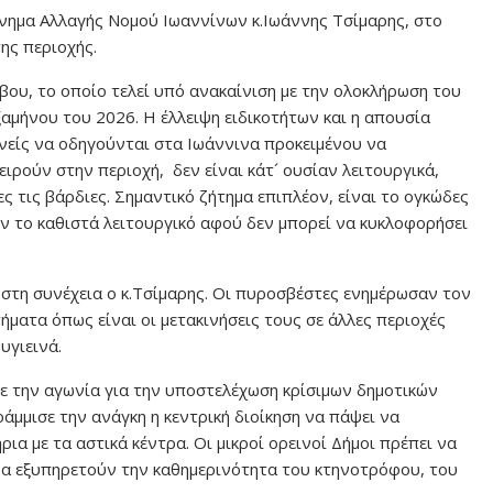
νημα Αλλαγής Νομού Ιωαννίνων κ.Ιωάννης Τσίμαρης, στο
ης περιοχής.
ου, το οποίο τελεί υπό ανακαίνιση με την ολοκλήρωση του
αμήνου του 2026. Η έλλειψη ειδικοτήτων και η απουσία
ενείς να οδηγούνται στα Ιωάννινα προκειμένου να
ρούν στην περιοχή, δεν είναι κάτ´ ουσίαν λειτουργικά,
 τις βάρδιες. Σημαντικό ζήτημα επιπλέον, είναι το ογκώδες
ν το καθιστά λειτουργικό αφού δεν μπορεί να κυκλοφορήσει
στη συνέχεια ο κ.Τσίμαρης. Οι πυροσβέστες ενημέρωσαν τον
ματα όπως είναι οι μετακινήσεις τους σε άλλες περιοχές
υγιεινά.
ε την αγωνία για την υποστελέχωση κρίσιμων δημοτικών
ράμμισε την ανάγκη η κεντρική διοίκηση να πάψει να
ήρια με τα αστικά κέντρα. Οι μικροί ορεινοί Δήμοι πρέπει να
α να εξυπηρετούν την καθημερινότητα του κτηνοτρόφου, του