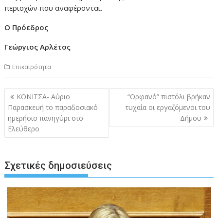
περιοχών που αναφέρονται.
Ο Πρόεδρος
Γεώργιος Αρλέτος
Επικαιρότητα
Πλοήγηση
ΚΟΝΙΤΣΑ- Αύριο
“Ορφανό” πιστόλι βρήκαν
άρθρων
Παρασκευή το παραδοσιακό
τυχαία οι εργαζόμενοι του
ημερήσιο πανηγύρι στο
Δήμου
Ελεύθερο
Σχετικές δημοσιεύσεις