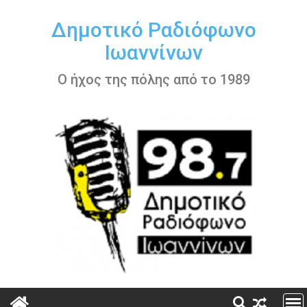
Περάστε
στο
Δημοτικό Ραδιόφωνο
περιεχόμενο
Ιωαννίνων
Ο ήχος της πόλης από το 1989