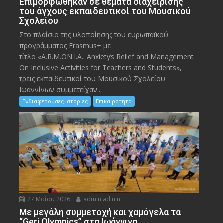
Eπιμορφώθηκαν σε θέματα διαχείρισης
του άγχους εκπαιδευτικοί του Μουσικού
Σχολείου
Στο πλαίσιο της υλοποίησης του ευρωπαϊκού
προγράμματος Erasmus+ με
τίτλο «A.R.M.ON.I.A.: Anxiety’s Relief and Management
On Inclusive Activities for Teachers and Students»,
τρεις εκπαιδευτικοί του Μουσικού Σχολείου
Ιωαννίνων συμμετείχαν...
Ενδιαφέρουσες Ιστορίες
Επικαιρότητα
27 Μαΐου 2026
admin admin
Με μεγάλη συμμετοχή και χαμόγελα τα
“Geri Olympics” στα Ιωάννινα