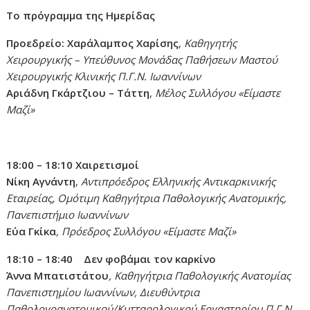
Το πρόγραμμα της Ημερίδας
Προεδρείο:
Χαράλαμπος Χαρίσης
,
Καθηγητής
Χειρουργικής – Υπεύθυνος Μονάδας Παθήσεων Μαστού
Χειρουργικής Κλινικής Π.Γ.Ν. Ιωαννίνων
Αριάδνη Γκάρτζιου – Τάττη
,
Μέλος Συλλόγου «Είμαστε
Μαζί»
18:00 – 18:10
Χαιρετισμοί
Νίκη Αγνάντη
,
Αντιπρόεδρος Ελληνικής Αντικαρκινικής
Εταιρείας
,
Ομότιμη Καθηγήτρια Παθολογικής Ανατομικής,
Πανεπιστήμιο Ιωαννίνων
Εύα Γκίκα
,
Πρόεδρος Συλλόγου «Είμαστε Μαζί»
18:10 – 18:40 Δεν φοβάμαι τον καρκίνο
Άννα Μπατιστάτου
,
Καθηγήτρια Παθολογικής Ανατομίας
Πανεπιστημίου Ιωαννίνων, Διευθύντρια
Παθολογοανατομικού/Κυτταρολογικού Εργαστηρίου Π.Γ.Ν.