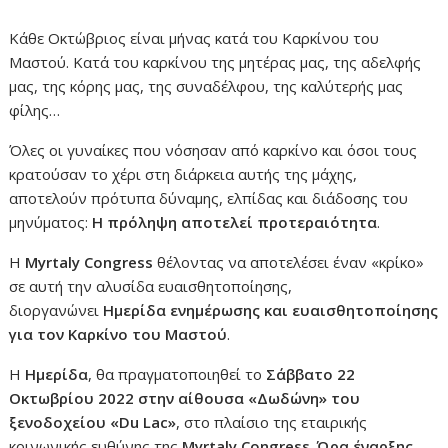
Κάθε Οκτώβριος είναι μήνας κατά του Καρκίνου του
Μαστού. Κατά του καρκίνου της μητέρας μας, της αδελφής
μας, της κόρης μας, της συναδέλφου, της καλύτερής μας
φίλης…
Όλες οι γυναίκες που νόσησαν από καρκίνο και όσοι τους
κρατούσαν το χέρι στη διάρκεια αυτής της μάχης,
αποτελούν πρότυπα δύναμης, ελπίδας και διάδοσης του
μηνύματος:
Η πρόληψη αποτελεί προτεραιότητα
.
Η
Myrtaly Congress
θέλοντας να αποτελέσει έναν «κρίκο»
σε αυτή την αλυσίδα ευαισθητοποίησης,
διοργανώνει
Ημερίδα ενημέρωσης και ευαισθητοποίησης
για τον Καρκίνο του Μαστού
.
Η
Ημερίδα
, θα πραγματοποιηθεί το
Σάββατο 22
Οκτωβρίου 2022 στην αίθουσα «Δωδώνη» του
ξενοδοχείου «Du Lac»
, στο πλαίσιο της εταιρικής
κοινωνικής ευθύνης της
Myrtaly Congress
.
Ώρα έναρξης