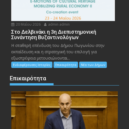
20 Μαΐου 2026
admin admin
Στο Δελβινάκι η 3η Διεπιστημονική
Συνάντηση Βυζαντινολόγων
Η σταθερή επένδυση του Δήμου Πωγωνίου στην
εκπαίδευση και η στρατηγική του επιλογή για
εξωστρέφεια μετουσιώνονται...
Ενδιαφέρουσες Ιστορίες
Επικαιρότητα
Νέα των Δήμων
Επικαιρότητα