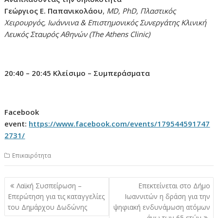
Γεώργιος Ε. Παπανικολάου
,
MD, PhD, Πλαστικός
Χειρουργός, Ιωάννινα & Επιστημονικός Συνεργάτης Κλινική
Λευκός Σταυρός Αθηνών (The Athens Clinic)
20:40 – 20:45
Κλείσιμο – Συμπεράσματα
Facebook
event:
https://www.facebook.com/events/179544591747
2731/
Επικαιρότητα
Πλοήγηση
Λαϊκή Συσπείρωση –
Επεκτείνεται στο Δήμο
άρθρων
Επερώτηση για τις καταγγελίες
Ιωαννιτών η δράση για την
του Δημάρχου Δωδώνης
ψηφιακή ενδυνάμωση ατόμων
άνω των 65 ετών