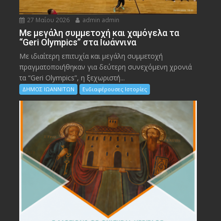
27 Μαΐου 2026
admin admin
Με μεγάλη συμμετοχή και χαμόγελα τα
“Geri Olympics” στα Ιωάννινα
Με ιδιαίτερη επιτυχία και μεγάλη συμμετοχή
πραγματοποιήθηκαν για δεύτερη συνεχόμενη χρονιά
τα “Geri Olympics”, η ξεχωριστή...
ΔΗΜΟΣ ΙΩΑΝΝΙΤΩΝ
Ενδιαφέρουσες Ιστορίες