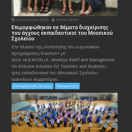
6 Αυγούστου 2026
admin admin
Eπιμορφώθηκαν σε θέματα διαχείρισης
του άγχους εκπαιδευτικοί του Μουσικού
Σχολείου
Στο πλαίσιο της υλοποίησης του ευρωπαϊκού
προγράμματος Erasmus+ με
τίτλο «A.R.M.ON.I.A.: Anxiety’s Relief and Management
On Inclusive Activities for Teachers and Students»,
τρεις εκπαιδευτικοί του Μουσικού Σχολείου
Ιωαννίνων συμμετείχαν...
Ενδιαφέρουσες Ιστορίες
Επικαιρότητα