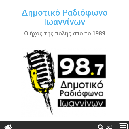
Περάστε
στο
Δημοτικό Ραδιόφωνο
περιεχόμενο
Ιωαννίνων
Ο ήχος της πόλης από το 1989