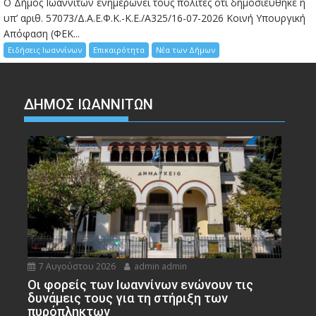
Ο Δήμος Ιωαννιτών ενημερώνει τους πολίτες ότι δημοσιεύθηκε η
υπ’ αριθ. 57073/Δ.Α.Ε.Φ.Κ.-Κ.Ε./Α325/16-07-2026 Κοινή Υπουργική
Απόφαση (ΦΕΚ...
Ειδήσεις Ιωαννίνων
Επικαιρότητα
Νέα των Δήμων
ΔΗΜΟΣ ΙΩΑΝΝΙΤΩΝ
7 Αυγούστου 2026
admin admin
Οι φορείς των Ιωαννίνων ενώνουν τις
δυνάμεις τους για τη στήριξη των
πυρόπληκτων