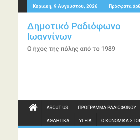
Περάστε
Κυριακή, 9 Αυγούστου, 2026
Πρόσφατα άρ
στο
περιεχόμενο
Δημοτικό Ραδιόφωνο
Ιωαννίνων
Ο ήχος της πόλης από το 1989
ABOUT US
ΠΡΌΓΡΑΜΜΑ ΡΑΔΙΟΦΏΝΟΥ
ΑΘΛΗΤΙΚΆ
ΥΓΕΊΑ
ΟΙΚΟΝΟΜΙΚΆ ΣΤΟΙ