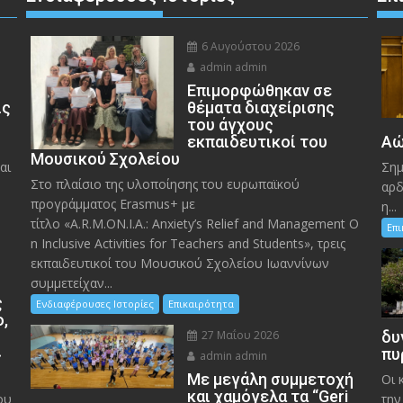
6 Αυγούστου 2026
admin admin
Eπιμορφώθηκαν σε
ις
θέματα διαχείρισης
του άγχους
εκπαιδευτικοί του
Αώ
Μουσικού Σχολείου
αι
Σημ
Στο πλαίσιο της υλοποίησης του ευρωπαϊκού
αρδ
προγράμματος Erasmus+ με
η...
τίτλο «A.R.M.ON.I.A.: Anxiety’s Relief and Management O
Επ
n Inclusive Activities for Teachers and Students», τρεις
εκπαιδευτικοί του Μουσικού Σχολείου Ιωαννίνων
συμμετείχαν...
ς
Ενδιαφέρουσες Ιστορίες
Επικαιρότητα
ο,
27 Μαΐου 2026
δυ
»
πυ
admin admin
Με μεγάλη συμμετοχή
Οι 
και χαμόγελα τα “Geri
ου
την