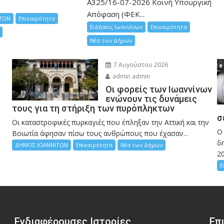
Α325/16-07-2026 Κοινή Υπουργική
Απόφαση (ΦΕΚ...
ΤΩΝ
Επικαιρότητα
Ειδήσεις Ιωαννίνων
Επικαιρότητα
Νέα των Δήμων
7 Αυγούστου 2026
admin admin
Οι φορείς των Ιωαννίνων
ενώνουν τις δυνάμεις
τους για τη στήριξη των πυρόπληκτων
σ
Οι καταστροφικές πυρκαγιές που έπληξαν την Αττική και την
Ο
Bοιωτία άφησαν πίσω τους ανθρώπους που έχασαν...
δη
ΔΗΜΟΣ ΙΩΑΝΝΙΤΩΝ
Επικαιρότητα
Νέα των Δήμων
2
Ε
Ενδιαφέρουσες Ιστορίες
Επ