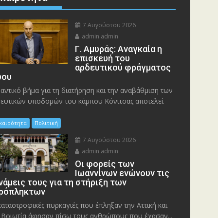
7 Αυγούστου 2026
admin admin
Γ. Αμυράς: Αναγκαία η
επισκευή του
αρδευτικού φράγματος
ου
αντικό βήμα για τη διατήρηση και την αναβάθμιση των
ευτικών υποδομών του κάμπου Κόνιτσας αποτελεί
ικαιρότητα
Πολιτική
7 Αυγούστου 2026
admin admin
Οι φορείς των
Ιωαννίνων ενώνουν τις
νάμεις τους για τη στήριξη των
ρόπληκτων
καταστροφικές πυρκαγιές που έπληξαν την Αττική και
 Bοιωτία άφησαν πίσω τους ανθρώπους που έχασαν...