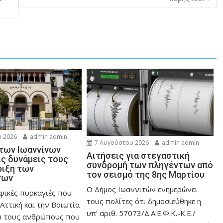
 2026
admin admin
7 Αυγούστου 2026
admin admin
 των Ιωαννίνων
Αιτήσεις για στεγαστική
ις δυνάμεις τους
συνδρομή των πληγέντων από
ριξη των
τον σεισμό της 8ης Μαρτίου
των
Ο Δήμος Ιωαννιτών ενημερώνει
φικές πυρκαγιές που
τους πολίτες ότι δημοσιεύθηκε η
Αττική και την Bοιωτία
υπ’ αριθ. 57073/Δ.Α.Ε.Φ.Κ.-Κ.Ε./
ω τους ανθρώπους που