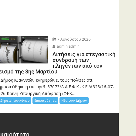
7 Αυγούστου 2026
admin admin
Αιτήσεις για στεγαστική
συνδρομή των
πληγέντων από τον
εισμό της 8ης Μαρτίου
 Δήμος Ιωαννιτών ενημερώνει τους πολίτες ότι
μοσιεύθηκε η υπ’ αριθ. 57073/Δ.Α.Ε.Φ.Κ.-Κ.Ε./Α325/16-07-
026 Κοινή Υπουργική Απόφαση (ΦΕΚ...
ιδήσεις Ιωαννίνων
Επικαιρότητα
Νέα των Δήμων
ικαιρότητα