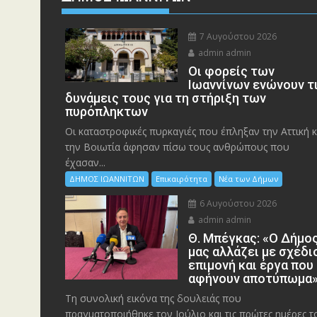
7 Αυγούστου 2026
admin admin
Οι φορείς των
Ιωαννίνων ενώνουν τ
δυνάμεις τους για τη στήριξη των
πυρόπληκτων
Οι καταστροφικές πυρκαγιές που έπληξαν την Αττική κ
την Bοιωτία άφησαν πίσω τους ανθρώπους που
έχασαν...
ΔΗΜΟΣ ΙΩΑΝΝΙΤΩΝ
Επικαιρότητα
Νέα των Δήμων
6 Αυγούστου 2026
admin admin
Θ. Μπέγκας: «Ο Δήμο
μας αλλάζει με σχέδι
επιμονή και έργα που
αφήνουν αποτύπωμα
Τη συνολική εικόνα της δουλειάς που
πραγματοποιήθηκε τον Ιούλιο και τις πρώτες ημέρες τ