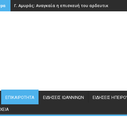
Γ. Αμυράς: Αναγκαία η επισκευή του αρδευτικού φράγ
θρα
ΕΠΙΚΑΙΡΌΤΗΤΑ
ΕΙΔΉΣΕΙΣ ΙΩΑΝΝΊΝΩΝ
ΕΙΔΉΣΕΙΣ ΗΠΕΊΡΟ
ΧΕΊΑ