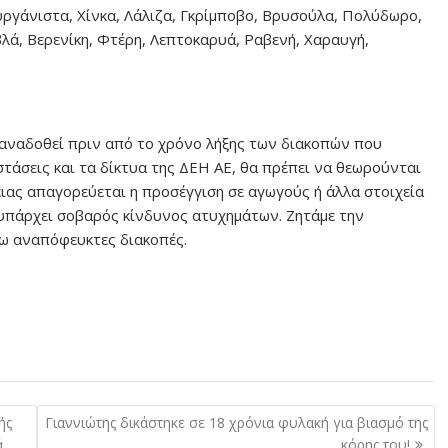
ργάνιστα, Χίνκα, Λάλιζα, Γκρίμποβο, Βρυσούλα, Πολύδωρο,
βλά, Βερενίκη, Φτέρη, Λεπτοκαρυά, Ραβενή, Χαραυγή,
ξαναδοθεί πριν από το χρόνο λήξης των διακοπών που
στάσεις και τα δίκτυα της ΔΕΗ ΑΕ, θα πρέπει να θεωρούνται
ειας απαγορεύεται η προσέγγιση σε αγωγούς ή άλλα στοιχεία
ί υπάρχει σοβαρός κίνδυνος ατυχημάτων. Ζητάμε την
ω αναπόφευκτες διακοπές.
ής
Γιαννιώτης δικάστηκε σε 18 χρόνια φυλακή για βιασμό της
ά
κόρης του!