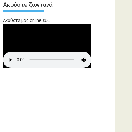
Ακούστε ζωντανά
Ακούστε μας online
εδώ