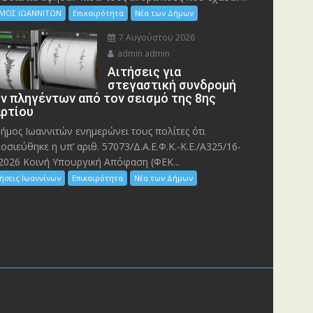
ΜΟΣ ΙΩΑΝΝΙΤΩΝ
Επικαιρότητα
Νέα των Δήμων
7 Αυγούστου 2026
admin admin
Αιτήσεις για
στεγαστική συνδρομή
ν πληγέντων από τον σεισμό της 8ης
ρτίου
ήμος Ιωαννιτών ενημερώνει τους πολίτες ότι
οσιεύθηκε η υπ’ αριθ. 57073/Δ.Α.Ε.Φ.Κ.-Κ.Ε./Α325/16-
2026 Κοινή Υπουργική Απόφαση (ΦΕΚ...
ήσεις Ιωαννίνων
Επικαιρότητα
Νέα των Δήμων