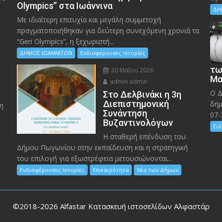
Olympics” στα Ιωάννινα
ΔΗ
Με ιδιαίτερη επιτυχία και μεγάλη συμμετοχή
πραγματοποιήθηκαν για δεύτερη συνεχόμενη χρονιά τα
“Geri Olympics”, η ξεχωριστή...
ΔΗΜΟΣ ΙΩΑΝΝΙΤΩΝ
Ενδιαφέρουσες Ιστορίες
τω
20 Μαΐου 2026
Μα
admin admin
Ο Δ
Στο Δελβινάκι η 3η
Διεπιστημονική
δημ
η
Συνάντηση
07-
Βυζαντινολόγων
Ειδ
Η σταθερή επένδυση του
Δήμου Πωγωνίου στην εκπαίδευση και η στρατηγική
του επιλογή για εξωστρέφεια μετουσιώνονται...
Ενδιαφέρουσες Ιστορίες
Επικαιρότητα
Νέα των Δήμων
©2018-2026
Alfastar Κατασκευή ιστοσελίδων Αλφαστάρ