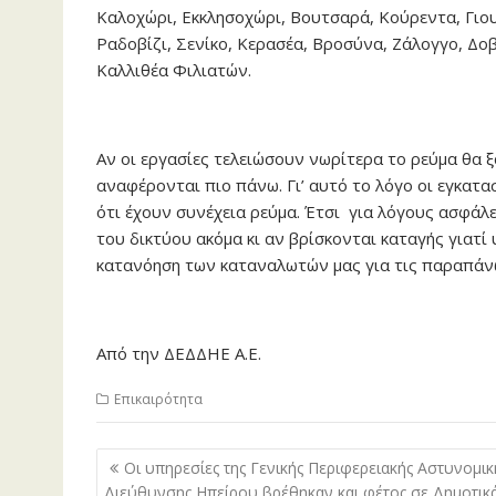
Καλοχώρι, Εκκλησοχώρι, Βουτσαρά, Κούρεντα, Γιου
Ραδοβίζι, Σενίκο, Κερασέα, Βροσύνα, Ζάλογγο, Δο
Καλλιθέα Φιλιατών.
Αν οι εργασίες τελειώσουν νωρίτερα το ρεύμα θα 
αναφέρονται πιο πάνω. Γι’ αυτό το λόγο οι εγκατα
ότι έχουν συνέχεια ρεύμα. Έτσι για λόγους ασφάλ
του δικτύου ακόμα κι αν βρίσκονται καταγής γιατ
κατανόηση των καταναλωτών μας για τις παραπάν
Από την ΔΕΔΔΗΕ Α.Ε.
Επικαιρότητα
Πλοήγηση
Οι υπηρεσίες της Γενικής Περιφερειακής Αστυνομικ
άρθρων
Διεύθυνσης Ηπείρου βρέθηκαν και φέτος σε Δημοτικ