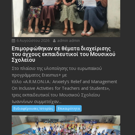
6 Αυγούστου 2026
admin admin
Eπιμορφώθηκαν σε θέματα διαχείρισης
του άγχους εκπαιδευτικοί του Μουσικού
Σχολείου
Στο πλαίσιο της υλοποίησης του ευρωπαϊκού
προγράμματος Erasmus+ με
τίτλο «A.R.M.ON.I.A.: Anxiety’s Relief and Management
On Inclusive Activities for Teachers and Students»,
τρεις εκπαιδευτικοί του Μουσικού Σχολείου
Ιωαννίνων συμμετείχαν...
Ενδιαφέρουσες Ιστορίες
Επικαιρότητα