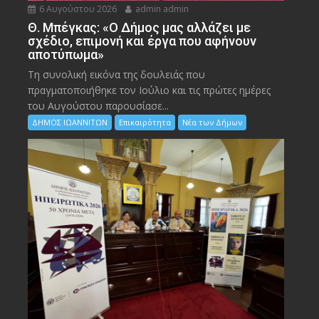
6 Αυγούστου 2026
admin admin
Θ. Μπέγκας: «Ο Δήμος μας αλλάζει με
σχέδιο, επιμονή και έργα που αφήνουν
αποτύπωμα»
Τη συνολική εικόνα της δουλειάς που
πραγματοποιήθηκε τον Ιούλιο και τις πρώτες ημέρες
του Αυγούστου παρουσίασε...
ΔΗΜΟΣ ΙΩΑΝΝΙΤΩΝ
Επικαιρότητα
Νέα των Δήμων