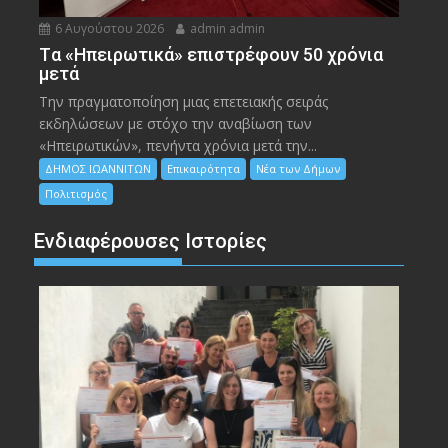
6 Αυγούστου 2026
admin admin
Tα «Ηπειρωτικά» επιστρέφουν 50 χρόνια
μετά
Την πραγματοποίηση μιας επετειακής σειράς
εκδηλώσεων με στόχο την αναβίωση των
«Ηπειρωτικών», πενήντα χρόνια μετά την...
ΔΗΜΟΣ ΙΩΑΝΝΙΤΩΝ
Επικαιρότητα
Νέα των Δήμων
Πολιτισμός
Ενδιαφέρουσες Ιστορίες