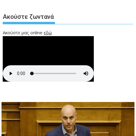
Ακούστε ζωντανά
Ακούστε μας online
εδώ