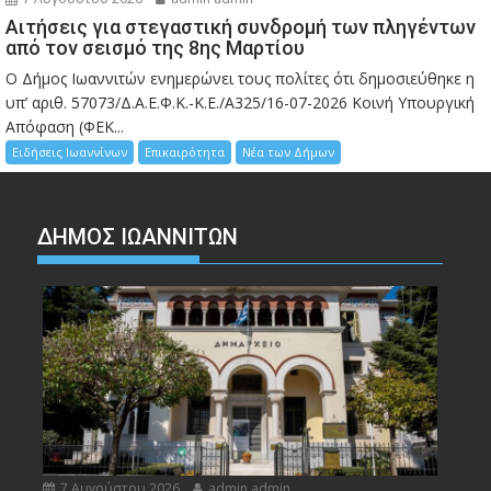
Αιτήσεις για στεγαστική συνδρομή των πληγέντων
από τον σεισμό της 8ης Μαρτίου
Ο Δήμος Ιωαννιτών ενημερώνει τους πολίτες ότι δημοσιεύθηκε η
υπ’ αριθ. 57073/Δ.Α.Ε.Φ.Κ.-Κ.Ε./Α325/16-07-2026 Κοινή Υπουργική
Απόφαση (ΦΕΚ...
Ειδήσεις Ιωαννίνων
Επικαιρότητα
Νέα των Δήμων
ΔΗΜΟΣ ΙΩΑΝΝΙΤΩΝ
7 Αυγούστου 2026
admin admin