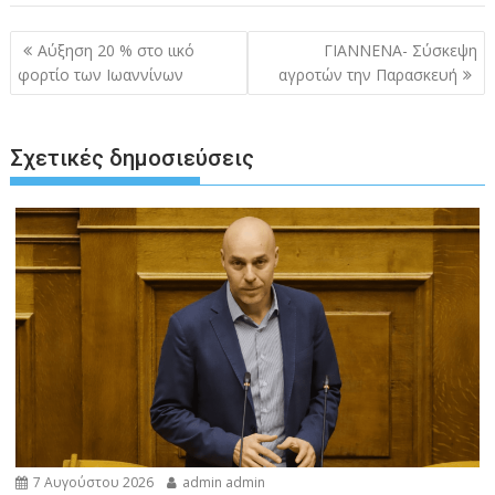
Πλοήγηση
Αύξηση 20 % στο ιικό
ΓΙΑΝΝΕΝΑ- Σύσκεψη
άρθρων
φορτίο των Ιωαννίνων
αγροτών την Παρασκευή
Σχετικές δημοσιεύσεις
7 Αυγούστου 2026
admin admin