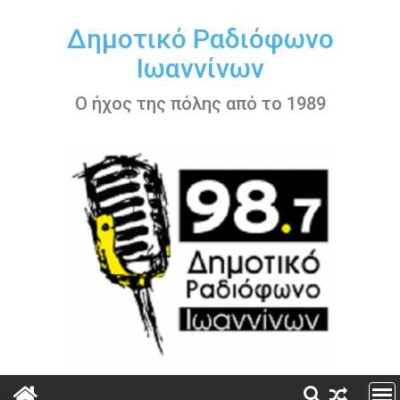
Περάστε
στο
Δημοτικό Ραδιόφωνο
περιεχόμενο
Ιωαννίνων
Ο ήχος της πόλης από το 1989