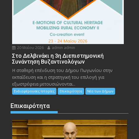
20 Μαΐου 2026
admin admin
Στο Δελβινάκι η 3η Διεπιστημονική
Συνάντηση Βυζαντινολόγων
Η σταθερή επένδυση του Δήμου Πωγωνίου στην
εκπαίδευση και η στρατηγική του επιλογή για
εξωστρέφεια μετουσιώνονται...
Ενδιαφέρουσες Ιστορίες
Επικαιρότητα
Νέα των Δήμων
Επικαιρότητα