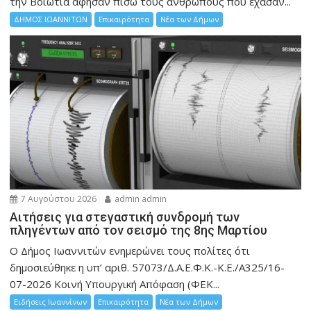
την Bοιωτία άφησαν πίσω τους ανθρώπους που έχασαν...
ΔΗΜΟΣ ΙΩΑΝΝΙΤΩΝ
Επικαιρότητα
Νέα των Δήμων
7 Αυγούστου 2026
admin admin
Αιτήσεις για στεγαστική συνδρομή των
πληγέντων από τον σεισμό της 8ης Μαρτίου
Ο Δήμος Ιωαννιτών ενημερώνει τους πολίτες ότι
δημοσιεύθηκε η υπ’ αριθ. 57073/Δ.Α.Ε.Φ.Κ.-Κ.Ε./Α325/16-
07-2026 Κοινή Υπουργική Απόφαση (ΦΕΚ...
Ειδήσεις Ιωαννίνων
Επικαιρότητα
Νέα των Δήμων