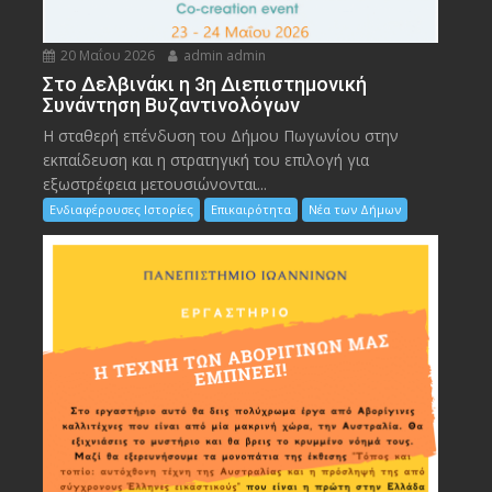
20 Μαΐου 2026
admin admin
Στο Δελβινάκι η 3η Διεπιστημονική
Συνάντηση Βυζαντινολόγων
Η σταθερή επένδυση του Δήμου Πωγωνίου στην
εκπαίδευση και η στρατηγική του επιλογή για
εξωστρέφεια μετουσιώνονται...
Ενδιαφέρουσες Ιστορίες
Επικαιρότητα
Νέα των Δήμων