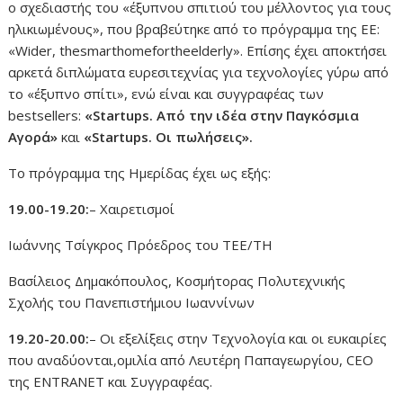
ο σχεδιαστής του «έξυπνου σπιτιού του μέλλοντος για τους
ηλικιωμένους», που βραβεύτηκε από το πρόγραμμα της ΕΕ:
«Wider, thesmarthomefortheelderly». Επίσης έχει αποκτήσει
αρκετά διπλώματα ευρεσιτεχνίας για τεχνολογίες γύρω από
το «έξυπνο σπίτι», ενώ είναι και συγγραφέας των
bestsellers:
«
Startups
. Από την ιδέα στην Παγκόσμια
Αγορά»
και
«Startups. Οι πωλήσεις».
Το πρόγραμμα της Ημερίδας έχει ως εξής:
19.00-19.20:
– Χαιρετισμοί
Ιωάννης Τσίγκρος Πρόεδρος του ΤΕΕ/ΤΗ
Βασίλειος Δημακόπουλος, Κοσμήτορας Πολυτεχνικής
Σχολής του Πανεπιστήμιου Ιωαννίνων
19.20-20.00:
– Οι εξελίξεις στην Τεχνολογία και οι ευκαιρίες
που αναδύονται,ομιλία από Λευτέρη Παπαγεωργίου, CEO
της ENTRANET και Συγγραφέας.