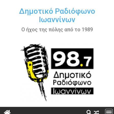
Περάστε
στο
Δημοτικό Ραδιόφωνο
περιεχόμενο
Ιωαννίνων
Ο ήχος της πόλης από το 1989