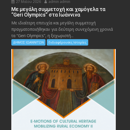
27 Μαΐου 2026
admin admin
Με μεγάλη συμμετοχή και χαμόγελα τα
“Geri Olympics” στα Ιωάννινα
Με ιδιαίτερη επιτυχία και μεγάλη συμμετοχή
πραγματοποιήθηκαν για δεύτερη συνεχόμενη χρονιά
τα “Geri Olympics”, η ξεχωριστή...
ΔΗΜΟΣ ΙΩΑΝΝΙΤΩΝ
Ενδιαφέρουσες Ιστορίες