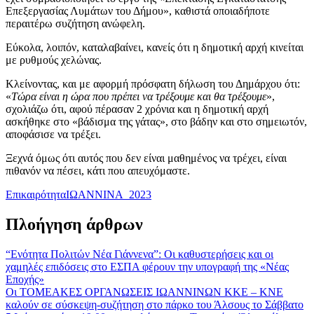
Επεξεργασίας Λυμάτων του Δήμου», καθιστά οποιαδήποτε
περαιτέρω συζήτηση ανώφελη.
Εύκολα, λοιπόν, καταλαβαίνει, κανείς ότι η δημοτική αρχή κινείται
με ρυθμούς χελώνας.
Κλείνοντας, και με αφορμή πρόσφατη δήλωση του Δημάρχου ότι:
«
Τώρα είναι η ώρα που πρέπει να τρέξουμε και θα τρέξουμε
»,
σχολιάζω ότι, αφού πέρασαν 2 χρόνια και η δημοτική αρχή
ασκήθηκε στο «βάδισμα της γάτας», στο βάδην και στο σημειωτόν,
αποφάσισε να τρέξει.
Ξεχνά όμως ότι αυτός που δεν είναι μαθημένος να τρέχει, είναι
πιθανόν να πέσει, κάτι που απευχόμαστε.
Επικαιρότητα
ΙΩΑΝΝΙΝΑ_2023
Πλοήγηση άρθρων
“Ενότητα Πολιτών Νέα Γιάννενα”: Οι καθυστερήσεις και οι
χαμηλές επιδόσεις στο ΕΣΠΑ φέρουν την υπογραφή της «Νέας
Εποχής»
Οι ΤΟΜΕΑΚΕΣ ΟΡΓΑΝΩΣΕΙΣ ΙΩΑΝΝΙΝΩΝ ΚΚΕ – ΚΝΕ
καλούν σε σύσκεψη-συζήτηση στο πάρκο του Άλσους το Σάββατο