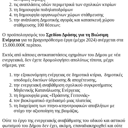
τις αναπλάσεις οδών περιμετρικά των σχολικών κτιρίων
τη δημιουργία ποδηλατοδρόμων
τη δημιουργία οργανωμένων χώρων στάθμευσης
την ανάπλαση Δημοτικής αγοράς και κατασκευή χώρου
στάθμευσης 100 θέσεων;
Ο προϋπολογισμός του
Σχεδίου Δράσης για τη Βιώσιμη
Ενέργεια
για τα βραχυπρόθεσμα έργα (μέχρι 2024) ανέρχεται στα
15.000.000€ περίπου.
Εκτός από κάποιες αντικαταστάσεις οχημάτων του Δήμου με νέα
ενεργειακά, δεν έχετε δρομολογήσει απολύτως τίποτα, μέχρι
σήμερα, για:
την εξοικονόμηση ενέργειας σε δημοτικά κτίρια, δημοτικές
υποδομές δικτύων ύδρευσης & αποχέτευσης,
την ενεργειακή αναβάθμιση σχολικού συγκροτήματος
Μηδενικής Κατανάλωσης Ενέργειας
τη δημιουργία μιας «Πράσινης Γειτονιάς»
τον βιοκλιματικό σχεδιασμό μιας πλατείας
τη διαχείριση των πτηνο-κτηνοτροφικών αποβλήτων με
στόχο την αξιοποίηση της βιομάζας.
Ούτε το έργο της ενεργειακής αναβάθμισης του οδικού και αστικού
φωτισμού του Δήμου δεν έχει, ακόμη, επαναδιακηρυχθεί και ούτε