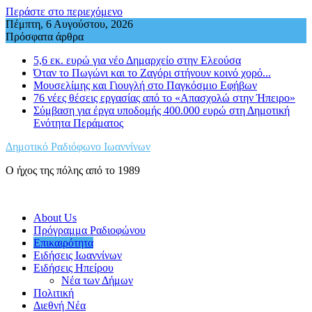
Περάστε στο περιεχόμενο
Πέμπτη, 6 Αυγούστου, 2026
Πρόσφατα άρθρα
5,6 εκ. ευρώ για νέο Δημαρχείο στην Ελεούσα
Όταν το Πωγώνι και το Ζαγόρι στήνουν κοινό χορό...
Μουσελίμης και Γιουγλή στο Παγκόσμιο Εφήβων
76 νέες θέσεις εργασίας από το «Απασχολώ στην Ήπειρο»
Σύμβαση για έργα υποδομής 400.000 ευρώ στη Δημοτική
Ενότητα Περάματος
Δημοτικό Ραδιόφωνο Ιωαννίνων
Ο ήχος της πόλης από το 1989
About Us
Πρόγραμμα Ραδιοφώνου
Επικαιρότητα
Ειδήσεις Ιωαννίνων
Ειδήσεις Ηπείρου
Νέα των Δήμων
Πολιτική
Διεθνή Νέα