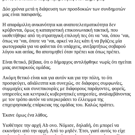
Δύο χρόνια μετά η διάψευση των προσδοκιών των συνδημοτών
μας είναι πασιφανής.
Η απαράμιλλη ανικανότητα και αναποτελεσματικότητα δεν
κρύβονται, όμως η καταιγιστική επικοινωνιακή τακτική, που
υιοθετήθηκε από τη στρατηγική επιλογή πες ότι να ‘ναι, όπου ‘ναι,
όπως να ‘ναι, όποτε να ‘ναι, αρκεί να λες κάτι ή να βγάζεις μία
φωτογραφία για να φαίνεται ότι υπάρχεις, ανεξαρτήτως σοβαρού
λόγου και αιτίας, θα αποτιμηθεί όταν πρέπει και όπως πρέπει.
Είναι θετικό, βέβαια, ότι ο δήμαρχος αντιλήφθηκε νωρίς ότι ηγείται
μιας ανεπαρκούς ομάδας.
Ακόμη θετικό είναι και για αυτόν και για την πόλη, το ότι
προσφεύγει, αδιάλειπτα και συνεχώς, σε διάφορες συμφωνίες,
συμμαχίες και συνεπικουρίες με διάφορους παράγοντες, φορείς,
υπηρεσίες και κεντρικές κυβερνητικές υπηρεσίες, αναλαμβάνοντας
με τον τρόπο αυτόν να υπερκεράσει το έλλειμμα της
επιχειρησιακής επάρκειας της ομάδας του. Καλώς πράττει.
Έκανε όμως ένα λάθος.
Υιοθέτησε την αρχή Ab ovo. Νόμισε, δηλαδή, ότι μπορεί να
εκκινήσει από την αρχή. Από το μηδέν. Έτσι, γιατί αυτός το είχε