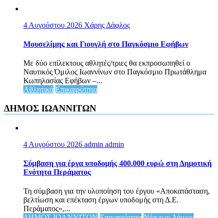
4 Αυγούστου 2026
Χάρης Δάφλος
Μουσελίμης και Γιουγλή στο Παγκόσμιο Εφήβων
Mε δύο επίλεκτους αθλητές/τριες θα εκπροσωπηθεί ο
Ναυτικός Όμιλος Ιωαννίνων στο Παγκόσμιο Πρωτάθλημα
Κωπηλασίας Εφήβων –...
Αθλητικά
Επικαιρότητα
ΔΗΜΟΣ ΙΩΑΝΝΙΤΩΝ
4 Αυγούστου 2026
admin admin
Σύμβαση για έργα υποδομής 400.000 ευρώ στη Δημοτική
Ενότητα Περάματος
Τη σύμβαση για την υλοποίηση του έργου «Αποκατάσταση,
βελτίωση και επέκταση έργων υποδομής στη Δ.Ε.
Περάματος»,...
ΔΗΜΟΣ ΙΩΑΝΝΙΤΩΝ
Επικαιρότητα
Νέα των Δήμων