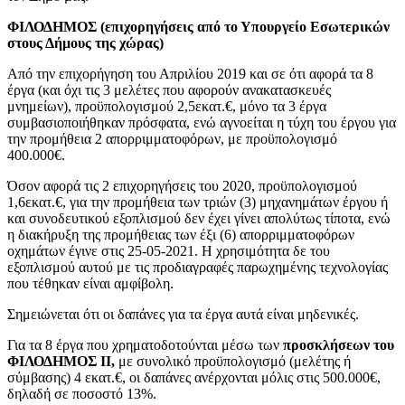
ΦΙΛΟΔΗΜΟΣ (επιχορηγήσεις από το Υπουργείο Εσωτερικών
στους Δήμους της χώρας)
Από την επιχορήγηση του Απριλίου 2019 και σε ότι αφορά τα 8
έργα (και όχι τις 3 μελέτες που αφορούν ανακατασκευές
μνημείων), προϋπολογισμού 2,5εκατ.€, μόνο τα 3 έργα
συμβασιοποιήθηκαν πρόσφατα, ενώ αγνοείται η τύχη του έργου για
την προμήθεια 2 απορριμματοφόρων, με προϋπολογισμό
400.000€.
Όσον αφορά τις 2 επιχορηγήσεις του 2020, προϋπολογισμού
1,6εκατ.€, για την προμήθεια των τριών (3) μηχανημάτων έργου ή
και συνοδευτικού εξοπλισμού δεν έχει γίνει απολύτως τίποτα, ενώ
η διακήρυξη της προμήθειας των έξι (6) απορριμματοφόρων
οχημάτων έγινε στις 25-05-2021. Η χρησιμότητα δε του
εξοπλισμού αυτού με τις προδιαγραφές παρωχημένης τεχνολογίας
που τέθηκαν είναι αμφίβολη.
Σημειώνεται ότι οι δαπάνες για τα έργα αυτά είναι μηδενικές.
Για τα 8 έργα που χρηματοδοτούνται μέσω των
προσκλήσεων του
ΦΙΛΟΔΗΜΟΣ ΙΙ,
με συνολικό προϋπολογισμό (μελέτης ή
σύμβασης) 4 εκατ.€, οι δαπάνες ανέρχονται μόλις στις 500.000€,
δηλαδή σε ποσοστό 13%.