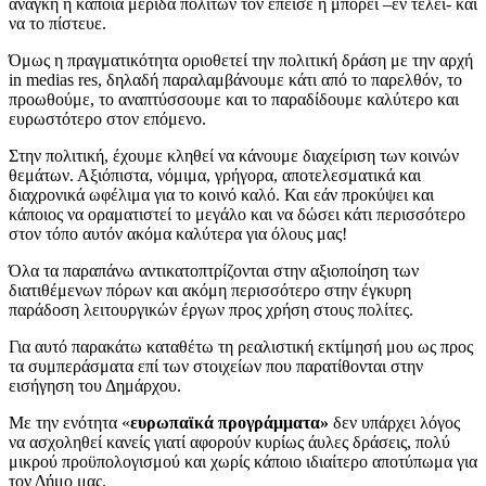
ανάγκη ή κάποια μερίδα πολιτών τον έπεισε ή μπορεί –εν τέλει- και
να το πίστευε.
Όμως η πραγματικότητα οριοθετεί την πολιτική δράση με την αρχή
in medias res, δηλαδή παραλαμβάνουμε κάτι από το παρελθόν, το
προωθούμε, το αναπτύσσουμε και το παραδίδουμε καλύτερο και
ευρωστότερο στον επόμενο.
Στην πολιτική, έχουμε κληθεί να κάνουμε διαχείριση των κοινών
θεμάτων. Αξιόπιστα, νόμιμα, γρήγορα, αποτελεσματικά και
διαχρονικά ωφέλιμα για το κοινό καλό. Και εάν προκύψει και
κάποιος να οραματιστεί το μεγάλο και να δώσει κάτι περισσότερο
στον τόπο αυτόν ακόμα καλύτερα για όλους μας!
Όλα τα παραπάνω αντικατοπτρίζονται στην αξιοποίηση των
διατιθέμενων πόρων και ακόμη περισσότερο στην έγκυρη
παράδοση λειτουργικών έργων προς χρήση στους πολίτες.
Για αυτό παρακάτω καταθέτω τη ρεαλιστική εκτίμησή μου ως προς
τα συμπεράσματα επί των στοιχείων που παρατίθονται στην
εισήγηση του Δημάρχου.
Με την ενότητα «
ευρωπαϊκά προγράμματα»
δεν υπάρχει λόγος
να ασχοληθεί κανείς γιατί αφορούν κυρίως άυλες δράσεις, πολύ
μικρού προϋπολογισμού και χωρίς κάποιο ιδιαίτερο αποτύπωμα για
τον Δήμο μας.