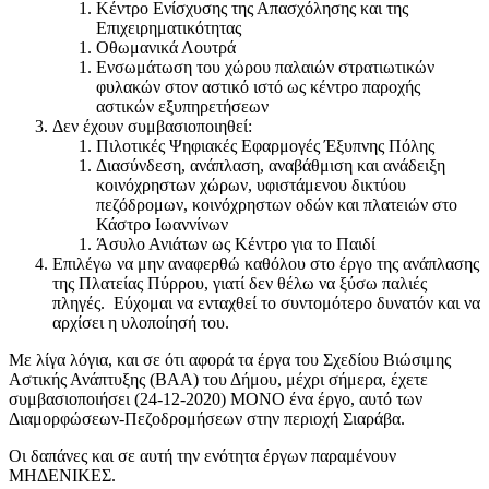
Κέντρο Ενίσχυσης της Απασχόλησης και της
Επιχειρηματικότητας
Οθωμανικά Λουτρά
Ενσωμάτωση του χώρου παλαιών στρατιωτικών
φυλακών στον αστικό ιστό ως κέντρο παροχής
αστικών εξυπηρετήσεων
Δεν έχουν συμβασιοποιηθεί:
Πιλοτικές Ψηφιακές Εφαρμογές Έξυπνης Πόλης
Διασύνδεση, ανάπλαση, αναβάθμιση και ανάδειξη
κοινόχρηστων χώρων, υφιστάμενου δικτύου
πεζόδρομων, κοινόχρηστων οδών και πλατειών στο
Κάστρο Ιωαννίνων
Άσυλο Ανιάτων ως Κέντρο για το Παιδί
Επιλέγω να μην αναφερθώ καθόλου στο έργο της ανάπλασης
της Πλατείας Πύρρου, γιατί δεν θέλω να ξύσω παλιές
πληγές. Εύχομαι να ενταχθεί το συντομότερο δυνατόν και να
αρχίσει η υλοποίησή του.
Με λίγα λόγια, και σε ότι αφορά τα έργα του Σχεδίου Βιώσιμης
Αστικής Ανάπτυξης (ΒΑΑ) του Δήμου, μέχρι σήμερα, έχετε
συμβασιοποιήσει (24-12-2020) ΜΟΝΟ ένα έργο, αυτό των
Διαμορφώσεων-Πεζοδρομήσεων στην περιοχή Σιαράβα.
Οι δαπάνες και σε αυτή την ενότητα έργων παραμένουν
ΜΗΔΕΝΙΚΕΣ.