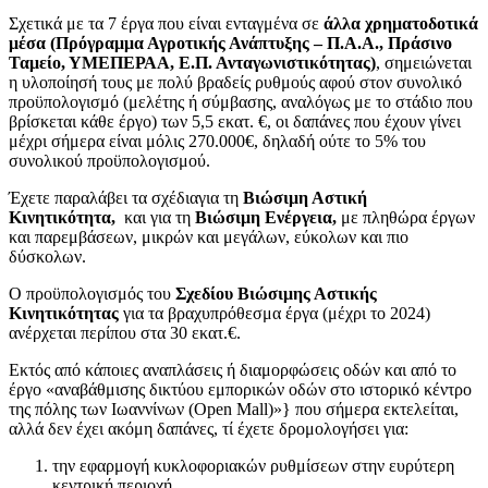
Σχετικά με τα 7 έργα που είναι ενταγμένα σε
άλλα χρηματοδοτικά
μέσα (Πρόγραμμα Αγροτικής Ανάπτυξης – Π.Α.Α., Πράσινο
Ταμείο, ΥΜΕΠΕΡΑΑ, Ε.Π. Ανταγωνιστικότητας)
, σημειώνεται
η υλοποίησή τους με πολύ βραδείς ρυθμούς αφού στον συνολικό
προϋπολογισμό (μελέτης ή σύμβασης, αναλόγως με το στάδιο που
βρίσκεται κάθε έργο) των 5,5 εκατ. €, οι δαπάνες που έχουν γίνει
μέχρι σήμερα είναι μόλις 270.000€, δηλαδή ούτε το 5% του
συνολικού προϋπολογισμού.
Έχετε παραλάβει τα σχέδιαγια τη
Βιώσιμη Αστική
Κινητικότητα,
και για τη
Βιώσιμη Ενέργεια,
με πληθώρα έργων
και παρεμβάσεων, μικρών και μεγάλων, εύκολων και πιο
δύσκολων.
Ο προϋπολογισμός του
Σχεδίου Βιώσιμης Αστικής
Κινητικότητας
για τα βραχυπρόθεσμα έργα (μέχρι το 2024)
ανέρχεται περίπου στα 30 εκατ.€.
Εκτός από κάποιες αναπλάσεις ή διαμορφώσεις οδών και από το
έργο «αναβάθμισης δικτύου εμπορικών οδών στο ιστορικό κέντρο
της πόλης των Ιωαννίνων (Open Mall)»} που σήμερα εκτελείται,
αλλά δεν έχει ακόμη δαπάνες, τί έχετε δρομολογήσει για:
την εφαρμογή κυκλοφοριακών ρυθμίσεων στην ευρύτερη
κεντρική περιοχή