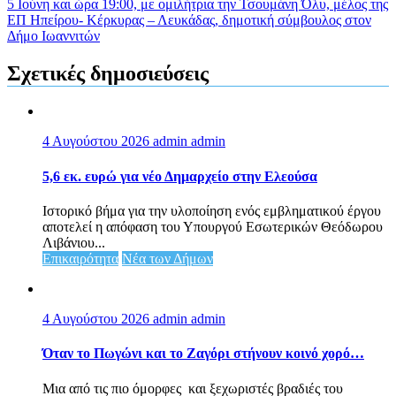
5 Ιούνη και ώρα 19:00, με ομιλήτρια την Τσουμάνη Όλυ, μέλος της
ΕΠ Ηπείρου- Κέρκυρας – Λευκάδας, δημοτική σύμβουλος στον
Δήμο Ιωαννιτών
Σχετικές δημοσιεύσεις
4 Αυγούστου 2026
admin admin
5,6 εκ. ευρώ για νέο Δημαρχείο στην Ελεούσα
Ιστορικό βήμα για την υλοποίηση ενός εμβληματικού έργου
αποτελεί η απόφαση του Υπουργού Εσωτερικών Θεόδωρου
Λιβάνιου...
Επικαιρότητα
Νέα των Δήμων
4 Αυγούστου 2026
admin admin
Όταν το Πωγώνι και το Ζαγόρι στήνουν κοινό χορό…
Μια από τις πιο όμορφες και ξεχωριστές βραδιές του