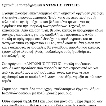
Σχετικά με το
πρόγραμμα ΑΝΤΩΝΗΣ ΤΡΙΤΣΗΣ
.
Έχουμε αναφέρει επανηλειμμένα ότι η δημοτική αρχή δεν γνωρίζει
τί σημαίνει προγραμματισμός. Έτσι, και στην περίπτωση αυτή,
τελευταία στιγμή πρόχειρα και βεβιασμένα τρέχατε για τις
εγκρίσεις και την υποβολή των προτάσεων. Τεχνικά, το
καταφέρατε. Από καθαρή τύχη, βέβαια, καθώς το πρόγραμμα έδινε
συνεχώς παρατάσεις για την υποβολή των προτάσεων. Ακόμη,
επειδή το πρόγραμμα αυτό δεν έχει τις προδιαγραφές και τα
ανταγωνιστικά κριτήρια του ΕΣΠΑ, απλά διαθέτει ένα plafon για
κάθε δικαιούχο, οι προτάσεις θα ενταχθούν, παρόλο που κάποιες
έχουν εξόφθαλμα υψηλούς προϋπολογισμούς ή αυθαίρετες
κοστολογήσεις.
Στο πρόγραμμα ΑΝΤΩΝΗΣ ΤΡΙΤΣΗΣ –επειδή προέκυψε-
υποβάλλατε προτάσεις που αφορούν σε αντικείμενα από δω και
από κει, απολύτως αποσπασματικά, χωρίς κανέναν γενικό
σχεδιασμό και τα οποία δεν δίνουν προστιθέμενη αξία σε κάποιον
τομέα.
Συμπερασματικά, όλα τα συγχρηματοδοτούμενα έργα του Δήμου
Ιωανντιών οδεύουν με πολύ βραδείς ρυθμούς.
Όσον αφορά τη ΔΕΥΑΙ
και μόνο και μόνο ότι, μέχρι σήμερα, δεν
έχει συμβασιοποιηθεί το έργο της «Επέκτασης Εγκατάστατσης