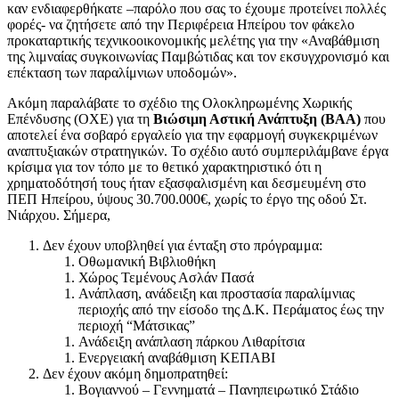
καν ενδιαφερθήκατε –παρόλο που σας το έχουμε προτείνει πολλές
φορές- να ζητήσετε από την Περιφέρεια Ηπείρου τον φάκελο
προκαταρτικής τεχνικοοικονομικής μελέτης για την «Αναβάθμιση
της λιμναίας συγκοινωνίας Παμβώτιδας και τον εκσυγχρονισμό και
επέκταση των παραλίμνιων υποδομών».
Ακόμη παραλάβατε το σχέδιο της Ολοκληρωμένης Χωρικής
Επένδυσης (ΟΧΕ) για τη
Βιώσιμη Αστική Ανάπτυξη (ΒΑΑ)
που
αποτελεί ένα σοβαρό εργαλείο για την εφαρμογή συγκεκριμένων
αναπτυξιακών στρατηγικών. Το σχέδιο αυτό συμπεριλάμβανε έργα
κρίσιμα για τον τόπο με το θετικό χαρακτηριστικό ότι η
χρηματοδότησή τους ήταν εξασφαλισμένη και δεσμευμένη στο
ΠΕΠ Ηπείρου, ύψους 30.700.000€, χωρίς το έργο της οδού Στ.
Νιάρχου. Σήμερα,
Δεν έχουν υποβληθεί για ένταξη στο πρόγραμμα:
Οθωμανική Βιβλιοθήκη
Χώρος Τεμένους Ασλάν Πασά
Ανάπλαση, ανάδειξη και προστασία παραλίμνιας
περιοχής από την είσοδο της Δ.Κ. Περάματος έως την
περιοχή “Μάτσικας”
Ανάδειξη ανάπλαση πάρκου Λιθαρίτσια
Ενεργειακή αναβάθμιση ΚΕΠΑΒΙ
Δεν έχουν ακόμη δημοπρατηθεί:
Βογιαννού – Γεννηματά – Πανηπειρωτικό Στάδιο