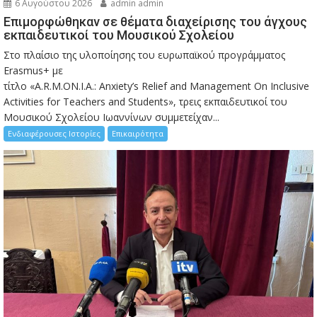
6 Αυγούστου 2026
admin admin
Eπιμορφώθηκαν σε θέματα διαχείρισης του άγχους
εκπαιδευτικοί του Μουσικού Σχολείου
Στο πλαίσιο της υλοποίησης του ευρωπαϊκού προγράμματος
Erasmus+ με
τίτλο «A.R.M.ON.I.A.: Anxiety’s Relief and Management On Inclusive
Activities for Teachers and Students», τρεις εκπαιδευτικοί του
Μουσικού Σχολείου Ιωαννίνων συμμετείχαν...
Ενδιαφέρουσες Ιστορίες
Επικαιρότητα