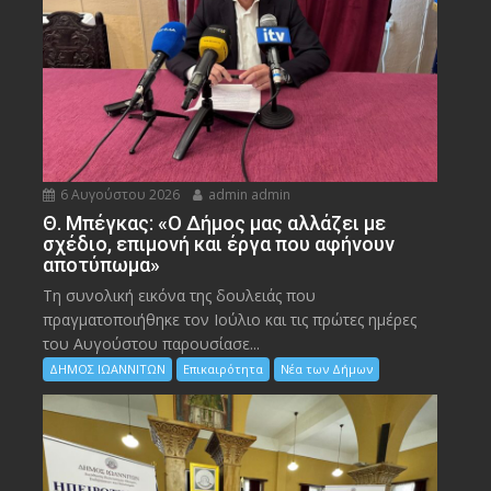
6 Αυγούστου 2026
admin admin
Θ. Μπέγκας: «Ο Δήμος μας αλλάζει με
σχέδιο, επιμονή και έργα που αφήνουν
αποτύπωμα»
Τη συνολική εικόνα της δουλειάς που
πραγματοποιήθηκε τον Ιούλιο και τις πρώτες ημέρες
του Αυγούστου παρουσίασε...
ΔΗΜΟΣ ΙΩΑΝΝΙΤΩΝ
Επικαιρότητα
Νέα των Δήμων