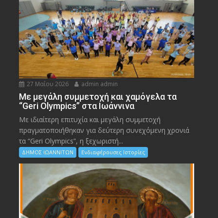
27 Μαΐου 2026
admin admin
Με μεγάλη συμμετοχή και χαμόγελα τα
“Geri Olympics” στα Ιωάννινα
Με ιδιαίτερη επιτυχία και μεγάλη συμμετοχή
πραγματοποιήθηκαν για δεύτερη συνεχόμενη χρονιά
τα “Geri Olympics”, η ξεχωριστή...
ΔΗΜΟΣ ΙΩΑΝΝΙΤΩΝ
Ενδιαφέρουσες Ιστορίες