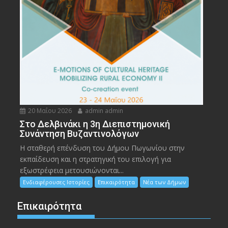
20 Μαΐου 2026
admin admin
Στο Δελβινάκι η 3η Διεπιστημονική
Συνάντηση Βυζαντινολόγων
Η σταθερή επένδυση του Δήμου Πωγωνίου στην
εκπαίδευση και η στρατηγική του επιλογή για
εξωστρέφεια μετουσιώνονται...
Ενδιαφέρουσες Ιστορίες
Επικαιρότητα
Νέα των Δήμων
Επικαιρότητα