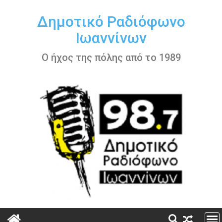
Περάστε
στο
Δημοτικό Ραδιόφωνο
περιεχόμενο
Ιωαννίνων
Ο ήχος της πόλης από το 1989