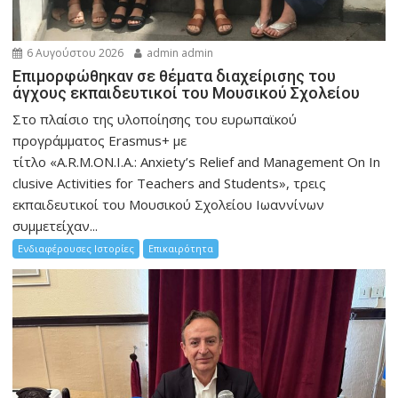
6 Αυγούστου 2026
admin admin
Eπιμορφώθηκαν σε θέματα διαχείρισης του
άγχους εκπαιδευτικοί του Μουσικού Σχολείου
Στο πλαίσιο της υλοποίησης του ευρωπαϊκού
προγράμματος Erasmus+ με
τίτλο «A.R.M.ON.I.A.: Anxiety’s Relief and Management On In
clusive Activities for Teachers and Students», τρεις
εκπαιδευτικοί του Μουσικού Σχολείου Ιωαννίνων
συμμετείχαν...
Ενδιαφέρουσες Ιστορίες
Επικαιρότητα