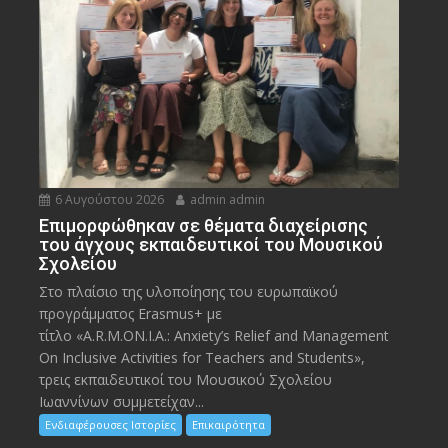
6 Αυγούστου 2026
admin admin
Eπιμορφώθηκαν σε θέματα διαχείρισης
του άγχους εκπαιδευτικοί του Μουσικού
Σχολείου
Στο πλαίσιο της υλοποίησης του ευρωπαϊκού
προγράμματος Erasmus+ με
τίτλο «A.R.M.ON.I.A.: Anxiety’s Relief and Management
On Inclusive Activities for Teachers and Students»,
τρεις εκπαιδευτικοί του Μουσικού Σχολείου
Ιωαννίνων συμμετείχαν...
Ενδιαφέρουσες Ιστορίες
Επικαιρότητα