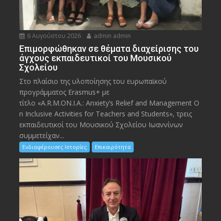
6 Αυγούστου 2026
admin admin
Eπιμορφώθηκαν σε θέματα διαχείρισης του
άγχους εκπαιδευτικοί του Μουσικού
Σχολείου
Στο πλαίσιο της υλοποίησης του ευρωπαϊκού
προγράμματος Erasmus+ με
τίτλο «A.R.M.ON.I.A.: Anxiety’s Relief and Management O
n Inclusive Activities for Teachers and Students», τρεις
εκπαιδευτικοί του Μουσικού Σχολείου Ιωαννίνων
συμμετείχαν...
Ενδιαφέρουσες Ιστορίες
Επικαιρότητα