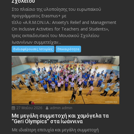
Σχολείου
Στο πλαίσιο της υλοποίησης του ευρωπαϊκού
προγράμματος Erasmus+ με
τίτλο «A.R.M.ON.I.A.: Anxiety’s Relief and Management
On Inclusive Activities for Teachers and Students»,
τρεις εκπαιδευτικοί του Μουσικού Σχολείου
Ιωαννίνων συμμετείχαν...
Ενδιαφέρουσες Ιστορίες
Επικαιρότητα
27 Μαΐου 2026
admin admin
Με μεγάλη συμμετοχή και χαμόγελα τα
“Geri Olympics” στα Ιωάννινα
Με ιδιαίτερη επιτυχία και μεγάλη συμμετοχή