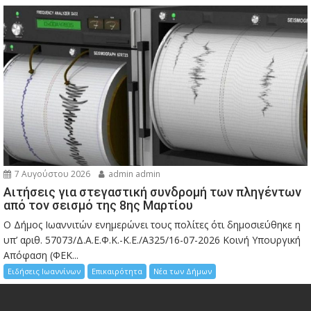
7 Αυγούστου 2026
admin admin
Αιτήσεις για στεγαστική συνδρομή των πληγέντων
από τον σεισμό της 8ης Μαρτίου
Ο Δήμος Ιωαννιτών ενημερώνει τους πολίτες ότι δημοσιεύθηκε η
υπ’ αριθ. 57073/Δ.Α.Ε.Φ.Κ.-Κ.Ε./Α325/16-07-2026 Κοινή Υπουργική
Απόφαση (ΦΕΚ...
Ειδήσεις Ιωαννίνων
Επικαιρότητα
Νέα των Δήμων