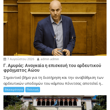
7 Αυγούστου 2026
admin admin
Γ. Αμυράς: Αναγκαία η επισκευή του αρδευτικού
φράγματος Αώου
Σημαντικό βήμα για τη διατήρηση και την αναβάθμιση των
αρδευτικών υποδομών του κάμπου Κόνιτσας αποτελεί η...
Επικαιρότητα
Πολιτική