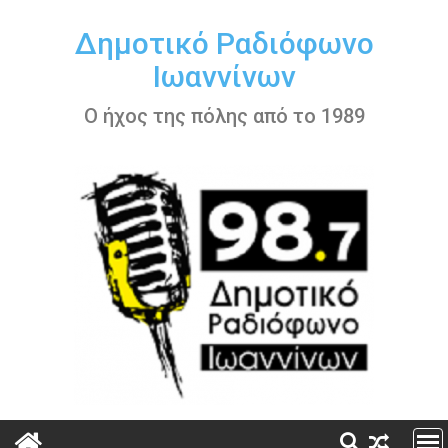
Περάστε
στο
Δημοτικό Ραδιόφωνο
περιεχόμενο
Ιωαννίνων
Ο ήχος της πόλης από το 1989