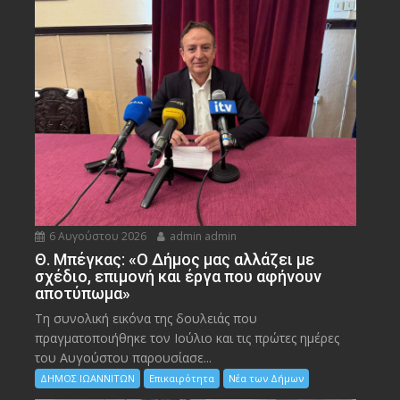
6 Αυγούστου 2026
admin admin
Θ. Μπέγκας: «Ο Δήμος μας αλλάζει με
σχέδιο, επιμονή και έργα που αφήνουν
αποτύπωμα»
Τη συνολική εικόνα της δουλειάς που
πραγματοποιήθηκε τον Ιούλιο και τις πρώτες ημέρες
του Αυγούστου παρουσίασε...
ΔΗΜΟΣ ΙΩΑΝΝΙΤΩΝ
Επικαιρότητα
Νέα των Δήμων