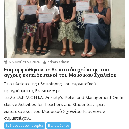
6 Αυγούστου 2026
admin admin
Eπιμορφώθηκαν σε θέματα διαχείρισης του
άγχους εκπαιδευτικοί του Μουσικού Σχολείου
Στο πλαίσιο της υλοποίησης του ευρωπαϊκού
προγράμματος Erasmus+ με
τίτλο «A.R.M.ON.I.A.: Anxiety’s Relief and Management On In
clusive Activities for Teachers and Students», τρεις
εκπαιδευτικοί του Μουσικού Σχολείου Ιωαννίνων
συμμετείχαν...
Ενδιαφέρουσες Ιστορίες
Επικαιρότητα