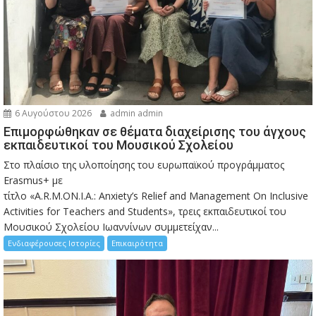
6 Αυγούστου 2026
admin admin
Eπιμορφώθηκαν σε θέματα διαχείρισης του άγχους
εκπαιδευτικοί του Μουσικού Σχολείου
Στο πλαίσιο της υλοποίησης του ευρωπαϊκού προγράμματος
Erasmus+ με
τίτλο «A.R.M.ON.I.A.: Anxiety’s Relief and Management On Inclusive
Activities for Teachers and Students», τρεις εκπαιδευτικοί του
Μουσικού Σχολείου Ιωαννίνων συμμετείχαν...
Ενδιαφέρουσες Ιστορίες
Επικαιρότητα