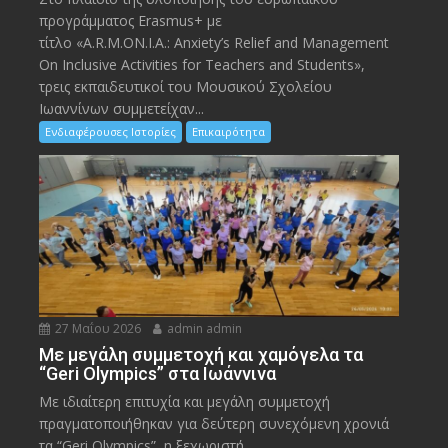
προγράμματος Erasmus+ με
τίτλο «A.R.M.ON.I.A.: Anxiety’s Relief and Management
On Inclusive Activities for Teachers and Students»,
τρεις εκπαιδευτικοί του Μουσικού Σχολείου
Ιωαννίνων συμμετείχαν...
Ενδιαφέρουσες Ιστορίες
Επικαιρότητα
27 Μαΐου 2026
admin admin
Με μεγάλη συμμετοχή και χαμόγελα τα
“Geri Olympics” στα Ιωάννινα
Με ιδιαίτερη επιτυχία και μεγάλη συμμετοχή
πραγματοποιήθηκαν για δεύτερη συνεχόμενη χρονιά
τα “Geri Olympics”, η ξεχωριστή...