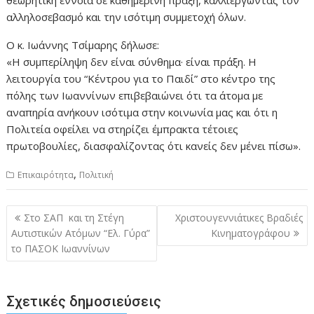
αλληλοσεβασμό και την ισότιμη συμμετοχή όλων.
Ο κ. Ιωάννης Τσίμαρης δήλωσε:
«Η συμπερίληψη δεν είναι σύνθημα· είναι πράξη. Η
λειτουργία του “Κέντρου για το Παιδί” στο κέντρο της
πόλης των Ιωαννίνων επιβεβαιώνει ότι τα άτομα με
αναπηρία ανήκουν ισότιμα στην κοινωνία μας και ότι η
Πολιτεία οφείλει να στηρίζει έμπρακτα τέτοιες
πρωτοβουλίες, διασφαλίζοντας ότι κανείς δεν μένει πίσω».
,
Επικαιρότητα
Πολιτική
Πλοήγηση
Στο ΣΑΠ και τη Στέγη
Χριστουγεννιάτικες Βραδιές
άρθρων
Αυτιστικών Ατόμων “Ελ. Γύρα”
Κινηματογράφου
το ΠΑΣΟΚ Ιωαννίνων
Σχετικές δημοσιεύσεις