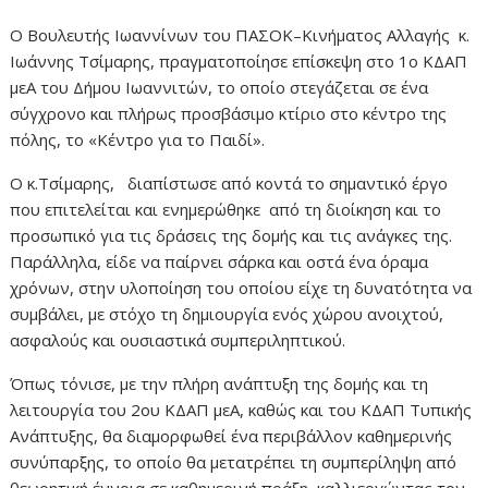
Ο Βουλευτής Ιωαννίνων του ΠΑΣΟΚ–Κινήματος Αλλαγής κ.
Ιωάννης Τσίμαρης, πραγματοποίησε επίσκεψη στο 1ο ΚΔΑΠ
μεΑ του Δήμου Ιωαννιτών, το οποίο στεγάζεται σε ένα
σύγχρονο και πλήρως προσβάσιμο κτίριο στο κέντρο της
πόλης, το «Κέντρο για το Παιδί».
Ο κ.Τσίμαρης, διαπίστωσε από κοντά το σημαντικό έργο
που επιτελείται και ενημερώθηκε από τη διοίκηση και το
προσωπικό για τις δράσεις της δομής και τις ανάγκες της.
Παράλληλα, είδε να παίρνει σάρκα και οστά ένα όραμα
χρόνων, στην υλοποίηση του οποίου είχε τη δυνατότητα να
συμβάλει, με στόχο τη δημιουργία ενός χώρου ανοιχτού,
ασφαλούς και ουσιαστικά συμπεριληπτικού.
Όπως τόνισε, με την πλήρη ανάπτυξη της δομής και τη
λειτουργία του 2ου ΚΔΑΠ μεΑ, καθώς και του ΚΔΑΠ Τυπικής
Ανάπτυξης, θα διαμορφωθεί ένα περιβάλλον καθημερινής
συνύπαρξης, το οποίο θα μετατρέπει τη συμπερίληψη από
θεωρητική έννοια σε καθημερινή πράξη, καλλιεργώντας τον