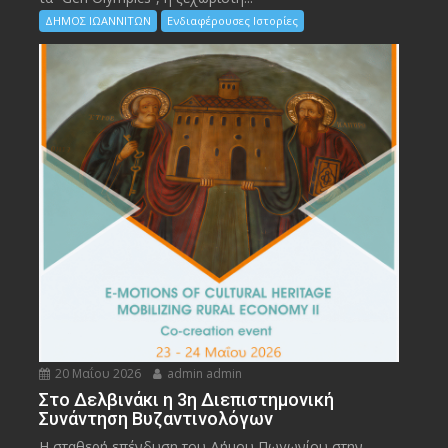
ΔΗΜΟΣ ΙΩΑΝΝΙΤΩΝ
Ενδιαφέρουσες Ιστορίες
20 Μαΐου 2026
admin admin
Στο Δελβινάκι η 3η Διεπιστημονική
Συνάντηση Βυζαντινολόγων
Η σταθερή επένδυση του Δήμου Πωγωνίου στην