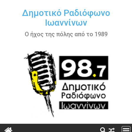
Περάστε
στο
Δημοτικό Ραδιόφωνο
περιεχόμενο
Ιωαννίνων
Ο ήχος της πόλης από το 1989