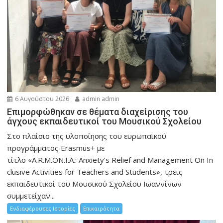
6 Αυγούστου 2026
admin admin
Eπιμορφώθηκαν σε θέματα διαχείρισης του
άγχους εκπαιδευτικοί του Μουσικού Σχολείου
Στο πλαίσιο της υλοποίησης του ευρωπαϊκού
προγράμματος Erasmus+ με
τίτλο «A.R.M.ON.I.A.: Anxiety’s Relief and Management On In
clusive Activities for Teachers and Students», τρεις
εκπαιδευτικοί του Μουσικού Σχολείου Ιωαννίνων
συμμετείχαν...
Ενδιαφέρουσες Ιστορίες
Επικαιρότητα