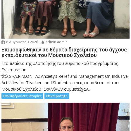
6 Αυγούστου 2026
admin admin
Eπιμορφώθηκαν σε θέματα διαχείρισης του άγχους
εκπαιδευτικοί του Μουσικού Σχολείου
Στο πλαίσιο της υλοποίησης του ευρωπαϊκού προγράμματος
Erasmus+ με
τίτλο «A.R.M.ON.I.A.: Anxiety’s Relief and Management On Inclusive
Activities for Teachers and Students», τρεις εκπαιδευτικοί του
Μουσικού Σχολείου Ιωαννίνων συμμετείχαν...
Ενδιαφέρουσες Ιστορίες
Επικαιρότητα