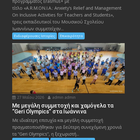
προγράμματος Erasmus+ με
τίτλο «A.R.M.ON.I.A.: Anxiety’s Relief and Management
On Inclusive Activities for Teachers and Students»,
τρεις εκπαιδευτικοί του Μουσικού Σχολείου
Ιωαννίνων συμμετείχαν...
Ενδιαφέρουσες Ιστορίες
Επικαιρότητα
27 Μαΐου 2026
admin admin
Με μεγάλη συμμετοχή και χαμόγελα τα
“Geri Olympics” στα Ιωάννινα
Με ιδιαίτερη επιτυχία και μεγάλη συμμετοχή
πραγματοποιήθηκαν για δεύτερη συνεχόμενη χρονιά
τα “Geri Olympics”, η ξεχωριστή...