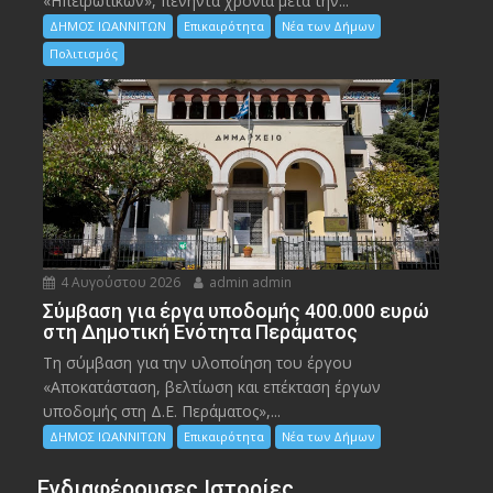
«Ηπειρωτικών», πενήντα χρόνια μετά την...
ΔΗΜΟΣ ΙΩΑΝΝΙΤΩΝ
Επικαιρότητα
Νέα των Δήμων
Πολιτισμός
4 Αυγούστου 2026
admin admin
Σύμβαση για έργα υποδομής 400.000 ευρώ
στη Δημοτική Ενότητα Περάματος
Τη σύμβαση για την υλοποίηση του έργου
«Αποκατάσταση, βελτίωση και επέκταση έργων
υποδομής στη Δ.Ε. Περάματος»,...
ΔΗΜΟΣ ΙΩΑΝΝΙΤΩΝ
Επικαιρότητα
Νέα των Δήμων
Ενδιαφέρουσες Ιστορίες