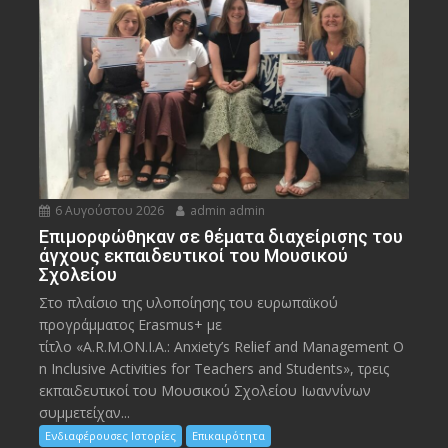
6 Αυγούστου 2026
admin admin
Eπιμορφώθηκαν σε θέματα διαχείρισης του
άγχους εκπαιδευτικοί του Μουσικού
Σχολείου
Στο πλαίσιο της υλοποίησης του ευρωπαϊκού
προγράμματος Erasmus+ με
τίτλο «A.R.M.ON.I.A.: Anxiety’s Relief and Management O
n Inclusive Activities for Teachers and Students», τρεις
εκπαιδευτικοί του Μουσικού Σχολείου Ιωαννίνων
συμμετείχαν...
Ενδιαφέρουσες Ιστορίες
Επικαιρότητα