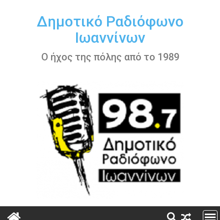
Περάστε
στο
Δημοτικό Ραδιόφωνο
περιεχόμενο
Ιωαννίνων
Ο ήχος της πόλης από το 1989