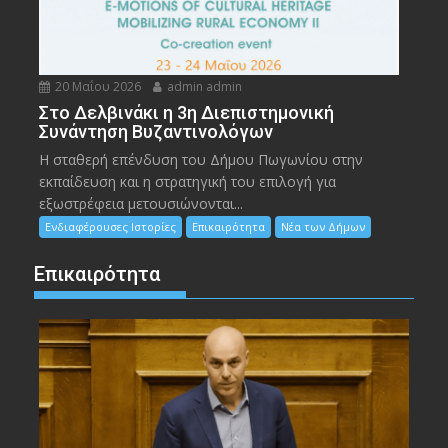
20 Μαΐου 2026
admin admin
Στο Δελβινάκι η 3η Διεπιστημονική
Συνάντηση Βυζαντινολόγων
Η σταθερή επένδυση του Δήμου Πωγωνίου στην
εκπαίδευση και η στρατηγική του επιλογή για
εξωστρέφεια μετουσιώνονται...
Ενδιαφέρουσες Ιστορίες
Επικαιρότητα
Νέα των Δήμων
Επικαιρότητα