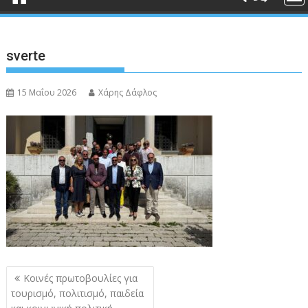
sverte
15 Μαΐου 2026
Χάρης Δάφλος
Πλοήγηση
Kοινές πρωτοβουλίες για
άρθρων
τουρισμό, πολιτισμό, παιδεία