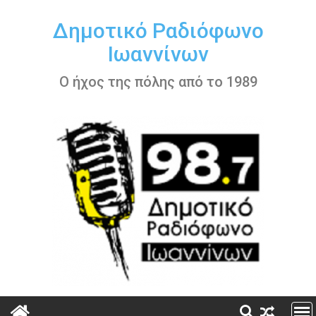
Περάστε
στο
Δημοτικό Ραδιόφωνο
περιεχόμενο
Ιωαννίνων
Ο ήχος της πόλης από το 1989