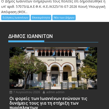
Ο Δήμος Ιωαννιτών ενημερώνει τους πολίτες ότι δημοσιεύθηκε η
υπ’ αριθ. 57073/Δ.Α.Ε.Φ.Κ.-Κ.Ε./Α325/16-07-2026 Κοινή Υπουργική
Απόφαση (ΦΕΚ...
Ειδήσεις Ιωαννίνων
Επικαιρότητα
Νέα των Δήμων
ΔΗΜΟΣ ΙΩΑΝΝΙΤΩΝ
7 Αυγούστου 2026
admin admin
Οι φορείς των Ιωαννίνων ενώνουν τις
δυνάμεις τους για τη στήριξη των
πυρόπληκτων