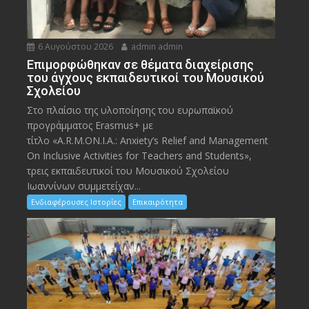
6 Αυγούστου 2026
admin admin
Eπιμορφώθηκαν σε θέματα διαχείρισης
του άγχους εκπαιδευτικοί του Μουσικού
Σχολείου
Στο πλαίσιο της υλοποίησης του ευρωπαϊκού
προγράμματος Erasmus+ με
τίτλο «A.R.M.ON.I.A.: Anxiety’s Relief and Management
On Inclusive Activities for Teachers and Students»,
τρεις εκπαιδευτικοί του Μουσικού Σχολείου
Ιωαννίνων συμμετείχαν...
Ενδιαφέρουσες Ιστορίες
Επικαιρότητα