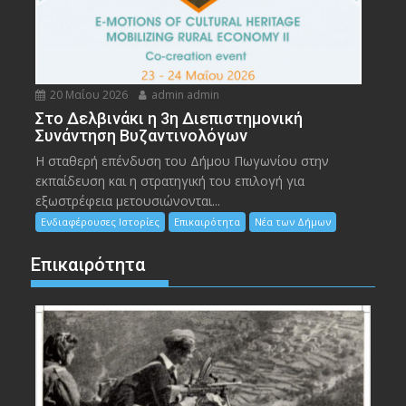
20 Μαΐου 2026
admin admin
Στο Δελβινάκι η 3η Διεπιστημονική
Συνάντηση Βυζαντινολόγων
Η σταθερή επένδυση του Δήμου Πωγωνίου στην
εκπαίδευση και η στρατηγική του επιλογή για
εξωστρέφεια μετουσιώνονται...
Ενδιαφέρουσες Ιστορίες
Επικαιρότητα
Νέα των Δήμων
Επικαιρότητα