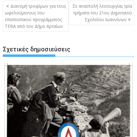
Πλοήγηση
Διανομή τροφίμων για τους
Σε αναστολή λειτουργίας τρία
άρθρων
ωφελούμενους του
τμήματα του 21ου Δημοτικού
επισιτιστικού προγράμματος
Σχολείου Ιωαννίνων
ΤΕΒΑ από τον Δήμο Αρταίων
Σχετικές δημοσιεύσεις