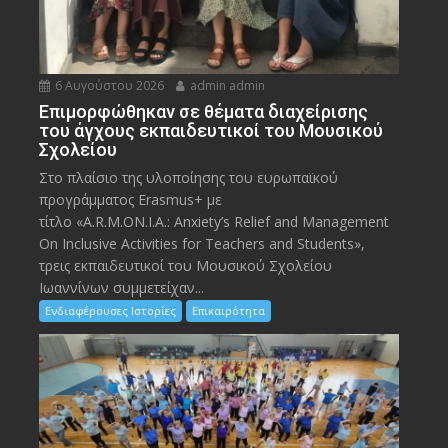
6 Αυγούστου 2026
admin admin
Eπιμορφώθηκαν σε θέματα διαχείρισης
του άγχους εκπαιδευτικοί του Μουσικού
Σχολείου
Στο πλαίσιο της υλοποίησης του ευρωπαϊκού
προγράμματος Erasmus+ με
τίτλο «A.R.M.ON.I.A.: Anxiety’s Relief and Management
On Inclusive Activities for Teachers and Students»,
τρεις εκπαιδευτικοί του Μουσικού Σχολείου
Ιωαννίνων συμμετείχαν...
Ενδιαφέρουσες Ιστορίες
Επικαιρότητα