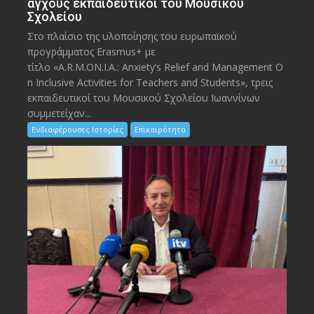
άγχους εκπαιδευτικοί του Μουσικού
Σχολείου
Στο πλαίσιο της υλοποίησης του ευρωπαϊκού
προγράμματος Erasmus+ με
τίτλο «A.R.M.ON.I.A.: Anxiety’s Relief and Management O
n Inclusive Activities for Teachers and Students», τρεις
εκπαιδευτικοί του Μουσικού Σχολείου Ιωαννίνων
συμμετείχαν...
Ενδιαφέρουσες Ιστορίες
Επικαιρότητα