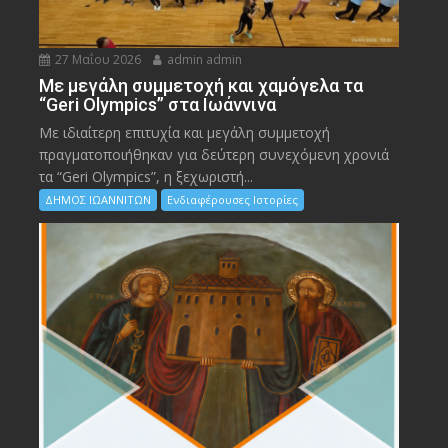
27 Μαΐου 2026
admin admin
Με μεγάλη συμμετοχή και χαμόγελα τα
“Geri Olympics” στα Ιωάννινα
Με ιδιαίτερη επιτυχία και μεγάλη συμμετοχή
πραγματοποιήθηκαν για δεύτερη συνεχόμενη χρονιά
τα “Geri Olympics”, η ξεχωριστή...
ΔΗΜΟΣ ΙΩΑΝΝΙΤΩΝ
Ενδιαφέρουσες Ιστορίες