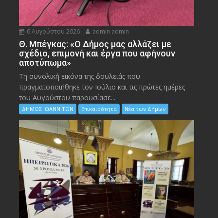
6 Αυγούστου 2026
admin admin
Θ. Μπέγκας: «Ο Δήμος μας αλλάζει με
σχέδιο, επιμονή και έργα που αφήνουν
αποτύπωμα»
Τη συνολική εικόνα της δουλειάς που
πραγματοποιήθηκε τον Ιούλιο και τις πρώτες ημέρες
του Αυγούστου παρουσίασε...
ΔΗΜΟΣ ΙΩΑΝΝΙΤΩΝ
Επικαιρότητα
Νέα των Δήμων