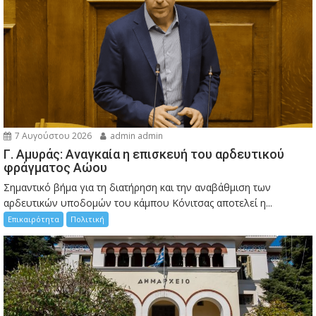
7 Αυγούστου 2026
admin admin
Γ. Αμυράς: Αναγκαία η επισκευή του αρδευτικού
φράγματος Αώου
Σημαντικό βήμα για τη διατήρηση και την αναβάθμιση των
αρδευτικών υποδομών του κάμπου Κόνιτσας αποτελεί η...
Επικαιρότητα
Πολιτική