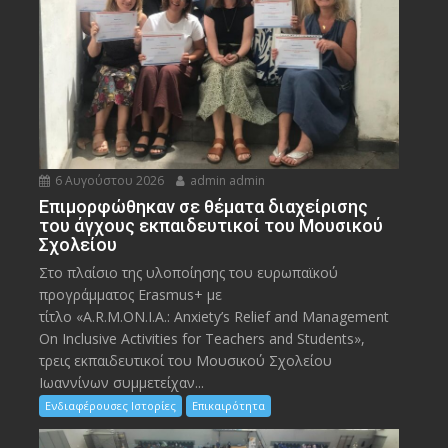
6 Αυγούστου 2026
admin admin
Eπιμορφώθηκαν σε θέματα διαχείρισης
του άγχους εκπαιδευτικοί του Μουσικού
Σχολείου
Στο πλαίσιο της υλοποίησης του ευρωπαϊκού
προγράμματος Erasmus+ με
τίτλο «A.R.M.ON.I.A.: Anxiety’s Relief and Management
On Inclusive Activities for Teachers and Students»,
τρεις εκπαιδευτικοί του Μουσικού Σχολείου
Ιωαννίνων συμμετείχαν...
Ενδιαφέρουσες Ιστορίες
Επικαιρότητα