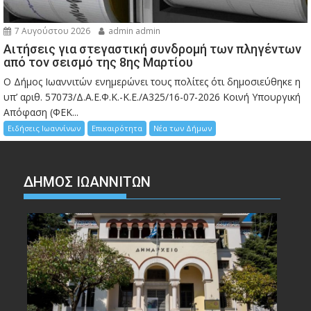
7 Αυγούστου 2026
admin admin
Αιτήσεις για στεγαστική συνδρομή των πληγέντων
από τον σεισμό της 8ης Μαρτίου
Ο Δήμος Ιωαννιτών ενημερώνει τους πολίτες ότι δημοσιεύθηκε η
υπ’ αριθ. 57073/Δ.Α.Ε.Φ.Κ.-Κ.Ε./Α325/16-07-2026 Κοινή Υπουργική
Απόφαση (ΦΕΚ...
Ειδήσεις Ιωαννίνων
Επικαιρότητα
Νέα των Δήμων
ΔΗΜΟΣ ΙΩΑΝΝΙΤΩΝ