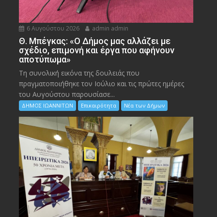
6 Αυγούστου 2026
admin admin
Θ. Μπέγκας: «Ο Δήμος μας αλλάζει με
σχέδιο, επιμονή και έργα που αφήνουν
αποτύπωμα»
Τη συνολική εικόνα της δουλειάς που
πραγματοποιήθηκε τον Ιούλιο και τις πρώτες ημέρες
του Αυγούστου παρουσίασε...
ΔΗΜΟΣ ΙΩΑΝΝΙΤΩΝ
Επικαιρότητα
Νέα των Δήμων