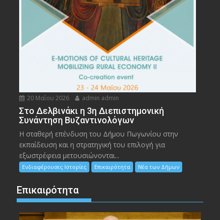
20 Μαΐου 2026
admin admin
Στο Δελβινάκι η 3η Διεπιστημονική
Συνάντηση Βυζαντινολόγων
Η σταθερή επένδυση του Δήμου Πωγωνίου στην
εκπαίδευση και η στρατηγική του επιλογή για
εξωστρέφεια μετουσιώνονται...
Ενδιαφέρουσες Ιστορίες
Επικαιρότητα
Νέα των Δήμων
Επικαιρότητα