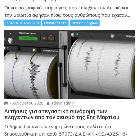
Οι καταστροφικές πυρκαγιές που έπληξαν την Αττική και
την Bοιωτία άφησαν πίσω τους ανθρώπους που έχασαν...
ΔΗΜΟΣ ΙΩΑΝΝΙΤΩΝ
Επικαιρότητα
Νέα των Δήμων
7 Αυγούστου 2026
admin admin
Αιτήσεις για στεγαστική συνδρομή των
πληγέντων από τον σεισμό της 8ης Μαρτίου
Ο Δήμος Ιωαννιτών ενημερώνει τους πολίτες ότι
δημοσιεύθηκε η υπ’ αριθ. 57073/Δ.Α.Ε.Φ.Κ.-Κ.Ε./Α325/16-