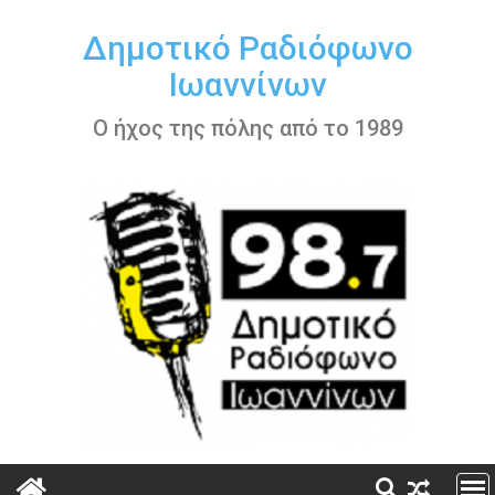
Περάστε
στο
Δημοτικό Ραδιόφωνο
περιεχόμενο
Ιωαννίνων
Ο ήχος της πόλης από το 1989