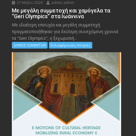
27 Μαΐου 2026
admin admin
Με μεγάλη συμμετοχή και χαμόγελα τα
“Geri Olympics” στα Ιωάννινα
Με ιδιαίτερη επιτυχία και μεγάλη συμμετοχή
πραγματοποιήθηκαν για δεύτερη συνεχόμενη χρονιά
τα “Geri Olympics”, η ξεχωριστή...
ΔΗΜΟΣ ΙΩΑΝΝΙΤΩΝ
Ενδιαφέρουσες Ιστορίες