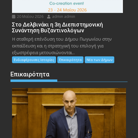
20 Μαΐου 2026
admin admin
Στο Δελβινάκι η 3η Διεπιστημονική
Συνάντηση Βυζαντινολόγων
Η σταθερή επένδυση του Δήμου Πωγωνίου στην
εκπαίδευση και η στρατηγική του επιλογή για
εξωστρέφεια μετουσιώνονται...
Ενδιαφέρουσες Ιστορίες
Επικαιρότητα
Νέα των Δήμων
Επικαιρότητα