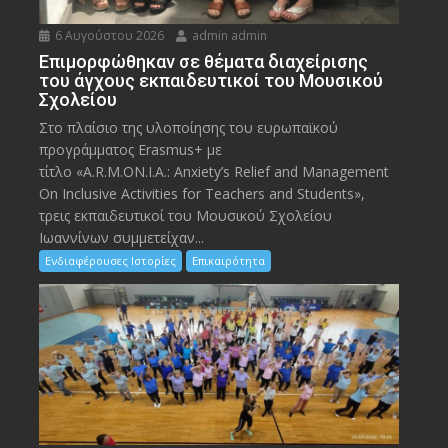
6 Αυγούστου 2026
admin admin
Eπιμορφώθηκαν σε θέματα διαχείρισης
του άγχους εκπαιδευτικοί του Μουσικού
Σχολείου
Στο πλαίσιο της υλοποίησης του ευρωπαϊκού
προγράμματος Erasmus+ με
τίτλο «A.R.M.ON.I.A.: Anxiety’s Relief and Management
On Inclusive Activities for Teachers and Students»,
τρεις εκπαιδευτικοί του Μουσικού Σχολείου
Ιωαννίνων συμμετείχαν...
Ενδιαφέρουσες Ιστορίες
Επικαιρότητα