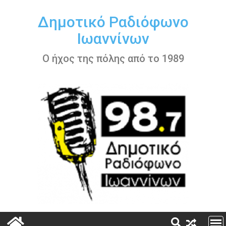
Περάστε
στο
Δημοτικό Ραδιόφωνο
περιεχόμενο
Ιωαννίνων
Ο ήχος της πόλης από το 1989