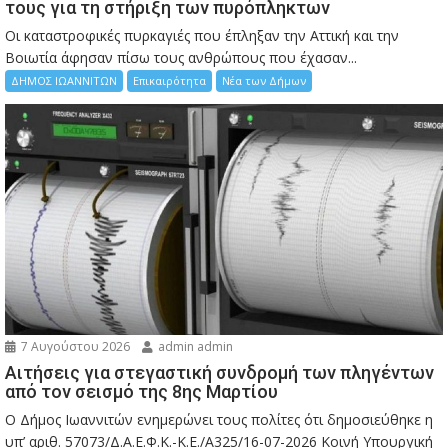
τους για τη στήριξη των πυρόπληκτων
Οι καταστροφικές πυρκαγιές που έπληξαν την Αττική και την
Bοιωτία άφησαν πίσω τους ανθρώπους που έχασαν...
ΔΗΜΟΣ ΙΩΑΝΝΙΤΩΝ
Επικαιρότητα
Νέα των Δήμων
7 Αυγούστου 2026
admin admin
Αιτήσεις για στεγαστική συνδρομή των πληγέντων
από τον σεισμό της 8ης Μαρτίου
Ο Δήμος Ιωαννιτών ενημερώνει τους πολίτες ότι δημοσιεύθηκε η
υπ’ αριθ. 57073/Δ.Α.Ε.Φ.Κ.-Κ.Ε./Α325/16-07-2026 Κοινή Υπουργική