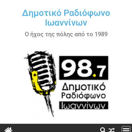
Περάστε
στο
Δημοτικό Ραδιόφωνο
περιεχόμενο
Ιωαννίνων
Ο ήχος της πόλης από το 1989