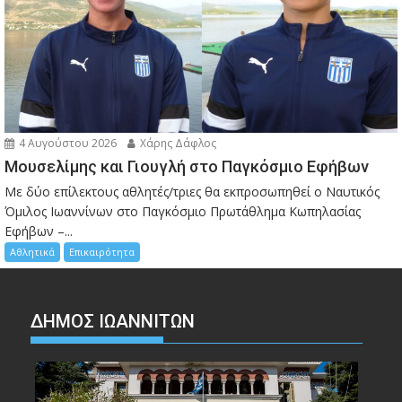
4 Αυγούστου 2026
Χάρης Δάφλος
Μουσελίμης και Γιουγλή στο Παγκόσμιο Εφήβων
Mε δύο επίλεκτους αθλητές/τριες θα εκπροσωπηθεί ο Ναυτικός
Όμιλος Ιωαννίνων στο Παγκόσμιο Πρωτάθλημα Κωπηλασίας
Εφήβων –...
Αθλητικά
Επικαιρότητα
ΔΗΜΟΣ ΙΩΑΝΝΙΤΩΝ