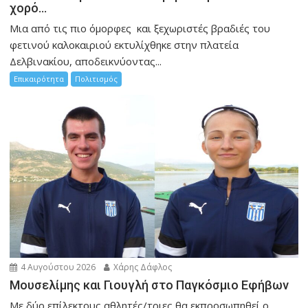
χορό…
Μια από τις πιο όμορφες και ξεχωριστές βραδιές του
φετινού καλοκαιριού εκτυλίχθηκε στην πλατεία
Δελβινακίου, αποδεικνύοντας...
Επικαιρότητα
Πολιτισμός
4 Αυγούστου 2026
Χάρης Δάφλος
Μουσελίμης και Γιουγλή στο Παγκόσμιο Εφήβων
Mε δύο επίλεκτους αθλητές/τριες θα εκπροσωπηθεί ο