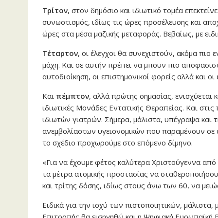
Τρίτον
, στον δημόσιο και ιδιωτικό τομέα επεκτεί
συνωστισμός, ιδίως τις ώρες προσέλευσης και απο
ώρες στα μέσα μαζικής μεταφοράς. Βεβαίως, με ειδι
Τέταρτον
, οι έλεγχοι θα συνεχιστούν, ακόμα πιο ε
μάχη. Και σε αυτήν πρέπει να μπουν πιο αποφασιστ
αυτοδιοίκηση, οι επιστημονικοί φορείς αλλά και οι
Και
πέμπτον
, αλλά πρώτης σημασίας, ενισχύεται κ
ιδιωτικές Μονάδες Εντατικής Θεραπείας. Και στις 
ιδιωτών γιατρών. Σήμερα, μάλιστα, υπέγραψα και τ
ανεμβολίαστων υγειονομικών που παραμένουν σε 
το σχέδιο προχωρούμε στο επόμενο δίμηνο.
«Για να έχουμε φέτος καλύτερα Χριστούγεννα από πέ
τα μέτρα ατομικής προστασίας να σταθεροποιήσουν
και τρίτης δόσης, ιδίως στους άνω των 60, να μειώ
Ειδικά για την ισχύ των πιστοποιητικών, μάλιστα,
Επιτροπής θα εισηγηθώ και η Ψηφιακή Ευρωπαϊκή Β