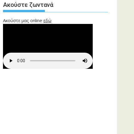
Ακούστε ζωντανά
Ακούστε μας online
εδώ