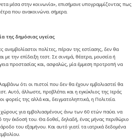
νετα μέσα στην κοινωνία», επισήμανε υπογραμμίζοντας πως
μέτρα που ανακοινώνει σήμερα.
α της δημόσιας υγείας
ες ανεμβολίαστοι πολίτες, πέραν της εστίασης, δεν θα
αι με την επίδειξη τεστ. Σε σινεμά, θέατρα, μουσεία ή
ργεια προστασίας και, ασφαλώς, μία έμμεση προτροπή να
λαμβάνω ότι οι πιστοί που δεν θα έχουν εμβολιαστεί θα
τ. Αυτό, άλλωστε, προβλέπει και η εγκύκλιος της Ιεράς
 φορείς της αλλά και, δειγματοληπτικά, η Πολιτεία.
ς χώρους για εμβολιασμένους άνω των 60 ετών παύει να
 την έκδοσή του. Θα δοθεί, δηλαδή, ένας μήνας περιθώριο
πάροδο του εξαμήνου. Και αυτό γιατί τα ιατρικά δεδομένα
εμβολίου.