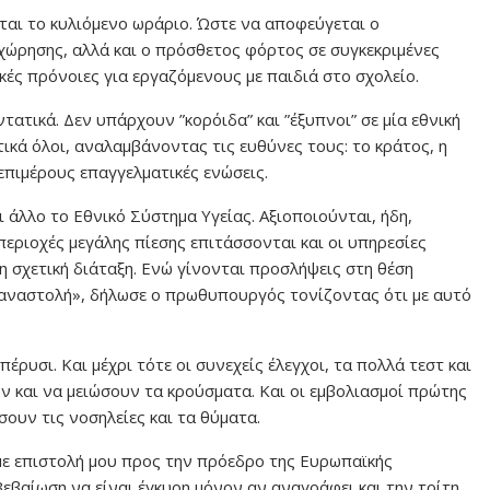
νεται το κυλιόμενο ωράριο. Ώστε να αποφεύγεται ο
χώρησης, αλλά και ο πρόσθετος φόρτος σε συγκεκριμένες
κές πρόνοιες για εργαζόμενους με παιδιά στο σχολείο.
ντατικά. Δεν υπάρχουν ”κορόιδα” και ”έξυπνοι” σε μία εθνική
ικά όλοι, αναλαμβάνοντας τις ευθύνες τους: το κράτος, η
 επιμέρους επαγγελματικές ενώσεις.
ι άλλο το Εθνικό Σύστημα Υγείας. Αξιοποιούνται, ήδη,
περιοχές μεγάλης πίεσης επιτάσσονται και οι υπηρεσίες
η σχετική διάταξη. Ενώ γίνονται προσλήψεις στη θέση
αναστολή», δήλωσε ο πρωθυπουργός τονίζοντας ότι με αυτό
ρυσι. Και μέχρι τότε οι συνεχείς έλεγχοι, τα πολλά τεστ και
 και να μειώσουν τα κρούσματα. Και οι εμβολιασμοί πρώτης
σουν τις νοσηλείες και τα θύματα.
 με επιστολή μου προς την πρόεδρο της Ευρωπαϊκής
εβαίωση να είναι έγκυρη μόνον αν αναγράφει και την τρίτη