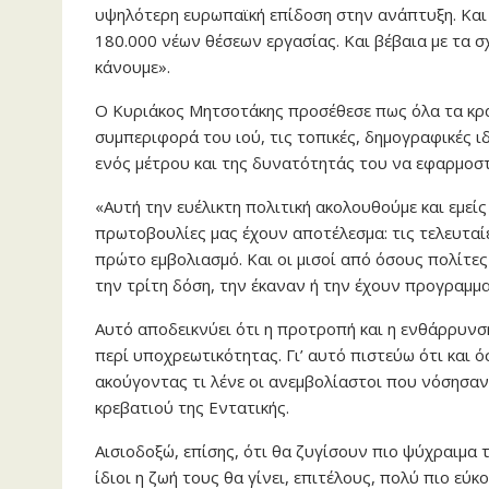
υψηλότερη ευρωπαϊκή επίδοση στην ανάπτυξη. Και 
180.000 νέων θέσεων εργασίας. Και βέβαια με τα σ
κάνουμε».
Ο Κυριάκος Μητσοτάκης προσέθεσε πως όλα τα κρ
συμπεριφορά του ιού, τις τοπικές, δημογραφικές ι
ενός μέτρου και της δυνατότητάς του να εφαρμοστ
«Αυτή την ευέλικτη πολιτική ακολουθούμε και εμείς
πρωτοβουλίες μας έχουν αποτέλεσμα: τις τελευταί
πρώτο εμβολιασμό. Και οι μισοί από όσους πολίτες
την τρίτη δόση, την έκαναν ή την έχουν προγραμμα
Αυτό αποδεικνύει ότι η προτροπή και η ενθάρρυν
περί υποχρεωτικότητας. Γι’ αυτό πιστεύω ότι και 
ακούγοντας τι λένε οι ανεμβολίαστοι που νόσησαν
κρεβατιού της Εντατικής.
Αισιοδοξώ, επίσης, ότι θα ζυγίσουν πιο ψύχραιμα 
ίδιοι η ζωή τους θα γίνει, επιτέλους, πολύ πιο εύ