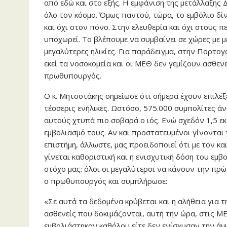
από εδώ και στο εξής. Η εμφάνιση της μετάλλαξης
όλο τον κόσμο. Όμως παντού, τώρα, το εμβόλιο δίν
και όχι στον πόνο. Στην ελευθερία και όχι στους π
υποχωρεί. Το βλέπουμε να συμβαίνει σε χώρες με 
μεγαλύτερες ηλικίες. Για παράδειγμα, στην Πορτο
εκεί τα νοσοκομεία και οι ΜΕΘ δεν γεμίζουν ασθενε
πρωθυπουργός.
Ο κ. Μητσοτάκης σημείωσε ότι σήμερα έχουν επιλέξ
τέσσερις ενήλικες. Ωστόσο, 575.000 συμπολίτες ά
αυτούς χτυπά πιο σοβαρά ο ιός. Ενώ σχεδόν 1,5 ε
εμβολιασμό τους. Αν και προστατευμένοι γίνονται
επιστήμη, άλλωστε, μας προειδοποιεί ότι με τον κ
γίνεται καθοριστική και η ενισχυτική δόση του εμβ
στόχο μας: όλοι οι μεγαλύτεροι να κάνουν την πρώ
ο πρωθυπουργός και συμπλήρωσε:
«Σε αυτά τα δεδομένα κρύβεται και η αλήθεια για 
ασθενείς που δοκιμάζονται, αυτή την ώρα, στις ΜΕ
εμβολιάστηκαν καθόλου είτε δεν ενίσχυσαν την άμ