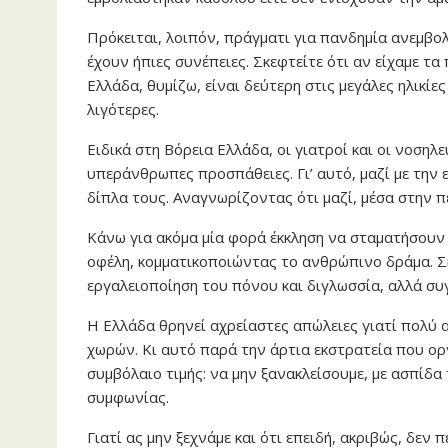
Πρόκειται, λοιπόν, πράγματι για πανδημία ανεμβο
έχουν ήπιες συνέπειες. Σκεφτείτε ότι αν είχαμε τ
Ελλάδα, θυμίζω, είναι δεύτερη στις μεγάλες ηλικί
λιγότερες.
Ειδικά στη Βόρεια Ελλάδα, οι γιατροί και οι νοσηλ
υπεράνθρωπες προσπάθειες. Γι’ αυτό, μαζί με τη
δίπλα τους. Αναγνωρίζοντας ότι μαζί, μέσα στην π
Κάνω για ακόμα μία φορά έκκληση να σταματήσου
οφέλη, κομματικοποιώντας το ανθρώπινο δράμα. Σ
εργαλειοποίηση του πόνου και διγλωσσία, αλλά συγ
Η Ελλάδα θρηνεί αχρείαστες απώλειες γιατί πολύ
χωρών. Κι αυτό παρά την άρτια εκστρατεία που ορ
συμβόλαιο τιμής: να μην ξανακλείσουμε, με ασπίδα
συμφωνίας.
Γιατί ας μην ξεχνάμε και ότι επειδή, ακριβώς, δεν