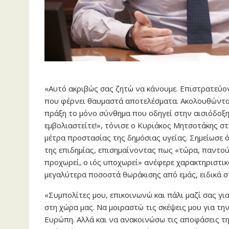
«Αυτό ακριβώς σας ζητώ να κάνουμε. Επιστρατεύον
που φέρνει θαυμαστά αποτελέσματα. Ακολουθώντας 
πράξη το μόνο σύνθημα που οδηγεί στην αισιόδοξη 
εμβολιαστείτε!», τόνισε ο Κυριάκος Μητσοτάκης στ
μέτρα προστασίας της δημόσιας υγείας. Σημείωσε 
της επιδημίας, επισημαίνοντας πως «τώρα, παντού 
προχωρεί, ο ιός υποχωρεί» ανέφερε χαρακτηριστικ
μεγαλύτερα ποσοστά θωράκισης από εμάς, ειδικά στ
«Συμπολίτες μου, επικοινωνώ και πάλι μαζί σας γ
στη χώρα μας. Να μοιραστώ τις σκέψεις μου για τ
Ευρώπη. Αλλά και να ανακοινώσω τις αποφάσεις τ