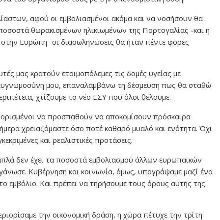
λίαστων, αφού οι εμβολιασμένοι ακόμα και να νοσήσουν θα
α ποσοστά θωρακισμένων ηλικιωμένων της Πορτογαλίας -και η
ες στην Ευρώπη- οι διασωληνώσεις θα ήταν πέντε φορές
ευτές μας κρατούν ετοιμοπόλεμες τις δομές υγείας με
ν ευγνωμοσύνη μου, επαναλαμβάνω τη δέσμευση πως θα σταθώ
εριπέτεια, χτίζουμε το νέο ΕΣΥ που όλοι θέλουμε.
ν ορισμένοι να προσπαθούν να αποκομίσουν πρόσκαιρα
ήμερα χρειαζόμαστε όσο ποτέ καθαρό μυαλό και ενότητα. Όχι
κεκριμένες και ρεαλιστικές προτάσεις.
 απλά δεν έχει τα ποσοστά εμβολιασμού άλλων ευρωπαϊκών
γάνωσε. Κυβέρνηση και κοινωνία, όμως, υπογράψαμε μαζί ένα
 το εμβόλιο. Και πρέπει να τηρήσουμε τους όρους αυτής της
 περιορίσαμε την οικονομική δράση, η χώρα πέτυχε την τρίτη