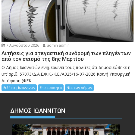
7 Αυγούστου 2026
admin admin
Αιτήσεις για στεγαστική συνδρομή των πληγέντων
από τον σεισμό της 8ης Μαρτίου
Ο Δήμος Ιωαννιτών ενημερώνει τους πολίτες ότι δημοσιεύθηκε η
υπ’ αριθ. 57073/Δ.Α.Ε.Φ.Κ.-Κ.Ε./Α325/16-07-2026 Κοινή Υπουργική
Απόφαση (ΦΕΚ...
Ειδήσεις Ιωαννίνων
Επικαιρότητα
Νέα των Δήμων
ΔΗΜΟΣ ΙΩΑΝΝΙΤΩΝ