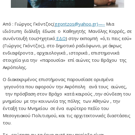
Από : Γιώργος Γκόντζος(
ggontzos@yahoo.gr)—-
Μια
ιδιότυπη διάλεξη έδωσε ο Καθηγητής Μανόλης Κορρές, σε
συνέντευξή του(Ηχητικό
ΕΔΩ
) στην εκπομπή «ό,τι πεις εσύ»
(Γιώργος Γκόντζος), στο δημοτικό ραδιόφωνο, με άκρως
ενδιαφέροντα , αρχαιολογικά , ιστορικά , επιστημονικά
στοιχεία για την «παρουσία» επί αιώνες του Βράχου της
Ακρόπολης.
Ο διακεκριμένος επιστήμονας παρουσίασε ορισμένα
γεγονότα που αφορούν την Ακρόπολη ανά τους αιώνες,
την πρόσβαση στον Βράχο κατά καιρούς ,την σύνδεση του
μνημείου με την κοινωνία της πόλης των Αθηνών , την
ένταξή του Μνημείου σε ένα ευρύτερο πεδίο του
Μεσογειακού Πολιτισμού, και τις αρχιτεκτονικές διαστάσεις
του.
Σε ερώτηση αν τα έργα αυτή την περίοδο είναι