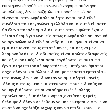
επιστημονικά ορθά και κοινωνικά χρήσιμα, απάντησε
«απολύτως , δεν το συζητώ» και πρόσθεσε:
«Όσα
γίνονται στην Ακρόπολη συζητούνται σε διεθνή
συνέδρια που οργανώνει η Ελλάδα και σ’ αυτό είμαστε
θα έλεγα παράδειγμα διότι ούτε στην Ευρώπη έχουν
τέτοιο θεσμό για Μνημεία όπως η Ακρόπολη σημαντικά
να οργανώνουν διεθνή συνέδρια….Το μήνυμα είναι να
εμπιστεύονται τους επιστήμονες , επίσης να μην
λησμονούν ότι οι διαδικασίες είναι πρώτον διαφανείς
και αξιοκρατικές.Όλοι όσοι εργάζονται σ’ αυτά τα
έργα ,στην Επιτροπή Ακροπόλεως , μετέχουν άριστοι
αρχαιολόγοι και άλλοι ειδικοί με τεράστια εμπειρία…
Επομένως δεν είναι δυνατόν να αμφισβητεί κανείς
όλους αυτούς….Να εμπιστεύονται τους ειδικούς και
να μην βιάζονται σε συναισθηματικές ή άλλης
προέλευσης , ή με άλλα κίνητρα ,αντιθέσεις.Εμείς
θέλουμε διάλογο.Ας έρθουν να μας ρωτήσουν .Δεν είναι
σωστό να σχολιάζουν χωρίς καν να επιδιώκουν μια