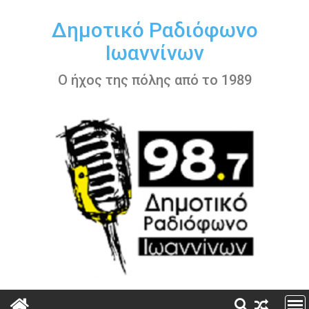
Περάστε
στο
Δημοτικό Ραδιόφωνο
περιεχόμενο
Ιωαννίνων
Ο ήχος της πόλης από το 1989