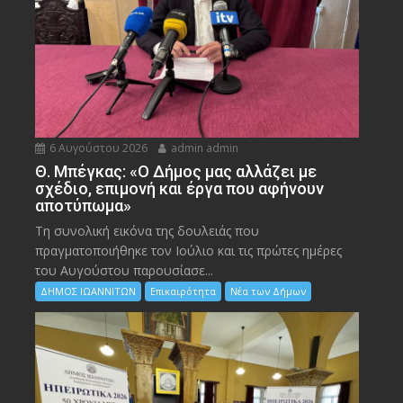
6 Αυγούστου 2026
admin admin
Θ. Μπέγκας: «Ο Δήμος μας αλλάζει με
σχέδιο, επιμονή και έργα που αφήνουν
αποτύπωμα»
Τη συνολική εικόνα της δουλειάς που
πραγματοποιήθηκε τον Ιούλιο και τις πρώτες ημέρες
του Αυγούστου παρουσίασε...
ΔΗΜΟΣ ΙΩΑΝΝΙΤΩΝ
Επικαιρότητα
Νέα των Δήμων