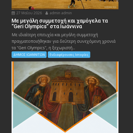
27 Μαΐου 2026
admin admin
Με μεγάλη συμμετοχή και χαμόγελα τα
“Geri Olympics” στα Ιωάννινα
Με ιδιαίτερη επιτυχία και μεγάλη συμμετοχή
πραγματοποιήθηκαν για δεύτερη συνεχόμενη χρονιά
τα “Geri Olympics”, η ξεχωριστή...
ΔΗΜΟΣ ΙΩΑΝΝΙΤΩΝ
Ενδιαφέρουσες Ιστορίες