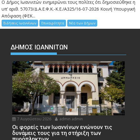
Ο Δήμος Ιωαννιτών ενημερώνει τους πολίτες ότι δημοσιεύθηκε η
υπ’ αριθ. 57073/Δ.Α.Ε.Φ.Κ.-Κ.Ε./Α325/16-07-2026 Κοινή Υπουργική
Απόφαση (ΦΕΚ...
Ειδήσεις Ιωαννίνων
Επικαιρότητα
Νέα των Δήμων
ΔΗΜΟΣ ΙΩΑΝΝΙΤΩΝ
7 Αυγούστου 2026
admin admin
Οι φορείς των Ιωαννίνων ενώνουν τις
δυνάμεις τους για τη στήριξη των
πυρόπληκτων