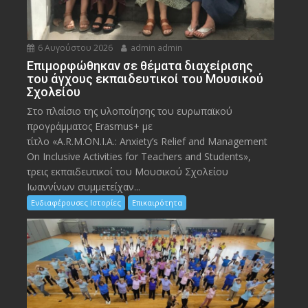
6 Αυγούστου 2026
admin admin
Eπιμορφώθηκαν σε θέματα διαχείρισης
του άγχους εκπαιδευτικοί του Μουσικού
Σχολείου
Στο πλαίσιο της υλοποίησης του ευρωπαϊκού
προγράμματος Erasmus+ με
τίτλο «A.R.M.ON.I.A.: Anxiety’s Relief and Management
On Inclusive Activities for Teachers and Students»,
τρεις εκπαιδευτικοί του Μουσικού Σχολείου
Ιωαννίνων συμμετείχαν...
Ενδιαφέρουσες Ιστορίες
Επικαιρότητα