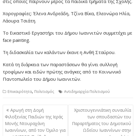
στις οποίες παίρνουν μέρος τα παιδικά τμήματα της Σχολής.
Χορογραφίες: Έλενα Ανδρεάδη, Τζίνα Βίκα, Ελεονώρα Ηλία,
Λάουρα Τσιάτη.
Το Εικαστικό Εργαστήρι του Δήμου Ιωαννιτών συμμετέχει με
face painting.
Τη διδασκαλία των καλάντων έκανε η Ανθή Σταύρου.
Κατά τη διάρκεια των παραστάσεων θα γίνει συλλογή
τροφίμων και ειδών πρώτης ανάγκες από το Κοινωνικό
Παντοπωλείο του Δήμου Ιωαννιτών.
,
Επικαιρότητα
Πολιτισμός
Αντιδημαρχία Πολιτισμού
Πλοήγηση
Αρωγή στη Δομή
Χριστουγεννιάτικη συναυλία
άρθρων
Φιλοξενίας Παιδιών της Ιεράς
των σπουδαστών του
Μονής Ντουραχάνη
Παραρτήματος του Δημοτικού
Ιωαννίνων, από τον Όμιλο για
Ωδείου Ιωαννίνων στην