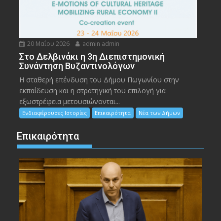
20 Μαΐου 2026
admin admin
Στο Δελβινάκι η 3η Διεπιστημονική
Συνάντηση Βυζαντινολόγων
Η σταθερή επένδυση του Δήμου Πωγωνίου στην
εκπαίδευση και η στρατηγική του επιλογή για
εξωστρέφεια μετουσιώνονται...
Ενδιαφέρουσες Ιστορίες
Επικαιρότητα
Νέα των Δήμων
Επικαιρότητα