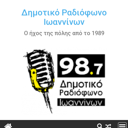
Περάστε
στο
Δημοτικό Ραδιόφωνο
περιεχόμενο
Ιωαννίνων
Ο ήχος της πόλης από το 1989