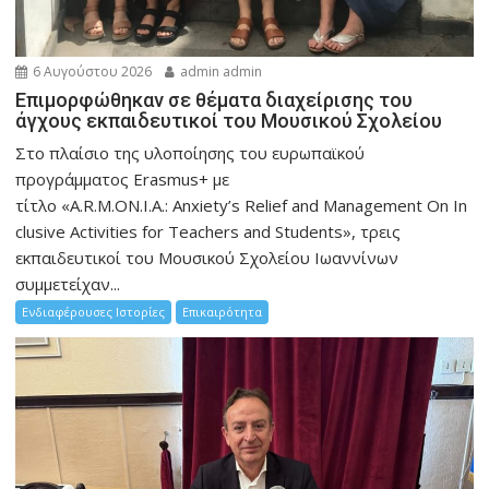
6 Αυγούστου 2026
admin admin
Eπιμορφώθηκαν σε θέματα διαχείρισης του
άγχους εκπαιδευτικοί του Μουσικού Σχολείου
Στο πλαίσιο της υλοποίησης του ευρωπαϊκού
προγράμματος Erasmus+ με
τίτλο «A.R.M.ON.I.A.: Anxiety’s Relief and Management On In
clusive Activities for Teachers and Students», τρεις
εκπαιδευτικοί του Μουσικού Σχολείου Ιωαννίνων
συμμετείχαν...
Ενδιαφέρουσες Ιστορίες
Επικαιρότητα