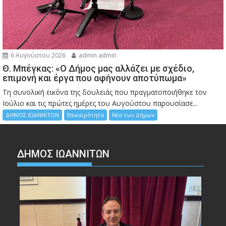
6 Αυγούστου 2026
admin admin
Θ. Μπέγκας: «Ο Δήμος μας αλλάζει με σχέδιο,
επιμονή και έργα που αφήνουν αποτύπωμα»
Τη συνολική εικόνα της δουλειάς που πραγματοποιήθηκε τον
Ιούλιο και τις πρώτες ημέρες του Αυγούστου παρουσίασε...
ΔΗΜΟΣ ΙΩΑΝΝΙΤΩΝ
Επικαιρότητα
Νέα των Δήμων
ΔΗΜΟΣ ΙΩΑΝΝΙΤΩΝ