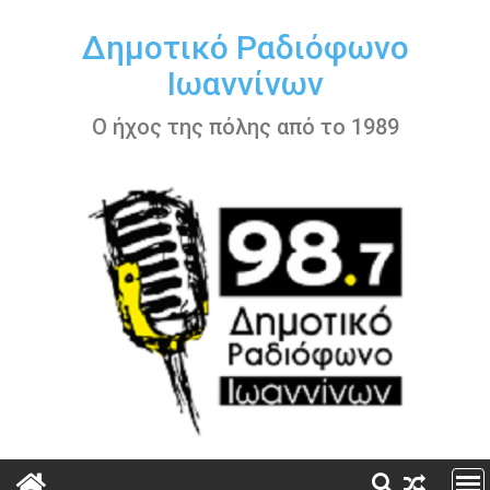
Περάστε
στο
Δημοτικό Ραδιόφωνο
περιεχόμενο
Ιωαννίνων
Ο ήχος της πόλης από το 1989