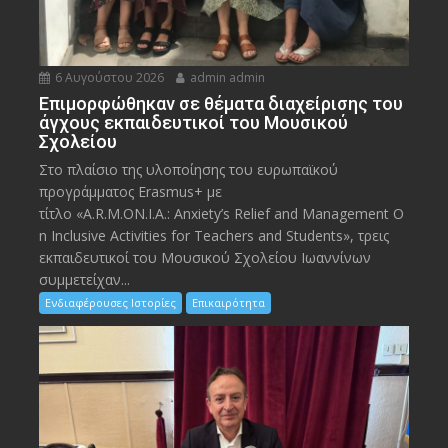
6 Αυγούστου 2026
admin admin
Eπιμορφώθηκαν σε θέματα διαχείρισης του
άγχους εκπαιδευτικοί του Μουσικού
Σχολείου
Στο πλαίσιο της υλοποίησης του ευρωπαϊκού
προγράμματος Erasmus+ με
τίτλο «A.R.M.ON.I.A.: Anxiety’s Relief and Management O
n Inclusive Activities for Teachers and Students», τρεις
εκπαιδευτικοί του Μουσικού Σχολείου Ιωαννίνων
συμμετείχαν...
Ενδιαφέρουσες Ιστορίες
Επικαιρότητα