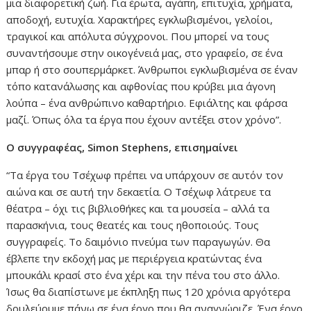
μια διαφορετική ζωή. Για έρωτα, αγάπη, επιτυχία, χρήματα,
αποδοχή, ευτυχία. Χαρακτήρες εγκλωβισμένοι, γελοίοι,
τραγικοί και απόλυτα σύγχρονοι. Που μπορεί να τους
συναντήσουμε στην οικογένειά μας, στο γραφείο, σε ένα
μπαρ ή στο σουπερμάρκετ. Άνθρωποι εγκλωβισμένα σε έναν
τόπο κατανάλωσης και αφθονίας που κρύβει μια άγονη
λούπα – ένα ανθρώπινο καθαρτήριο. Εφιάλτης και φάρσα
μαζί. Όπως όλα τα έργα που έχουν αντέξει στον χρόνο”.
Ο συγγραφέας, Simon Stephens, επισημαίνει
“Τα έργα του Τσέχωφ πρέπει να υπάρχουν σε αυτόν τον
αιώνα και σε αυτή την δεκαετία. Ο Τσέχωφ λάτρευε τα
θέατρα – όχι τις βιβλιοθήκες και τα μουσεία – αλλά τα
παρασκήνια, τους θεατές και τους ηθοποιούς. Τους
συγγραφείς. Το δαιμόνιο πνεύμα των παραγωγών. Θα
έβλεπε την εκδοχή μας με περιέργεια κρατώντας ένα
μπουκάλι κρασί στο ένα χέρι και την πένα του στο άλλο.
Ίσως θα διαπίστωνε με έκπληξη πως 120 χρόνια αργότερα
δουλεύουμε πάνω σε ένα έργο που θα αναγνώριζε. Ένα έργο