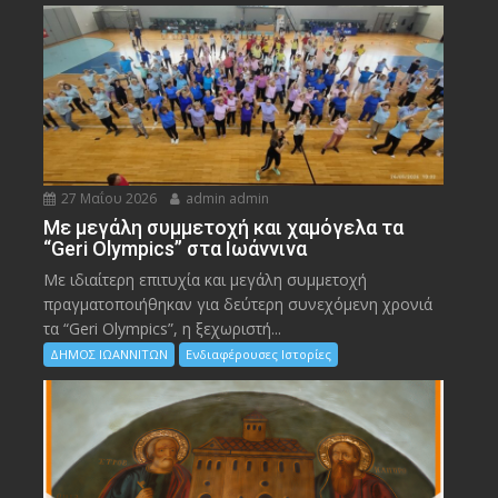
27 Μαΐου 2026
admin admin
Με μεγάλη συμμετοχή και χαμόγελα τα
“Geri Olympics” στα Ιωάννινα
Με ιδιαίτερη επιτυχία και μεγάλη συμμετοχή
πραγματοποιήθηκαν για δεύτερη συνεχόμενη χρονιά
τα “Geri Olympics”, η ξεχωριστή...
ΔΗΜΟΣ ΙΩΑΝΝΙΤΩΝ
Ενδιαφέρουσες Ιστορίες