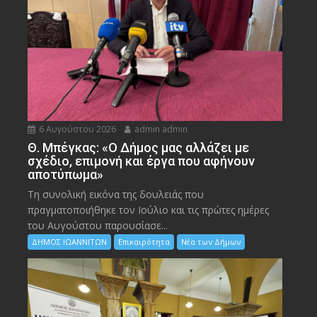
6 Αυγούστου 2026
admin admin
Θ. Μπέγκας: «Ο Δήμος μας αλλάζει με
σχέδιο, επιμονή και έργα που αφήνουν
αποτύπωμα»
Τη συνολική εικόνα της δουλειάς που
πραγματοποιήθηκε τον Ιούλιο και τις πρώτες ημέρες
του Αυγούστου παρουσίασε...
ΔΗΜΟΣ ΙΩΑΝΝΙΤΩΝ
Επικαιρότητα
Νέα των Δήμων