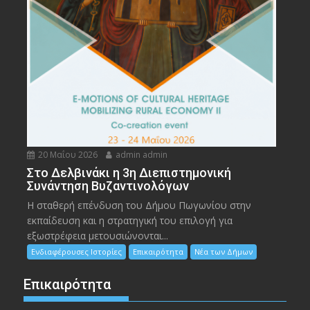
20 Μαΐου 2026
admin admin
Στο Δελβινάκι η 3η Διεπιστημονική
Συνάντηση Βυζαντινολόγων
Η σταθερή επένδυση του Δήμου Πωγωνίου στην
εκπαίδευση και η στρατηγική του επιλογή για
εξωστρέφεια μετουσιώνονται...
Ενδιαφέρουσες Ιστορίες
Επικαιρότητα
Νέα των Δήμων
Επικαιρότητα