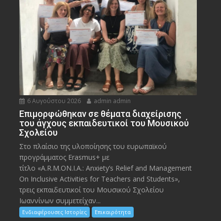
6 Αυγούστου 2026
admin admin
Eπιμορφώθηκαν σε θέματα διαχείρισης
του άγχους εκπαιδευτικοί του Μουσικού
Σχολείου
Στο πλαίσιο της υλοποίησης του ευρωπαϊκού
προγράμματος Erasmus+ με
τίτλο «A.R.M.ON.I.A.: Anxiety’s Relief and Management
On Inclusive Activities for Teachers and Students»,
τρεις εκπαιδευτικοί του Μουσικού Σχολείου
Ιωαννίνων συμμετείχαν...
Ενδιαφέρουσες Ιστορίες
Επικαιρότητα