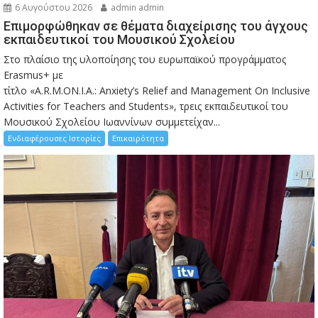
6 Αυγούστου 2026
admin admin
Eπιμορφώθηκαν σε θέματα διαχείρισης του άγχους
εκπαιδευτικοί του Μουσικού Σχολείου
Στο πλαίσιο της υλοποίησης του ευρωπαϊκού προγράμματος
Erasmus+ με
τίτλο «A.R.M.ON.I.A.: Anxiety’s Relief and Management On Inclusive
Activities for Teachers and Students», τρεις εκπαιδευτικοί του
Μουσικού Σχολείου Ιωαννίνων συμμετείχαν...
Ενδιαφέρουσες Ιστορίες
Επικαιρότητα