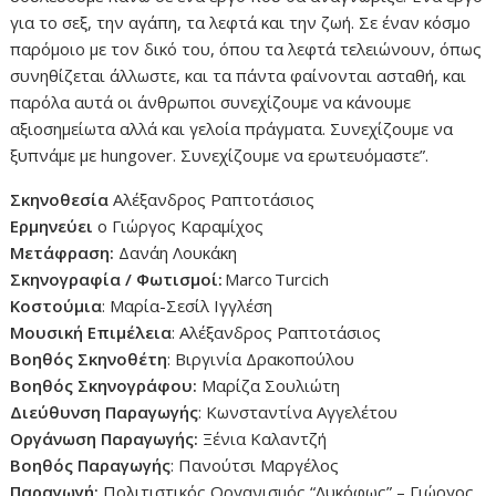
για το σεξ, την αγάπη, τα λεφτά και την ζωή. Σε έναν κόσμο
παρόμοιο με τον δικό του, όπου τα λεφτά τελειώνουν, όπως
συνηθίζεται άλλωστε, και τα πάντα φαίνονται ασταθή, και
παρόλα αυτά οι άνθρωποι συνεχίζουμε να κάνουμε
αξιοσημείωτα αλλά και γελοία πράγματα. Συνεχίζουμε να
ξυπνάμε με hungover. Συνεχίζουμε να ερωτευόμαστε”.
Σκηνοθεσία
Αλέξανδρος Ραπτοτάσιος
Ερμηνεύει
ο Γιώργος Καραμίχος
Μετάφραση:
Δανάη Λουκάκη
Σκηνογραφία / Φωτισμοί:
Marco Turcich
Κοστούμια
: Μαρία-Σεσίλ Ιγγλέση
Μουσική Επιμέλεια
: Αλέξανδρος Ραπτοτάσιος
Βοηθός Σκηνοθέτη
: Βιργινία Δρακοπούλου
Βοηθός Σκηνογράφου:
Μαρίζα Σουλιώτη
Διεύθυνση Παραγωγής
: Κωνσταντίνα Αγγελέτου
Οργάνωση Παραγωγής:
Ξένια Καλαντζή
Βοηθός Παραγωγής
: Πανούτσι Μαργέλος
Παραγωγή:
Πολιτιστικός Οργανισμός “Λυκόφως” – Γιώργος