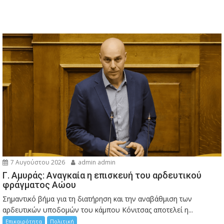
7 Αυγούστου 2026
admin admin
Γ. Αμυράς: Αναγκαία η επισκευή του αρδευτικού
φράγματος Αώου
Σημαντικό βήμα για τη διατήρηση και την αναβάθμιση των
αρδευτικών υποδομών του κάμπου Κόνιτσας αποτελεί η...
Επικαιρότητα
Πολιτική