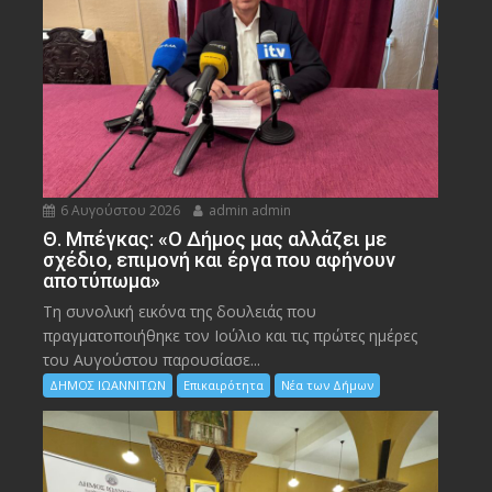
6 Αυγούστου 2026
admin admin
Θ. Μπέγκας: «Ο Δήμος μας αλλάζει με
σχέδιο, επιμονή και έργα που αφήνουν
αποτύπωμα»
Τη συνολική εικόνα της δουλειάς που
πραγματοποιήθηκε τον Ιούλιο και τις πρώτες ημέρες
του Αυγούστου παρουσίασε...
ΔΗΜΟΣ ΙΩΑΝΝΙΤΩΝ
Επικαιρότητα
Νέα των Δήμων