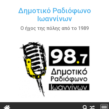
Περάστε
στο
Δημοτικό Ραδιόφωνο
περιεχόμενο
Ιωαννίνων
Ο ήχος της πόλης από το 1989