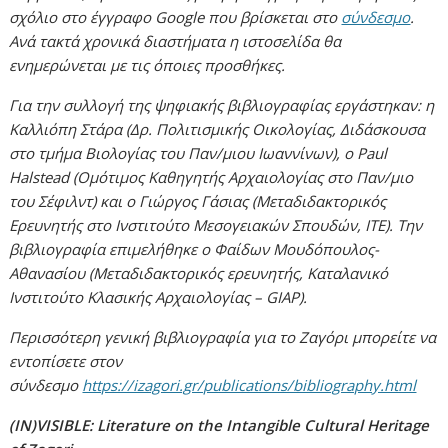
σχόλιο στο έγγραφο Google που βρίσκεται στο
σύνδεσμο
.
Ανά τακτά χρονικά διαστήματα η ιστοσελίδα θα
ενημερώνεται με τις όποιες προσθήκες.
Για την συλλογή της ψηφιακής βιβλιογραφίας εργάστηκαν: η
Καλλιόπη Στάρα (Δρ. Πολιτισμικής Οικολογίας, Διδάσκουσα
στο τμήμα Βιολογίας του Παν/μιου Ιωαννίνων), ο Paul
Halstead (Ομότιμος Καθηγητής Αρχαιολογίας στο Παν/μιο
του Σέφιλντ) και ο Γιώργος Γάσιας (Μεταδιδακτορικός
Ερευνητής στο Ινστιτούτο Μεσογειακών Σπουδών, ΙΤΕ). Την
βιβλιογραφία επιμελήθηκε ο Φαίδων Μουδόπουλος-
Αθανασίου (Μεταδιδακτορικός ερευνητής, Καταλανικό
Ινστιτούτο Κλασικής Αρχαιολογίας – GIAP).
Περισσότερη γενική βιβλιογραφία για το Ζαγόρι μπορείτε να
εντοπίσετε στον
σύνδεσμο
https://izagori.gr/publications/bibliography.html
(IN)VISIBLE: Literature on the Intangible Cultural Heritage