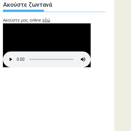
Ακούστε ζωντανά
Ακούστε μας online
εδώ