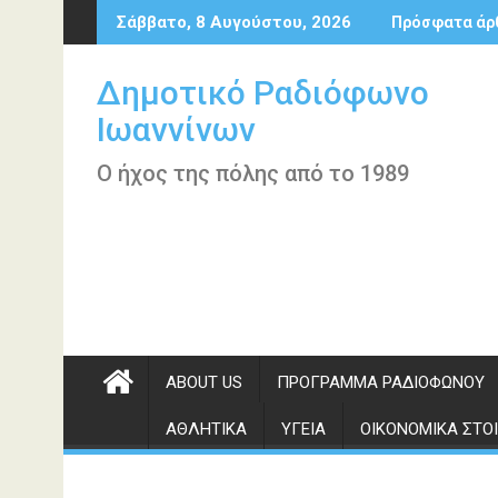
Περάστε
Σάββατο, 8 Αυγούστου, 2026
Πρόσφατα άρ
στο
περιεχόμενο
Δημοτικό Ραδιόφωνο
Ιωαννίνων
Ο ήχος της πόλης από το 1989
ABOUT US
ΠΡΌΓΡΑΜΜΑ ΡΑΔΙΟΦΏΝΟΥ
ΑΘΛΗΤΙΚΆ
ΥΓΕΊΑ
ΟΙΚΟΝΟΜΙΚΆ ΣΤΟΙ