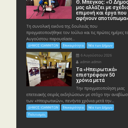
Θ. Μπέγκας: «Ο Δήμο
μας αλλάζει με σχέδι
επιμονή και έργα που
αφήνουν αποτύπωμα
Τη συνολική εικόνα της δουλειάς που
πραγματοποιήθηκε τον Ιούλιο και τις πρώτες ημέρες τ
Αυγούστου παρουσίασε...
ΔΗΜΟΣ ΙΩΑΝΝΙΤΩΝ
Επικαιρότητα
Νέα των Δήμων
6 Αυγούστου 2026
admin admin
Tα «Ηπειρωτικά»
επιστρέφουν 50
χρόνια μετά
Την πραγματοποίηση μιας
επετειακής σειράς εκδηλώσεων με στόχο την αναβίωσ
των «Ηπειρωτικών», πενήντα χρόνια μετά την...
ΔΗΜΟΣ ΙΩΑΝΝΙΤΩΝ
Επικαιρότητα
Νέα των Δήμων
Πολιτισμός