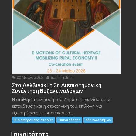
20 Μαΐου 2026
admin admin
Στο Δελβινάκι η 3η Διεπιστημονική
Συνάντηση Βυζαντινολόγων
Η σταθερή επένδυση του Δήμου Πωγωνίου στην
εκπαίδευση και η στρατηγική του επιλογή για
εξωστρέφεια μετουσιώνονται...
Ενδιαφέρουσες Ιστορίες
Επικαιρότητα
Νέα των Δήμων
Επικαιρότητα