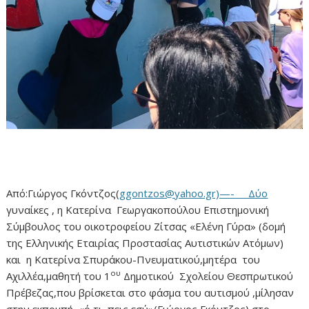
Από:Γιώργος Γκόντζος(
ggontzos@yahoo.gr)—- Δύο
γυναίκες , η Κατερίνα Γεωργακοπούλου Επιστημονική
Σύμβουλος του οικοτροφείου Ζίτσας «Ελένη Γύρα» (δομή
της Ελληνικής Εταιρίας Προστασίας Αυτιστικών Ατόμων)
και η Κατερίνα Σπυράκου-Πνευματικού,μητέρα του
ου
Αχιλλέα,μαθητή του 1
Δημοτικού Σχολείου Θεσπρωτικού
Πρέβεζας,που βρίσκεται στο φάσμα του αυτισμού ,μίλησαν
στην εκπομπή «ό,τι πεις εσύ»(Γιώργος Γκόντζος),στο