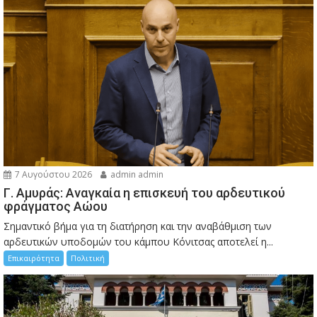
7 Αυγούστου 2026
admin admin
Γ. Αμυράς: Αναγκαία η επισκευή του αρδευτικού
φράγματος Αώου
Σημαντικό βήμα για τη διατήρηση και την αναβάθμιση των
αρδευτικών υποδομών του κάμπου Κόνιτσας αποτελεί η...
Επικαιρότητα
Πολιτική