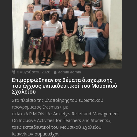
6 Αυγούστου 2026
admin admin
Eπιμορφώθηκαν σε θέματα διαχείρισης
του άγχους εκπαιδευτικοί του Μουσικού
Σχολείου
Στο πλαίσιο της υλοποίησης του ευρωπαϊκού
προγράμματος Erasmus+ με
τίτλο «A.R.M.ON.I.A.: Anxiety’s Relief and Management
On Inclusive Activities for Teachers and Students»,
τρεις εκπαιδευτικοί του Μουσικού Σχολείου
Ιωαννίνων συμμετείχαν...