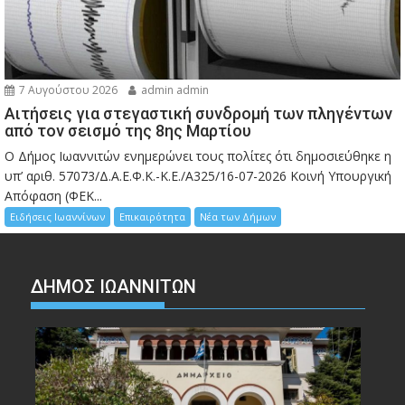
7 Αυγούστου 2026
admin admin
Αιτήσεις για στεγαστική συνδρομή των πληγέντων
από τον σεισμό της 8ης Μαρτίου
Ο Δήμος Ιωαννιτών ενημερώνει τους πολίτες ότι δημοσιεύθηκε η
υπ’ αριθ. 57073/Δ.Α.Ε.Φ.Κ.-Κ.Ε./Α325/16-07-2026 Κοινή Υπουργική
Απόφαση (ΦΕΚ...
Ειδήσεις Ιωαννίνων
Επικαιρότητα
Νέα των Δήμων
ΔΗΜΟΣ ΙΩΑΝΝΙΤΩΝ