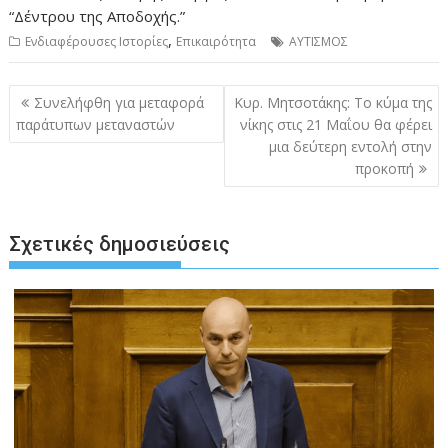
“Δέντρου της Αποδοχής.”
,
Ενδιαφέρουσες Ιστορίες
Επικαιρότητα
ΑΥΤΙΣΜΟΣ
Πλοήγηση
Συνελήφθη για μεταφορά
Κυρ. Μητσοτάκης: Το κύμα της
άρθρων
παράτυπων μεταναστών
νίκης στις 21 Μαΐου θα φέρει
μια δεύτερη εντολή στην
προκοπή
Σχετικές δημοσιεύσεις