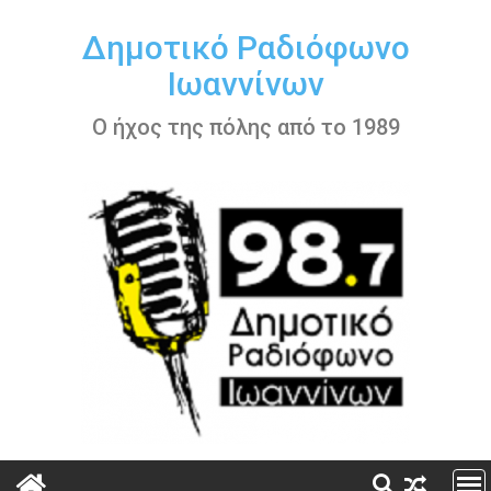
Περάστε
στο
Δημοτικό Ραδιόφωνο
περιεχόμενο
Ιωαννίνων
Ο ήχος της πόλης από το 1989