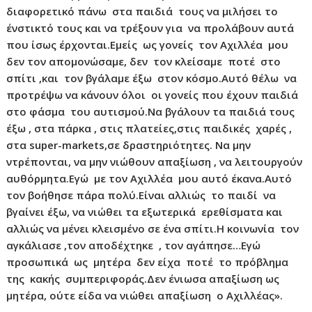
διαφορετικό πάνω στα παιδιά τους να μιλήσει το
ένστικτό τους και να τρέξουν για να προλάβουν αυτά
που ίσως έρχονται.Εμείς ως γονείς τον Αχιλλέα μου
δεν τον απομονώσαμε, δεν τον κλείσαμε ποτέ στο
σπίτι ,και τον βγάλαμε έξω στον κόσμο.Αυτό θέλω να
προτρέψω να κάνουν όλοι οι γονείς που έχουν παιδιά
στο φάσμα του αυτισμού.Να βγάλουν τα παιδιά τους
έξω , στα πάρκα , στις πλατείες,στις παιδικές χαρές ,
στα super-markets,σε δραστηριότητες. Να μην
ντρέπονται, να μην νιώθουν απαξίωση , να λειτουργούν
αυθόρμητα.Εγώ με τον Αχιλλέα μου αυτό έκανα.Αυτό
τον βοήθησε πάρα πολύ.Είναι αλλιώς το παιδί να
βγαίνει έξω, να νιώθει τα εξωτερικά ερεθίσματα και
αλλιώς να μένει κλεισμένο σε ένα σπίτι.Η κοινωνία τον
αγκάλιασε ,τον αποδέχτηκε , τον αγάπησε…Εγώ
προσωπικά ως μητέρα δεν είχα ποτέ το πρόβλημα
της κακής συμπεριφοράς.Δεν ένιωσα απαξίωση ως
μητέρα, ούτε είδα να νιώθει απαξίωση ο Αχιλλέας».