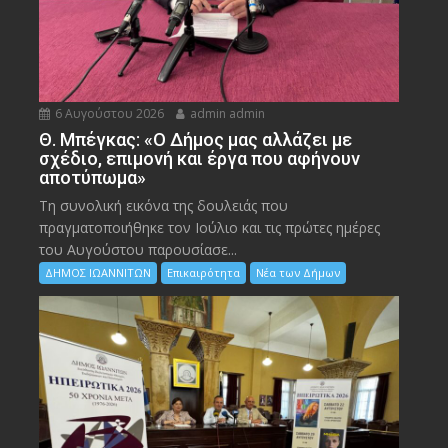
6 Αυγούστου 2026
admin admin
Θ. Μπέγκας: «Ο Δήμος μας αλλάζει με
σχέδιο, επιμονή και έργα που αφήνουν
αποτύπωμα»
Τη συνολική εικόνα της δουλειάς που
πραγματοποιήθηκε τον Ιούλιο και τις πρώτες ημέρες
του Αυγούστου παρουσίασε...
ΔΗΜΟΣ ΙΩΑΝΝΙΤΩΝ
Επικαιρότητα
Νέα των Δήμων