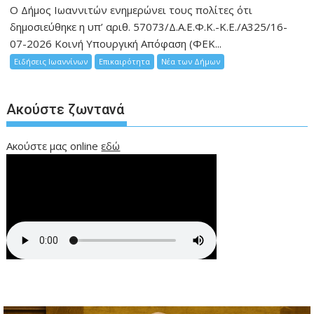
Ο Δήμος Ιωαννιτών ενημερώνει τους πολίτες ότι
δημοσιεύθηκε η υπ’ αριθ. 57073/Δ.Α.Ε.Φ.Κ.-Κ.Ε./Α325/16-
07-2026 Κοινή Υπουργική Απόφαση (ΦΕΚ...
Ειδήσεις Ιωαννίνων
Επικαιρότητα
Νέα των Δήμων
Ακούστε ζωντανά
Ακούστε μας online
εδώ