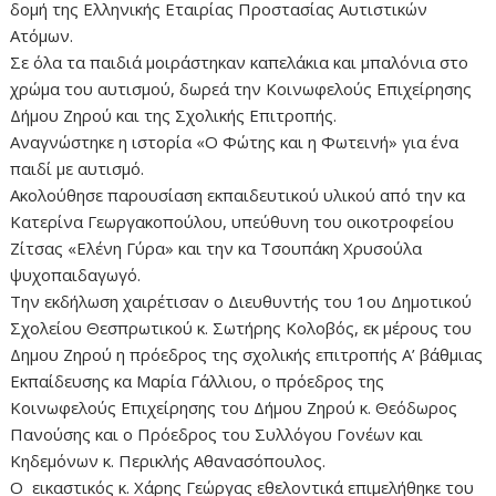
δομή της Ελληνικής Εταιρίας Προστασίας Αυτιστικών
Ατόμων.
Σε όλα τα παιδιά μοιράστηκαν καπελάκια και μπαλόνια στο
χρώμα του αυτισμού, δωρεά την Κοινωφελούς Επιχείρησης
Δήμου Ζηρού και της Σχολικής Επιτροπής.
Αναγνώστηκε η ιστορία «Ο Φώτης και η Φωτεινή» για ένα
παιδί με αυτισμό.
Ακολούθησε παρουσίαση εκπαιδευτικού υλικού από την κα
Κατερίνα Γεωργακοπούλου, υπεύθυνη του οικοτροφείου
Ζίτσας «Ελένη Γύρα» και την κα Τσουπάκη Χρυσούλα
ψυχοπαιδαγωγό.
Την εκδήλωση χαιρέτισαν ο Διευθυντής του 1ου Δημοτικού
Σχολείου Θεσπρωτικού κ. Σωτήρης Κολοβός, εκ μέρους του
Δημου Ζηρού η πρόεδρος της σχολικής επιτροπής Α’ βάθμιας
Εκπαίδευσης κα Μαρία Γάλλιου, ο πρόεδρος της
Κοινωφελούς Επιχείρησης του Δήμου Ζηρού κ. Θεόδωρος
Πανούσης και ο Πρόεδρος του Συλλόγου Γονέων και
Κηδεμόνων κ. Περικλής Αθανασόπουλος.
Ο εικαστικός κ. Χάρης Γεώργας εθελοντικά επιμελήθηκε του