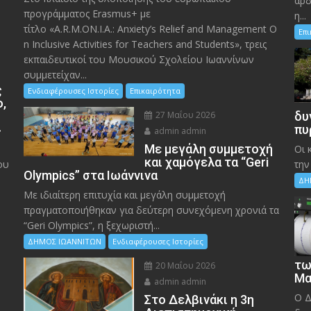
αρδ
προγράμματος Erasmus+ με
η...
τίτλο «A.R.M.ON.I.A.: Anxiety’s Relief and Management O
Επ
n Inclusive Activities for Teachers and Students», τρεις
εκπαιδευτικοί του Μουσικού Σχολείου Ιωαννίνων
συμμετείχαν...
ς
Ενδιαφέρουσες Ιστορίες
Επικαιρότητα
ο,
27 Μαΐου 2026
δυ
»
πυ
admin admin
Με μεγάλη συμμετοχή
Οι 
και χαμόγελα τα “Geri
ου
την
Olympics” στα Ιωάννινα
ΔΗ
Με ιδιαίτερη επιτυχία και μεγάλη συμμετοχή
πραγματοποιήθηκαν για δεύτερη συνεχόμενη χρονιά τα
“Geri Olympics”, η ξεχωριστή...
ΔΗΜΟΣ ΙΩΑΝΝΙΤΩΝ
Ενδιαφέρουσες Ιστορίες
τω
20 Μαΐου 2026
Μα
admin admin
Ο Δ
Στο Δελβινάκι η 3η