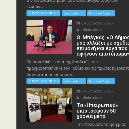
την Bοιωτία άφησαν πίσω τους ανθρώπους που
έχασαν...
ΔΗΜΟΣ ΙΩΑΝΝΙΤΩΝ
Επικαιρότητα
Νέα των Δήμων
6 Αυγούστου 2026
admin admin
Θ. Μπέγκας: «Ο Δήμο
μας αλλάζει με σχέδι
επιμονή και έργα που
αφήνουν αποτύπωμα
Τη συνολική εικόνα της δουλειάς που
πραγματοποιήθηκε τον Ιούλιο και τις πρώτες ημέρες τ
Αυγούστου παρουσίασε...
ΔΗΜΟΣ ΙΩΑΝΝΙΤΩΝ
Επικαιρότητα
Νέα των Δήμων
6 Αυγούστου 2026
admin admin
Tα «Ηπειρωτικά»
επιστρέφουν 50
χρόνια μετά
Την πραγματοποίηση μιας