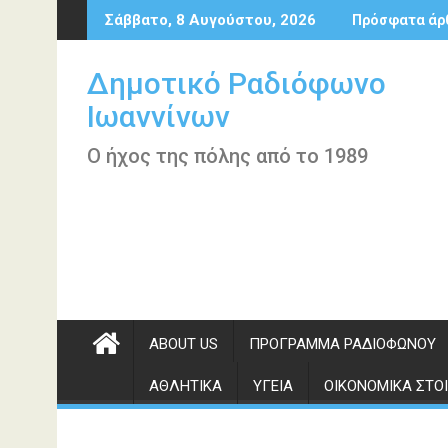
Περάστε
Σάββατο, 8 Αυγούστου, 2026
Πρόσφατα άρ
στο
περιεχόμενο
Δημοτικό Ραδιόφωνο
Ιωαννίνων
Ο ήχος της πόλης από το 1989
ABOUT US
ΠΡΌΓΡΑΜΜΑ ΡΑΔΙΟΦΏΝΟΥ
ΑΘΛΗΤΙΚΆ
ΥΓΕΊΑ
ΟΙΚΟΝΟΜΙΚΆ ΣΤΟΙ