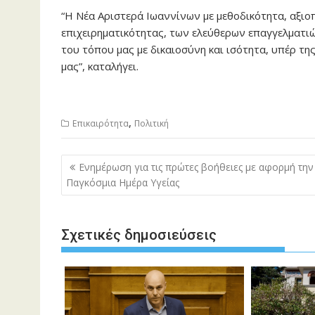
“Η Νέα Αριστερά Ιωαννίνων με μεθοδικότητα, αξιοπ
επιχειρηματικότητας, των ελεύθερων επαγγελματι
του τόπου μας με δικαιοσύνη και ισότητα, υπέρ τη
μας”, καταλήγει.
,
Επικαιρότητα
Πολιτική
Πλοήγηση
Ενημέρωση για τις πρώτες βοήθειες με αφορμή την
άρθρων
Παγκόσμια Ημέρα Υγείας
Σχετικές δημοσιεύσεις