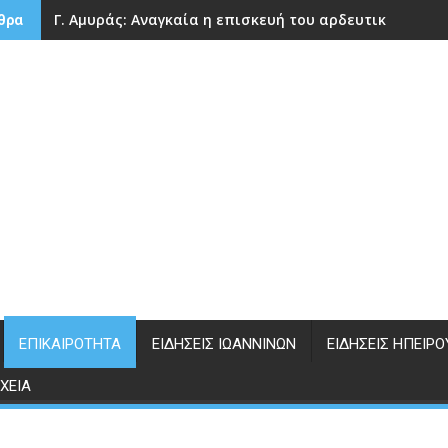
Γ. Αμυράς: Αναγκαία η επισκευή του αρδευτικού φρά
θρα
ΕΠΙΚΑΙΡΌΤΗΤΑ
ΕΙΔΉΣΕΙΣ ΙΩΑΝΝΊΝΩΝ
ΕΙΔΉΣΕΙΣ ΗΠΕΊΡΟ
ΧΕΊΑ