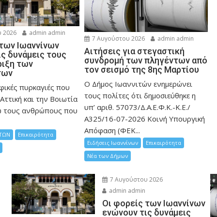
 2026
admin admin
7 Αυγούστου 2026
admin admin
 των Ιωαννίνων
Αιτήσεις για στεγαστική
ις δυνάμεις τους
συνδρομή των πληγέντων από
ριξη των
τον σεισμό της 8ης Μαρτίου
των
Ο Δήμος Ιωαννιτών ενημερώνει
φικές πυρκαγιές που
τους πολίτες ότι δημοσιεύθηκε η
Αττική και την Bοιωτία
υπ’ αριθ. 57073/Δ.Α.Ε.Φ.Κ.-Κ.Ε./
ω τους ανθρώπους που
Α325/16-07-2026 Κοινή Υπουργική
Απόφαση (ΦΕΚ...
ΤΩΝ
Επικαιρότητα
Ειδήσεις Ιωαννίνων
Επικαιρότητα
Νέα των Δήμων
7 Αυγούστου 2026
admin admin
Οι φορείς των Ιωαννίνων
ενώνουν τις δυνάμεις