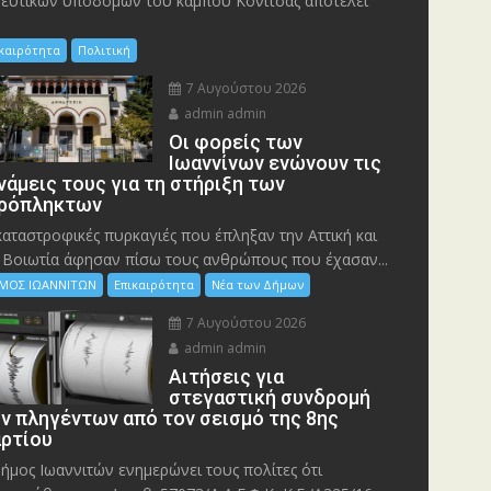
ευτικών υποδομών του κάμπου Κόνιτσας αποτελεί
ικαιρότητα
Πολιτική
7 Αυγούστου 2026
admin admin
Οι φορείς των
Ιωαννίνων ενώνουν τις
νάμεις τους για τη στήριξη των
ρόπληκτων
καταστροφικές πυρκαγιές που έπληξαν την Αττική και
 Bοιωτία άφησαν πίσω τους ανθρώπους που έχασαν...
ΜΟΣ ΙΩΑΝΝΙΤΩΝ
Επικαιρότητα
Νέα των Δήμων
7 Αυγούστου 2026
admin admin
Αιτήσεις για
στεγαστική συνδρομή
ν πληγέντων από τον σεισμό της 8ης
ρτίου
ήμος Ιωαννιτών ενημερώνει τους πολίτες ότι