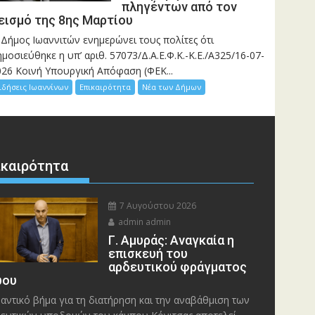
πληγέντων από τον
εισμό της 8ης Μαρτίου
 Δήμος Ιωαννιτών ενημερώνει τους πολίτες ότι
μοσιεύθηκε η υπ’ αριθ. 57073/Δ.Α.Ε.Φ.Κ.-Κ.Ε./Α325/16-07-
026 Κοινή Υπουργική Απόφαση (ΦΕΚ...
ιδήσεις Ιωαννίνων
Επικαιρότητα
Νέα των Δήμων
ικαιρότητα
7 Αυγούστου 2026
admin admin
Γ. Αμυράς: Αναγκαία η
επισκευή του
αρδευτικού φράγματος
ου
αντικό βήμα για τη διατήρηση και την αναβάθμιση των