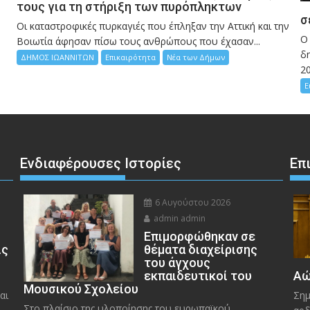
τους για τη στήριξη των πυρόπληκτων
σ
Οι καταστροφικές πυρκαγιές που έπληξαν την Αττική και την
Ο
Bοιωτία άφησαν πίσω τους ανθρώπους που έχασαν...
δη
ΔΗΜΟΣ ΙΩΑΝΝΙΤΩΝ
Επικαιρότητα
Νέα των Δήμων
2
Ε
Ενδιαφέρουσες Ιστορίες
Επ
6 Αυγούστου 2026
admin admin
Eπιμορφώθηκαν σε
ις
θέματα διαχείρισης
του άγχους
εκπαιδευτικοί του
Αώ
Μουσικού Σχολείου
αι
Σημ
Στο πλαίσιο της υλοποίησης του ευρωπαϊκού