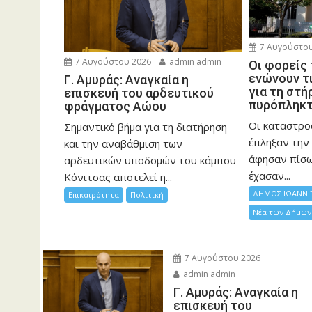
7 Αυγούστου
7 Αυγούστου 2026
admin admin
Οι φορείς
ενώνουν τ
Γ. Αμυράς: Αναγκαία η
για τη στή
επισκευή του αρδευτικού
πυρόπληκ
φράγματος Αώου
Οι καταστρο
Σημαντικό βήμα για τη διατήρηση
έπληξαν την 
και την αναβάθμιση των
άφησαν πίσ
αρδευτικών υποδομών του κάμπου
έχασαν...
Κόνιτσας αποτελεί η...
ΔΗΜΟΣ ΙΩΑΝΝΙ
Επικαιρότητα
Πολιτική
Νέα των Δήμων
7 Αυγούστου 2026
admin admin
Γ. Αμυράς: Αναγκαία η
επισκευή του