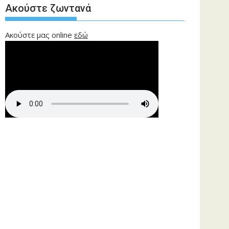
Ακούστε ζωντανά
Ακούστε μας online
εδώ