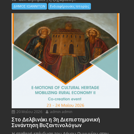
ΔΗΜΟΣ ΙΩΑΝΝΙΤΩΝ
Ενδιαφέρουσες Ιστορίες
20 Μαΐου 2026
admin admin
Στο Δελβινάκι η 3η Διεπιστημονική
Συνάντηση Βυζαντινολόγων
Η σταθερή επένδυση του Δήμου Πωγωνίου στην