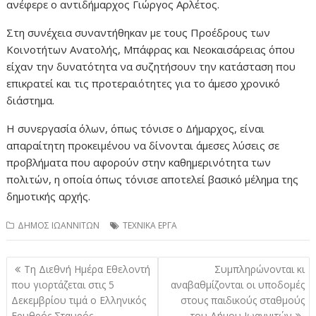
ανέφερε ο αντιδήμαρχος Γιώργος Αρλέτος.
Στη συνέχεια συναντήθηκαν με τους Προέδρους των
Κοινοτήτων Ανατολής, Μπάφρας και Νεοκαισάρειας όπου
είχαν την δυνατότητα να συζητήσουν την κατάσταση που
επικρατεί και τις προτεραιότητες για το άμεσο χρονικό
διάστημα.
Η συνεργασία όλων, όπως τόνισε ο Δήμαρχος, είναι
απαραίτητη προκειμένου να δίνονται άμεσες λύσεις σε
προβλήματα που αφορούν στην καθημερινότητα των
πολιτών, η οποία όπως τόνισε αποτελεί βασικό μέλημα της
δημοτικής αρχής.
ΔΗΜΟΣ ΙΩΑΝΝΙΤΩΝ
ΤΕΧΝΙΚΑ ΕΡΓΑ
Πλοήγηση
Τη Διεθνή Ημέρα Εθελοντή
Συμπληρώνονται κι
άρθρων
που γιορτάζεται στις 5
αναβαθμίζονται οι υποδομές
Δεκεμβρίου τιμά ο Ελληνικός
στους παιδικούς σταθμούς
Ερυθρός Σταυρός,
του Δήμου Ιωαννιτών