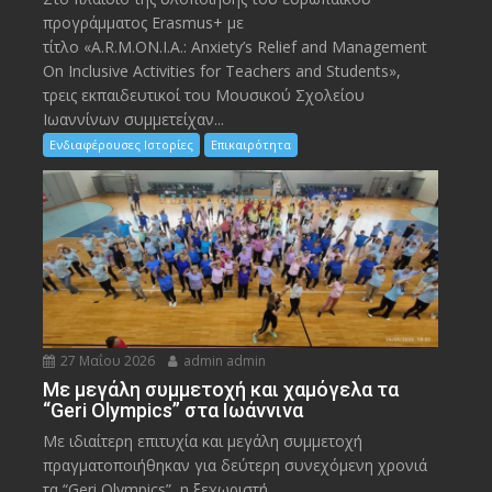
προγράμματος Erasmus+ με
τίτλο «A.R.M.ON.I.A.: Anxiety’s Relief and Management
On Inclusive Activities for Teachers and Students»,
τρεις εκπαιδευτικοί του Μουσικού Σχολείου
Ιωαννίνων συμμετείχαν...
Ενδιαφέρουσες Ιστορίες
Επικαιρότητα
27 Μαΐου 2026
admin admin
Με μεγάλη συμμετοχή και χαμόγελα τα
“Geri Olympics” στα Ιωάννινα
Με ιδιαίτερη επιτυχία και μεγάλη συμμετοχή
πραγματοποιήθηκαν για δεύτερη συνεχόμενη χρονιά
τα “Geri Olympics”, η ξεχωριστή...