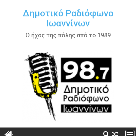
Περάστε
στο
Δημοτικό Ραδιόφωνο
περιεχόμενο
Ιωαννίνων
Ο ήχος της πόλης από το 1989