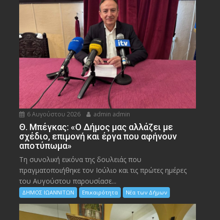
6 Αυγούστου 2026
admin admin
Θ. Μπέγκας: «Ο Δήμος μας αλλάζει με
σχέδιο, επιμονή και έργα που αφήνουν
αποτύπωμα»
Τη συνολική εικόνα της δουλειάς που
πραγματοποιήθηκε τον Ιούλιο και τις πρώτες ημέρες
του Αυγούστου παρουσίασε...
ΔΗΜΟΣ ΙΩΑΝΝΙΤΩΝ
Επικαιρότητα
Νέα των Δήμων