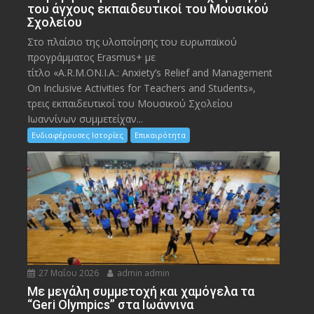
του άγχους εκπαιδευτικοί του Μουσικού
Σχολείου
Στο πλαίσιο της υλοποίησης του ευρωπαϊκού
προγράμματος Erasmus+ με
τίτλο «A.R.M.ON.I.A.: Anxiety’s Relief and Management
On Inclusive Activities for Teachers and Students»,
τρεις εκπαιδευτικοί του Μουσικού Σχολείου
Ιωαννίνων συμμετείχαν...
Ενδιαφέρουσες Ιστορίες
Επικαιρότητα
27 Μαΐου 2026
admin admin
Με μεγάλη συμμετοχή και χαμόγελα τα
“Geri Olympics” στα Ιωάννινα