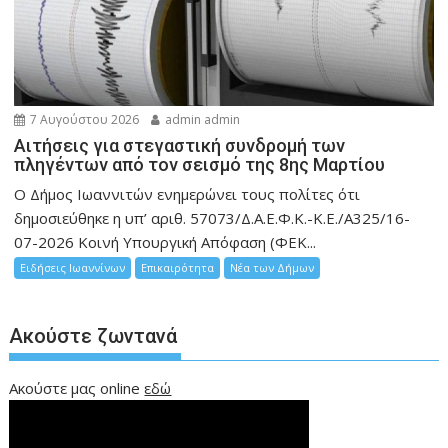
7 Αυγούστου 2026
admin admin
Αιτήσεις για στεγαστική συνδρομή των
πληγέντων από τον σεισμό της 8ης Μαρτίου
Ο Δήμος Ιωαννιτών ενημερώνει τους πολίτες ότι
δημοσιεύθηκε η υπ’ αριθ. 57073/Δ.Α.Ε.Φ.Κ.-Κ.Ε./Α325/16-
07-2026 Κοινή Υπουργική Απόφαση (ΦΕΚ...
Ειδήσεις Ιωαννίνων
Επικαιρότητα
Νέα των Δήμων
Ακούστε ζωντανά
Ακούστε μας online
εδώ