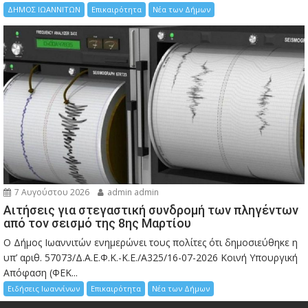
ΔΗΜΟΣ ΙΩΑΝΝΙΤΩΝ
Επικαιρότητα
Νέα των Δήμων
7 Αυγούστου 2026
admin admin
Αιτήσεις για στεγαστική συνδρομή των πληγέντων
από τον σεισμό της 8ης Μαρτίου
Ο Δήμος Ιωαννιτών ενημερώνει τους πολίτες ότι δημοσιεύθηκε η
υπ’ αριθ. 57073/Δ.Α.Ε.Φ.Κ.-Κ.Ε./Α325/16-07-2026 Κοινή Υπουργική
Απόφαση (ΦΕΚ...
Ειδήσεις Ιωαννίνων
Επικαιρότητα
Νέα των Δήμων