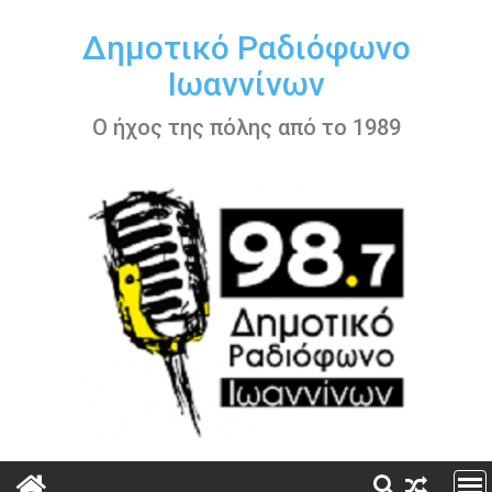
Περάστε
στο
Δημοτικό Ραδιόφωνο
περιεχόμενο
Ιωαννίνων
Ο ήχος της πόλης από το 1989