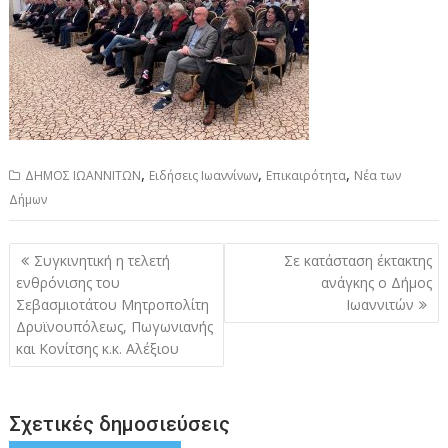
,
,
,
ΔΗΜΟΣ ΙΩΑΝΝΙΤΩΝ
Ειδήσεις Ιωαννίνων
Επικαιρότητα
Νέα των
Δήμων
Πλοήγηση
Συγκινητική η τελετή
Σε κατάσταση έκτακτης
άρθρων
ενθρόνισης του
ανάγκης ο Δήμος
Σεβασμιοτάτου Μητροπολίτη
Ιωαννιτών
Δρυϊνουπόλεως, Πωγωνιανής
και Κονίτσης κ.κ. Αλέξιου
Σχετικές δημοσιεύσεις