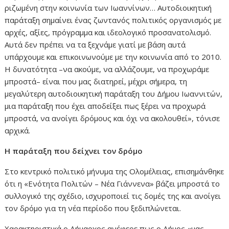
ριζωμένη στην κοινωνία των Ιωαννίνων… Αυτοδιοικητική
παράταξη σημαίνει ένας ζωντανός πολιτικός οργανισμός με
αρχές, αξίες, πρόγραμμα και ιδεολογικό προσανατολισμό.
Αυτά δεν πρέπει να τα ξεχνάμε γιατί με βάση αυτά
υπάρχουμε και επικοινωνούμε με την κοινωνία από το 2010.
Η δυνατότητα –να ακούμε, να αλλάζουμε, να προχωράμε
μπροστά– είναι που μας διατηρεί, μέχρι σήμερα, τη
μεγαλύτερη αυτοδιοικητική παράταξη του Δήμου Ιωαννιτών,
μια παράταξη που έχει αποδείξει πως ξέρει να προχωρά
μπροστά, να ανοίγει δρόμους και όχι να ακολουθεί», τόνισε
αρχικά.
Η παράταξη που δείχνει τον δρόμο
Στο κεντρικό πολιτικό μήνυμα της Ολομέλειας, επισημάνθηκε
ότι η «Ενότητα Πολιτών – Νέα Γιάννενα» βάζει μπροστά το
συλλογικό της σχέδιο, ισχυροποιεί τις δομές της και ανοίγει
τον δρόμο για τη νέα περίοδο που ξεδιπλώνεται.
Χαρακτηριστικά ο Δήμαρχος ανέφερε πως ο Δήμος «μας