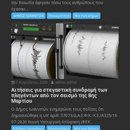
την Bοιωτία άφησαν πίσω τους ανθρώπους που
έχασαν...
ΔΗΜΟΣ ΙΩΑΝΝΙΤΩΝ
Επικαιρότητα
Νέα των Δήμων
7 Αυγούστου 2026
admin admin
Αιτήσεις για στεγαστική συνδρομή των
πληγέντων από τον σεισμό της 8ης
Μαρτίου
Ο Δήμος Ιωαννιτών ενημερώνει τους πολίτες ότι
δημοσιεύθηκε η υπ’ αριθ. 57073/Δ.Α.Ε.Φ.Κ.-Κ.Ε./Α325/16-
07-2026 Κοινή Υπουργική Απόφαση (ΦΕΚ...
Ειδήσεις Ιωαννίνων
Επικαιρότητα
Νέα των Δήμων