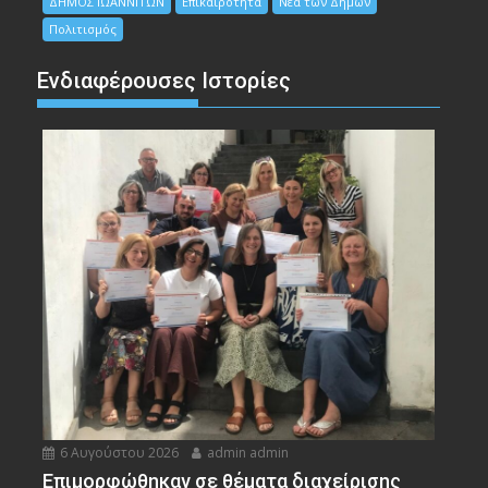
ΔΗΜΟΣ ΙΩΑΝΝΙΤΩΝ
Επικαιρότητα
Νέα των Δήμων
Πολιτισμός
Ενδιαφέρουσες Ιστορίες
6 Αυγούστου 2026
admin admin
Eπιμορφώθηκαν σε θέματα διαχείρισης