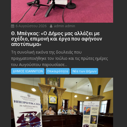
6 Αυγούστου 2026
admin admin
Θ. Μπέγκας: «Ο Δήμος μας αλλάζει με
σχέδιο, επιμονή και έργα που αφήνουν
αποτύπωμα»
Τη συνολική εικόνα της δουλειάς που
πραγματοποιήθηκε τον Ιούλιο και τις πρώτες ημέρες
του Αυγούστου παρουσίασε...
ΔΗΜΟΣ ΙΩΑΝΝΙΤΩΝ
Επικαιρότητα
Νέα των Δήμων