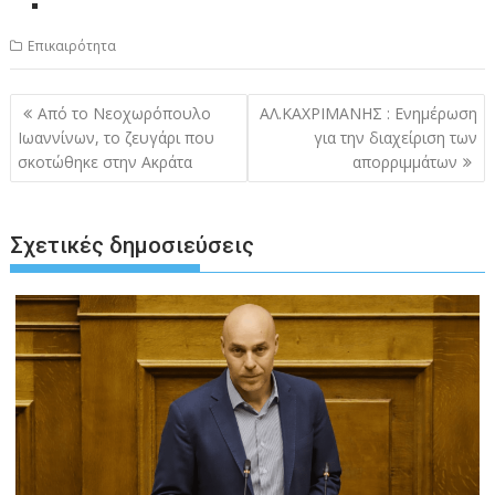
Επικαιρότητα
Πλοήγηση
Από το Νεοχωρόπουλο
ΑΛ.ΚΑΧΡΙΜΑΝΗΣ : Ενημέρωση
άρθρων
Ιωαννίνων, το ζευγάρι που
για την διαχείριση των
σκοτώθηκε στην Ακράτα
απορριμμάτων
Σχετικές δημοσιεύσεις