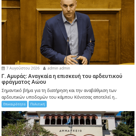
7 Αυγούστου 2026
admin admin
Γ. Αμυράς: Αναγκαία η επισκευή του αρδευτικού
φράγματος Αώου
Σημαντικό βήμα για τη διατήρηση και την αναβάθμιση των
αρδευτικών υποδομών του κάμπου Κόνιτσας αποτελεί η...
Επικαιρότητα
Πολιτική