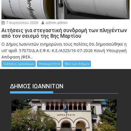
7 Αυγούστου 2026
admin admin
Αιτήσεις για στεγαστική συνδρομή των πληγέντων
από τον σεισμό της 8ης Μαρτίου
Ο Δήμος Ιωαννιτών ενημερώνει τους πολίτες ότι δημοσιεύθηκε η
υπ’ αριθ. 57073/Δ.Α.Ε.Φ.Κ.-Κ.Ε./Α325/16-07-2026 Κοινή Υπουργική
Απόφαση (ΦΕΚ...
Ειδήσεις Ιωαννίνων
Επικαιρότητα
Νέα των Δήμων
ΔΗΜΟΣ ΙΩΑΝΝΙΤΩΝ