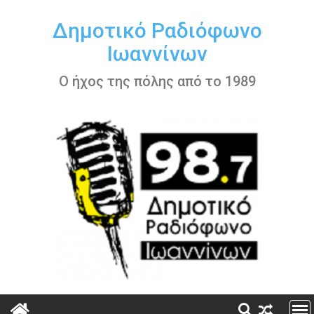
Περάστε
στο
Δημοτικό Ραδιόφωνο
περιεχόμενο
Ιωαννίνων
Ο ήχος της πόλης από το 1989