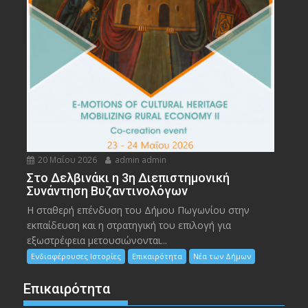
20 Μαΐου 2026
admin admin
Στο Δελβινάκι η 3η Διεπιστημονική
Συνάντηση Βυζαντινολόγων
Η σταθερή επένδυση του Δήμου Πωγωνίου στην
εκπαίδευση και η στρατηγική του επιλογή για
εξωστρέφεια μετουσιώνονται...
Ενδιαφέρουσες Ιστορίες
Επικαιρότητα
Νέα των Δήμων
Επικαιρότητα