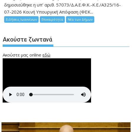
δημοσιεύθηκε η υπ’ αριθ. 57073/Δ.Α.Ε.Φ.Κ.-Κ.Ε./Α325/16-
07-2026 Κοινή Υπουργική Απόφαση (ΦΕΚ...
Ειδήσεις Ιωαννίνων
Επικαιρότητα
Νέα των Δήμων
Ακούστε ζωντανά
Ακούστε μας online
εδώ