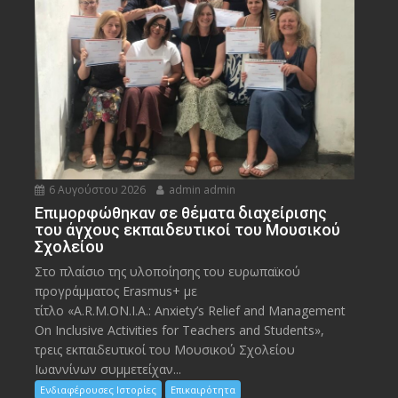
6 Αυγούστου 2026
admin admin
Eπιμορφώθηκαν σε θέματα διαχείρισης
του άγχους εκπαιδευτικοί του Μουσικού
Σχολείου
Στο πλαίσιο της υλοποίησης του ευρωπαϊκού
προγράμματος Erasmus+ με
τίτλο «A.R.M.ON.I.A.: Anxiety’s Relief and Management
On Inclusive Activities for Teachers and Students»,
τρεις εκπαιδευτικοί του Μουσικού Σχολείου
Ιωαννίνων συμμετείχαν...
Ενδιαφέρουσες Ιστορίες
Επικαιρότητα