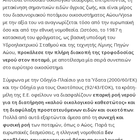
μετακίνηση σημαντικών ειδών άγριας ζωής, και είναι μέρος
του διασυνοριακού ποτάμιου οικοσυστήματος Αώου/Vjosa
με την αξία του να αναγνωρίζεται τόσο από την ευρωπαϊκή
όσο και από την εθνική νομοθεσία. Ωστόσο, το 1987 η
κατασκευή του φράγματος, ως βασική υποδομή του
Υδροηλεκτρικού Σταθμού και της τεχνητής Λίμνης Πηγών
Αώου,
προκάλεσε την πλήρη διακοπή της τροφοδοσίας
νερού στον ποταμό
, με αποτέλεσμα μία σειρά συνεπειών
στο ευρύτερο οικοσύστημα.
Σύμφωνα με την Οδηγία-Πλαίσιο για τα Ύδατα (2000/60/ΕΚ)
και την Οδηγία για τους Οικοτόπους (92/43/ΕΟΚ), τα κράτη-
μέλη της Ε.Ε. οφείλουν να διασφαλίζουν
επαρκή ροή νερού
για τη διατήρηση «καλού οικολογικού καθεστώτος» και
τη διαφύλαξη προστατευόμενων ειδών και οικοτόπων
.
Πολλά από αυτά εξαρτώνται άμεσα από τη
συνεχή και
φυσική ροή
των ποταμών, όπως ο Αώος. Παρά τις
ευρωπαϊκές δεσμεύσεις, η ελληνική νομοθεσία
δεν
προβλέπει την υποχρεωτική θέσπιση οικολογικής