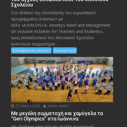
Σχολείου
Στο πλαίσιο της υλοποίησης του ευρωπαϊκού
προγράμματος Erasmus+ με
τίτλο «A.R.M.ON.I.A.: Anxiety’s Relief and Management
On Inclusive Activities for Teachers and Students»,
τρεις εκπαιδευτικοί του Μουσικού Σχολείου
Ιωαννίνων συμμετείχαν...
Ενδιαφέρουσες Ιστορίες
Επικαιρότητα
27 Μαΐου 2026
admin admin
Με μεγάλη συμμετοχή και χαμόγελα τα
“Geri Olympics” στα Ιωάννινα
Με ιδιαίτερη επιτυχία και μεγάλη συμμετοχή