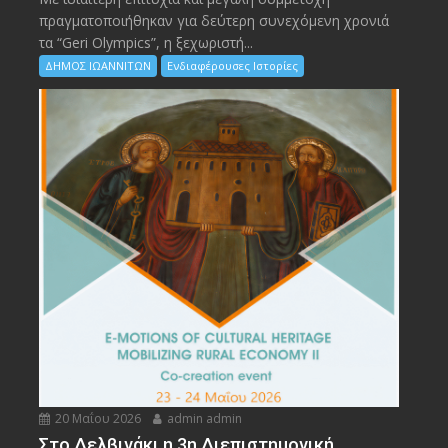
πραγματοποιήθηκαν για δεύτερη συνεχόμενη χρονιά
τα “Geri Olympics”, η ξεχωριστή...
ΔΗΜΟΣ ΙΩΑΝΝΙΤΩΝ
Ενδιαφέρουσες Ιστορίες
20 Μαΐου 2026
admin admin
Στο Δελβινάκι η 3η Διεπιστημονική