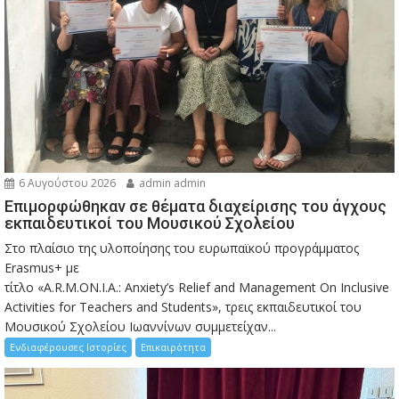
6 Αυγούστου 2026
admin admin
Eπιμορφώθηκαν σε θέματα διαχείρισης του άγχους
εκπαιδευτικοί του Μουσικού Σχολείου
Στο πλαίσιο της υλοποίησης του ευρωπαϊκού προγράμματος
Erasmus+ με
τίτλο «A.R.M.ON.I.A.: Anxiety’s Relief and Management On Inclusive
Activities for Teachers and Students», τρεις εκπαιδευτικοί του
Μουσικού Σχολείου Ιωαννίνων συμμετείχαν...
Ενδιαφέρουσες Ιστορίες
Επικαιρότητα