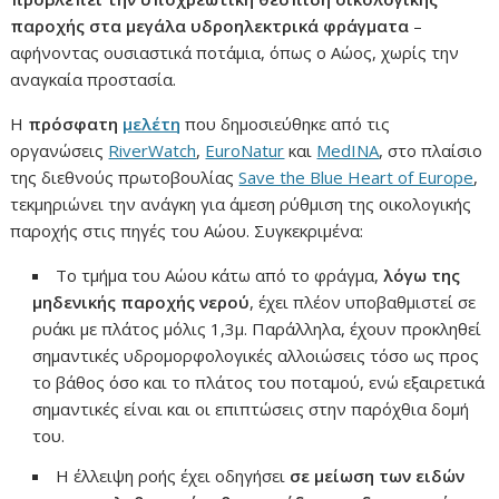
παροχής στα μεγάλα υδροηλεκτρικά φράγματα
–
αφήνοντας ουσιαστικά ποτάμια, όπως ο Αώος, χωρίς την
αναγκαία προστασία.
Η
πρόσφατη
μελέτη
που δημοσιεύθηκε από τις
οργανώσεις
RiverWatch
,
EuroNatur
και
MedINA
, στο πλαίσιο
της διεθνούς πρωτοβουλίας
Save the Blue Heart of Europe
,
τεκμηριώνει την ανάγκη για άμεση ρύθμιση της οικολογικής
παροχής στις πηγές του Αώου. Συγκεκριμένα:
Το τμήμα του Αώου κάτω από το φράγμα,
λόγω της
μηδενικής παροχής νερού
, έχει πλέον υποβαθμιστεί σε
ρυάκι με πλάτος μόλις 1,3μ. Παράλληλα, έχουν προκληθεί
σημαντικές υδρομορφολογικές αλλοιώσεις τόσο ως προς
το βάθος όσο και το πλάτος του ποταμού, ενώ εξαιρετικά
σημαντικές είναι και οι επιπτώσεις στην παρόχθια δομή
του.
Η έλλειψη ροής έχει οδηγήσει
σε μείωση των ειδών