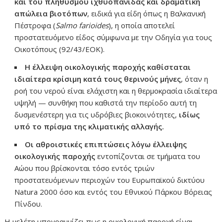
και του πληθυσμού ιχθυοπανίδας και δραματική
απώλεια βιοτόπων
, ειδικά για είδη όπως η Βαλκανική
Πέστροφα (
Salmo farioides
), η οποία αποτελεί
προστατευόμενο είδος σύμφωνα με την Οδηγία για τους
Οικοτόπους (92/43/ΕΟΚ).
Η έλλειψη οικολογικής παροχής καθίσταται
ιδιαίτερα κρίσιμη κατά τους θερινούς μήνες
, όταν η
ροή του νερού είναι ελάχιστη και η θερμοκρασία ιδιαίτερα
υψηλή — συνθήκη που καθιστά την περίοδο αυτή τη
δυσμενέστερη για τις υδρόβιες βιοκοινότητες,
ιδίως
υπό το πρίσμα της κλιματικής αλλαγής.
Οι αθροιστικές επιπτώσεις λόγω έλλειψης
οικολογικής παροχής
εντοπίζονται σε τμήματα του
Αώου που βρίσκονται τόσο εντός τριών
προστατευόμενων περιοχών του Ευρωπαϊκού δικτύου
Natura 2000 όσο και εντός του Εθνικού Πάρκου Βόρειας
Πίνδου.
Η μελέτη υπογραμμίζει πως η οικολογική παροχή είναι