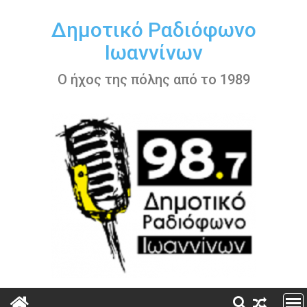
Περάστε
στο
Δημοτικό Ραδιόφωνο
περιεχόμενο
Ιωαννίνων
Ο ήχος της πόλης από το 1989