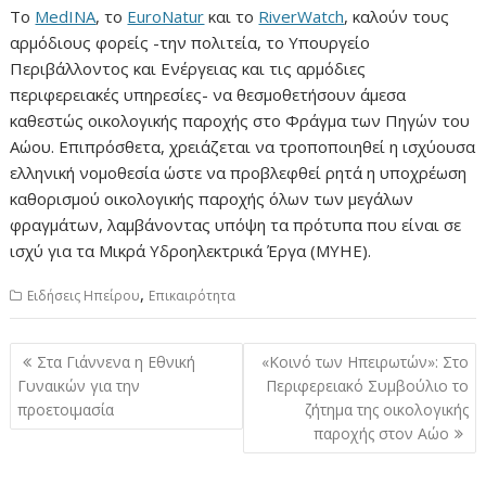
Το
MedINA
, το
EuroNatur
και το
RiverWatch
, καλούν τους
αρμόδιους φορείς -την πολιτεία, το Υπουργείο
Περιβάλλοντος και Ενέργειας και τις αρμόδιες
περιφερειακές υπηρεσίες- να θεσμοθετήσουν άμεσα
καθεστώς οικολογικής παροχής στο Φράγμα των Πηγών του
Αώου. Επιπρόσθετα, χρειάζεται να τροποποιηθεί η ισχύουσα
ελληνική νομοθεσία ώστε να προβλεφθεί ρητά η υποχρέωση
καθορισμού οικολογικής παροχής όλων των μεγάλων
φραγμάτων, λαμβάνοντας υπόψη τα πρότυπα που είναι σε
ισχύ για τα Μικρά Υδροηλεκτρικά Έργα (ΜΥΗΕ).
,
Ειδήσεις Ηπείρου
Επικαιρότητα
Πλοήγηση
Στα Γιάννενα η Εθνική
«Κοινό των Ηπειρωτών»: Στο
άρθρων
Γυναικών για την
Περιφερειακό Συμβούλιο το
προετοιμασία
ζήτημα της οικολογικής
παροχής στον Αώο