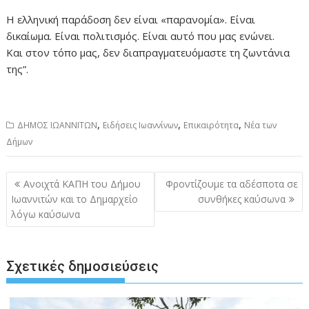
Η ελληνική παράδοση δεν είναι «παρανομία». Είναι
δικαίωμα. Είναι πολιτισμός. Είναι αυτό που μας ενώνει.
Και στον τόπο μας, δεν διαπραγματευόμαστε τη ζωντάνια
της”.
,
,
,
ΔΗΜΟΣ ΙΩΑΝΝΙΤΩΝ
Ειδήσεις Ιωαννίνων
Επικαιρότητα
Νέα των
Δήμων
Πλοήγηση
Ανοιχτά ΚΑΠΗ του Δήμου
Φροντίζουμε τα αδέσποτα σε
άρθρων
Ιωαννιτών και το Δημαρχείο
συνθήκες καύσωνα
λόγω καύσωνα
Σχετικές δημοσιεύσεις