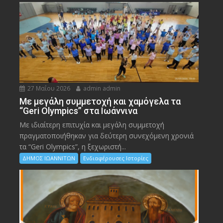
27 Μαΐου 2026
admin admin
Με μεγάλη συμμετοχή και χαμόγελα τα
“Geri Olympics” στα Ιωάννινα
Με ιδιαίτερη επιτυχία και μεγάλη συμμετοχή
πραγματοποιήθηκαν για δεύτερη συνεχόμενη χρονιά
τα “Geri Olympics”, η ξεχωριστή...
ΔΗΜΟΣ ΙΩΑΝΝΙΤΩΝ
Ενδιαφέρουσες Ιστορίες