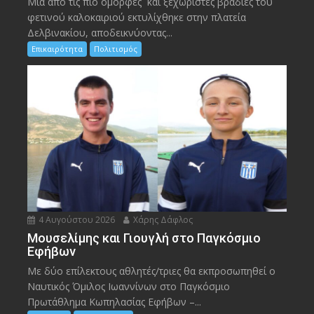
Μια από τις πιο όμορφες και ξεχωριστές βραδιές του
φετινού καλοκαιριού εκτυλίχθηκε στην πλατεία
Δελβινακίου, αποδεικνύοντας...
Επικαιρότητα
Πολιτισμός
4 Αυγούστου 2026
Χάρης Δάφλος
Μουσελίμης και Γιουγλή στο Παγκόσμιο
Εφήβων
Mε δύο επίλεκτους αθλητές/τριες θα εκπροσωπηθεί ο
Ναυτικός Όμιλος Ιωαννίνων στο Παγκόσμιο
Πρωτάθλημα Κωπηλασίας Εφήβων –...