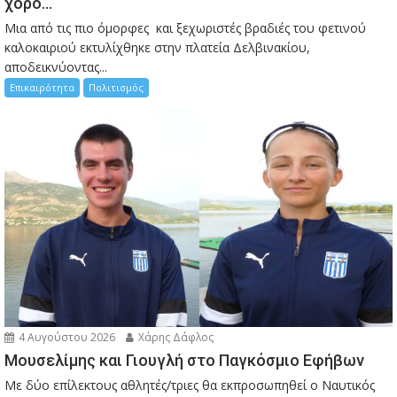
χορό…
Μια από τις πιο όμορφες και ξεχωριστές βραδιές του φετινού
καλοκαιριού εκτυλίχθηκε στην πλατεία Δελβινακίου,
αποδεικνύοντας...
Επικαιρότητα
Πολιτισμός
4 Αυγούστου 2026
Χάρης Δάφλος
Μουσελίμης και Γιουγλή στο Παγκόσμιο Εφήβων
Mε δύο επίλεκτους αθλητές/τριες θα εκπροσωπηθεί ο Ναυτικός