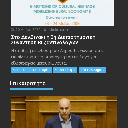
20 Μαΐου 2026
admin admin
Στο Δελβινάκι η 3η Διεπιστημονική
Συνάντηση Βυζαντινολόγων
Η σταθερή επένδυση του Δήμου Πωγωνίου στην
εκπαίδευση και η στρατηγική του επιλογή για
εξωστρέφεια μετουσιώνονται...
Ενδιαφέρουσες Ιστορίες
Επικαιρότητα
Νέα των Δήμων
Επικαιρότητα