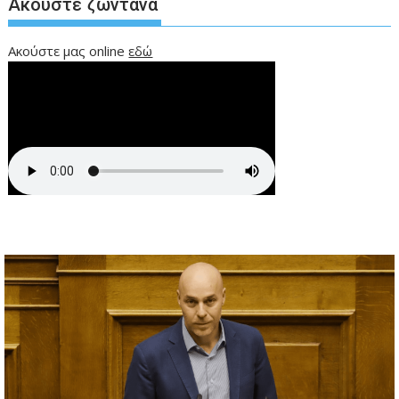
Ακούστε ζωντανά
Ακούστε μας online
εδώ