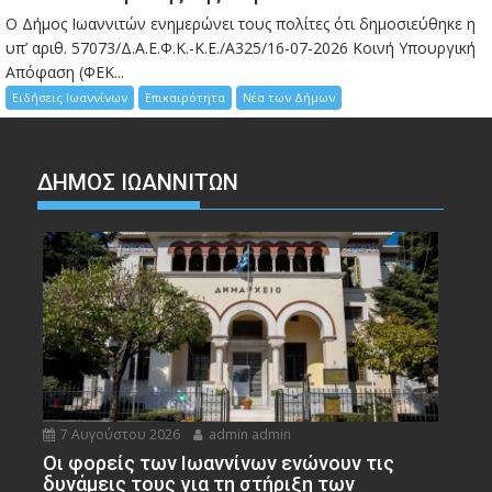
Ο Δήμος Ιωαννιτών ενημερώνει τους πολίτες ότι δημοσιεύθηκε η
υπ’ αριθ. 57073/Δ.Α.Ε.Φ.Κ.-Κ.Ε./Α325/16-07-2026 Κοινή Υπουργική
Απόφαση (ΦΕΚ...
Ειδήσεις Ιωαννίνων
Επικαιρότητα
Νέα των Δήμων
ΔΗΜΟΣ ΙΩΑΝΝΙΤΩΝ
7 Αυγούστου 2026
admin admin
Οι φορείς των Ιωαννίνων ενώνουν τις
δυνάμεις τους για τη στήριξη των