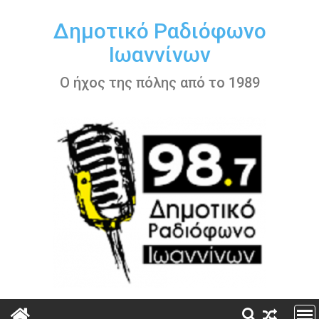
Περάστε
στο
Δημοτικό Ραδιόφωνο
περιεχόμενο
Ιωαννίνων
Ο ήχος της πόλης από το 1989