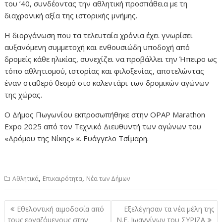
του ’40, συνδέοντας την αθλητική προσπάθεια με τη
διαχρονική αξία της ιστορικής μνήμης.
Η διοργάνωση που τα τελευταία χρόνια έχει γνωρίσει
αυξανόμενη συμμετοχή και ενθουσιώδη υποδοχή από
δρομείς κάθε ηλικίας, συνεχίζει να προβάλλει την Ήπειρο ως
τόπο αθλητισμού, ιστορίας και φιλοξενίας, αποτελώντας
έναν σταθερό θεσμό στο καλεντάρι των δρομικών αγώνων
της χώρας.
Ο Δήμος Πωγωνίου εκπροσωπήθηκε στην OPAP Marathon
Expo 2025 από τον Τεχνικό Διευθυντή των αγώνων του
«Δρόμου της Νίκης» κ. Ευάγγελο Τσίμαρη.
,
,
Αθλητικά
Επικαιρότητα
Νέα των Δήμων
Πλοήγηση
Εθελοντική αιμοδοσία από
Εξελέγησαν τα νέα μέλη της
άρθρων
τους εργαζόμενους στην
Ν.Ε. Ιωαννίνων του ΣΥΡΙΖΑ