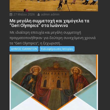
27 Μαΐου 2026
admin admin
Με μεγάλη συμμετοχή και χαμόγελα τα
“Geri Olympics” στα Ιωάννινα
Με ιδιαίτερη επιτυχία και μεγάλη συμμετοχή
πραγματοποιήθηκαν για δεύτερη συνεχόμενη χρονιά
τα “Geri Olympics”, η ξεχωριστή...
ΔΗΜΟΣ ΙΩΑΝΝΙΤΩΝ
Ενδιαφέρουσες Ιστορίες