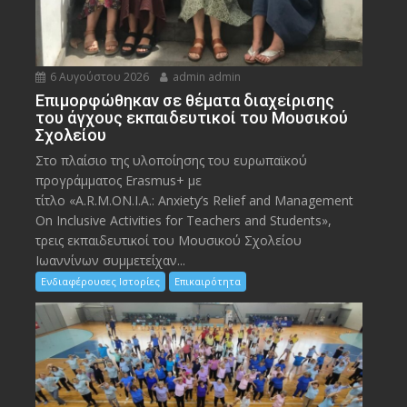
6 Αυγούστου 2026
admin admin
Eπιμορφώθηκαν σε θέματα διαχείρισης
του άγχους εκπαιδευτικοί του Μουσικού
Σχολείου
Στο πλαίσιο της υλοποίησης του ευρωπαϊκού
προγράμματος Erasmus+ με
τίτλο «A.R.M.ON.I.A.: Anxiety’s Relief and Management
On Inclusive Activities for Teachers and Students»,
τρεις εκπαιδευτικοί του Μουσικού Σχολείου
Ιωαννίνων συμμετείχαν...
Ενδιαφέρουσες Ιστορίες
Επικαιρότητα