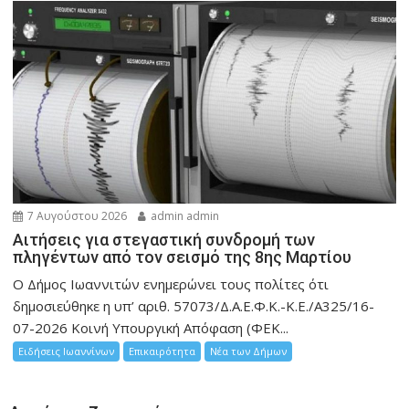
7 Αυγούστου 2026
admin admin
Αιτήσεις για στεγαστική συνδρομή των
πληγέντων από τον σεισμό της 8ης Μαρτίου
Ο Δήμος Ιωαννιτών ενημερώνει τους πολίτες ότι
δημοσιεύθηκε η υπ’ αριθ. 57073/Δ.Α.Ε.Φ.Κ.-Κ.Ε./Α325/16-
07-2026 Κοινή Υπουργική Απόφαση (ΦΕΚ...
Ειδήσεις Ιωαννίνων
Επικαιρότητα
Νέα των Δήμων