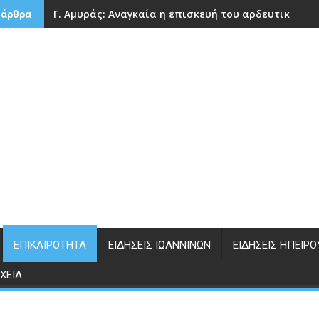
Γ. Αμυράς: Αναγκαία η επισκευή του αρδευτικού 
 άρθρα
ΕΠΙΚΑΙΡΌΤΗΤΑ
ΕΙΔΉΣΕΙΣ ΙΩΑΝΝΊΝΩΝ
ΕΙΔΉΣΕΙΣ ΗΠΕΊΡΟ
ΧΕΊΑ