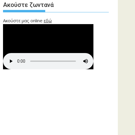
Ακούστε ζωντανά
Ακούστε μας online
εδώ