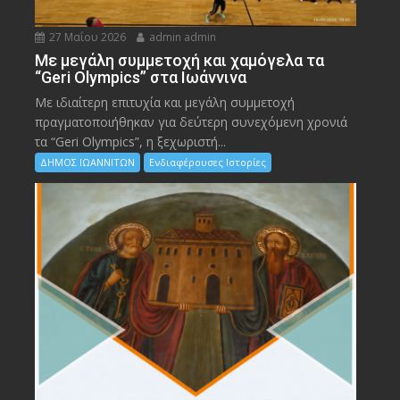
27 Μαΐου 2026
admin admin
Με μεγάλη συμμετοχή και χαμόγελα τα
“Geri Olympics” στα Ιωάννινα
Με ιδιαίτερη επιτυχία και μεγάλη συμμετοχή
πραγματοποιήθηκαν για δεύτερη συνεχόμενη χρονιά
τα “Geri Olympics”, η ξεχωριστή...
ΔΗΜΟΣ ΙΩΑΝΝΙΤΩΝ
Ενδιαφέρουσες Ιστορίες