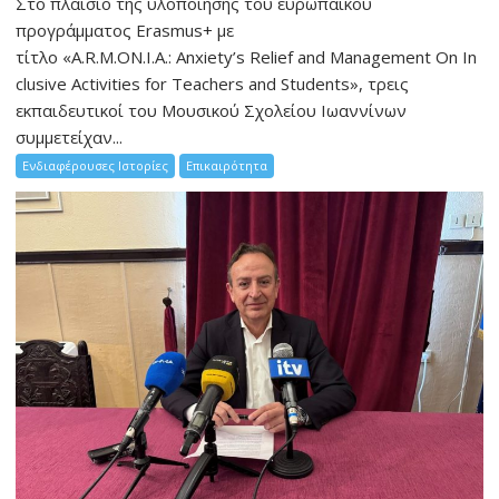
Στο πλαίσιο της υλοποίησης του ευρωπαϊκού
προγράμματος Erasmus+ με
τίτλο «A.R.M.ON.I.A.: Anxiety’s Relief and Management On In
clusive Activities for Teachers and Students», τρεις
εκπαιδευτικοί του Μουσικού Σχολείου Ιωαννίνων
συμμετείχαν...
Ενδιαφέρουσες Ιστορίες
Επικαιρότητα