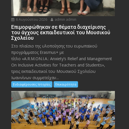
6 Αυγούστου 2026
admin admin
Eπιμορφώθηκαν σε θέματα διαχείρισης
του άγχους εκπαιδευτικοί του Μουσικού
Σχολείου
Στο πλαίσιο της υλοποίησης του ευρωπαϊκού
προγράμματος Erasmus+ με
τίτλο «A.R.M.ON.I.A.: Anxiety’s Relief and Management
On Inclusive Activities for Teachers and Students»,
τρεις εκπαιδευτικοί του Μουσικού Σχολείου
Ιωαννίνων συμμετείχαν...
Ενδιαφέρουσες Ιστορίες
Επικαιρότητα