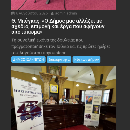
6 Αυγούστου 2026
admin admin
Θ. Μπέγκας: «Ο Δήμος μας αλλάζει με
σχέδιο, επιμονή και έργα που αφήνουν
αποτύπωμα»
Τη συνολική εικόνα της δουλειάς που
πραγματοποιήθηκε τον Ιούλιο και τις πρώτες ημέρες
του Αυγούστου παρουσίασε...
ΔΗΜΟΣ ΙΩΑΝΝΙΤΩΝ
Επικαιρότητα
Νέα των Δήμων