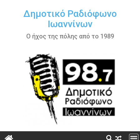
Περάστε
στο
Δημοτικό Ραδιόφωνο
περιεχόμενο
Ιωαννίνων
Ο ήχος της πόλης από το 1989