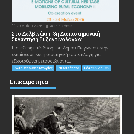
20 Μαΐου 2026
admin admin
Στο Δελβινάκι η 3η Διεπιστημονική
Συνάντηση Βυζαντινολόγων
Η σταθερή επένδυση του Δήμου Πωγωνίου στην
εκπαίδευση και η στρατηγική του επιλογή για
εξωστρέφεια μετουσιώνονται...
Ενδιαφέρουσες Ιστορίες
Επικαιρότητα
Νέα των Δήμων
Επικαιρότητα