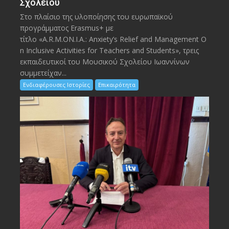
Σχολείου
Στο πλαίσιο της υλοποίησης του ευρωπαϊκού
προγράμματος Erasmus+ με
τίτλο «A.R.M.ON.I.A.: Anxiety’s Relief and Management O
n Inclusive Activities for Teachers and Students», τρεις
εκπαιδευτικοί του Μουσικού Σχολείου Ιωαννίνων
συμμετείχαν...
Ενδιαφέρουσες Ιστορίες
Επικαιρότητα