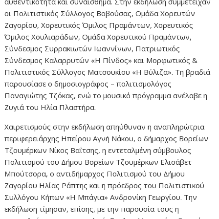
αυθεντικότητα και συναίσθημα. Στην εκδήλωση συμμετείχαν
οι Πολιτιστικός Σύλλογος Βοβούσας, Ομάδα Χορευτών
Ζαγορίου, Χορευτικός Όμιλος Πραμάντων, Χορευτικός
Όμιλος Χουλιαράδων, Ομάδα Χορευτικού Πραμάντων,
Σύνδεσμος Συρρακιωτών Ιωαννίνων, Πατριωτικός
Σύνδεσμος Καλαρρυτών «Η Πίνδος» και Μορφωτικός &
Πολιτιστικός Σύλλογος Ματσουκίου «Η Βύλιζα». Τη βραδιά
παρουσίασε ο δημοσιογράφος – πολιτισμολόγος
Παναγιώτης Τζόκας, ενώ το μουσικό πρόγραμμα ανέλαβε η
Ζυγιά του Ηλία Πλαστήρα.
Χαιρετισμούς στην εκδήλωση απηύθυναν η αναπληρώτρια
περιφερειάρχης Ηπείρου Αγνή Νάκου, ο δήμαρχος Βορείων
Τζουμέρκων Νίκος Βαΐτσης, η εντεταλμένη σύμβουλος
Πολιτισμού του Δήμου Βορείων Τζουμέρκων Ελισάβετ
Μπούτσορα, ο αντιδήμαρχος Πολιτισμού του Δήμου
Ζαγορίου Ηλίας Ράπτης και η πρόεδρος του Πολιτιστικού
Συλλόγου Κήπων «Η Μπάγια» Ανδρονίκη Γεωργίου. Την
εκδήλωση τίμησαν, επίσης, με την παρουσία τους η