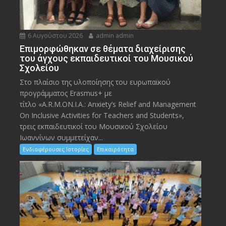
6 Αυγούστου 2026
admin admin
Eπιμορφώθηκαν σε θέματα διαχείρισης
του άγχους εκπαιδευτικοί του Μουσικού
Σχολείου
Στο πλαίσιο της υλοποίησης του ευρωπαϊκού
προγράμματος Erasmus+ με
τίτλο «A.R.M.ON.I.A.: Anxiety’s Relief and Management
On Inclusive Activities for Teachers and Students»,
τρεις εκπαιδευτικοί του Μουσικού Σχολείου
Ιωαννίνων συμμετείχαν...
Ενδιαφέρουσες Ιστορίες
Επικαιρότητα