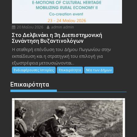
20 Μαΐου 2026
admin admin
Στο Δελβινάκι η 3η Διεπιστημονική
Συνάντηση Βυζαντινολόγων
Η σταθερή επένδυση του Δήμου Πωγωνίου στην
εκπαίδευση και η στρατηγική του επιλογή για
εξωστρέφεια μετουσιώνονται...
Ενδιαφέρουσες Ιστορίες
Επικαιρότητα
Νέα των Δήμων
Επικαιρότητα