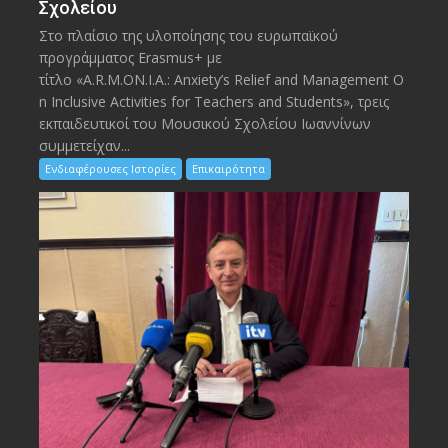
Σχολείου
Στο πλαίσιο της υλοποίησης του ευρωπαϊκού
προγράμματος Erasmus+ με
τίτλο «A.R.M.ON.I.A.: Anxiety’s Relief and Management O
n Inclusive Activities for Teachers and Students», τρεις
εκπαιδευτικοί του Μουσικού Σχολείου Ιωαννίνων
συμμετείχαν...
Ενδιαφέρουσες Ιστορίες
Επικαιρότητα