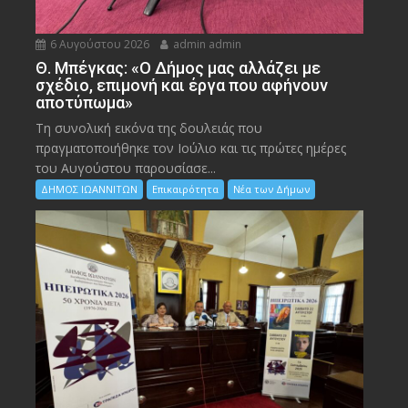
6 Αυγούστου 2026
admin admin
Θ. Μπέγκας: «Ο Δήμος μας αλλάζει με
σχέδιο, επιμονή και έργα που αφήνουν
αποτύπωμα»
Τη συνολική εικόνα της δουλειάς που
πραγματοποιήθηκε τον Ιούλιο και τις πρώτες ημέρες
του Αυγούστου παρουσίασε...
ΔΗΜΟΣ ΙΩΑΝΝΙΤΩΝ
Επικαιρότητα
Νέα των Δήμων