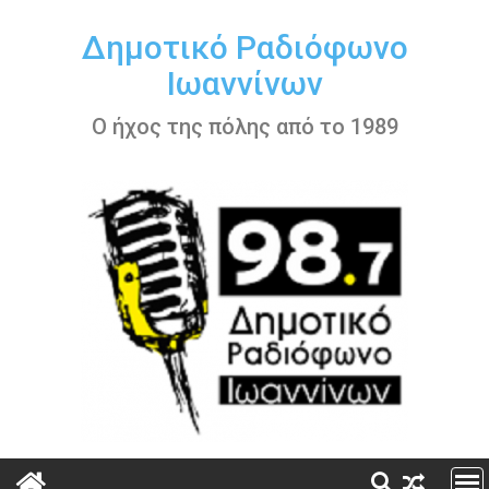
Περάστε
στο
Δημοτικό Ραδιόφωνο
περιεχόμενο
Ιωαννίνων
Ο ήχος της πόλης από το 1989