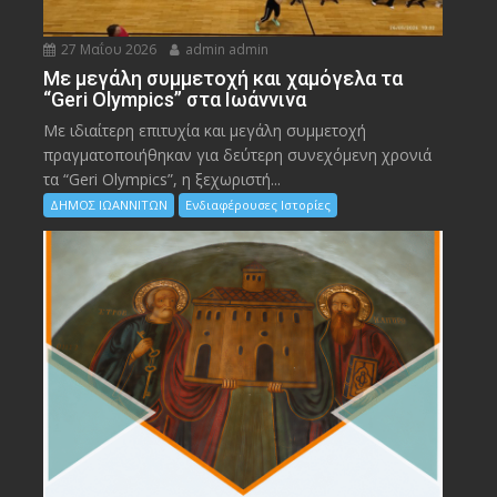
27 Μαΐου 2026
admin admin
Με μεγάλη συμμετοχή και χαμόγελα τα
“Geri Olympics” στα Ιωάννινα
Με ιδιαίτερη επιτυχία και μεγάλη συμμετοχή
πραγματοποιήθηκαν για δεύτερη συνεχόμενη χρονιά
τα “Geri Olympics”, η ξεχωριστή...
ΔΗΜΟΣ ΙΩΑΝΝΙΤΩΝ
Ενδιαφέρουσες Ιστορίες