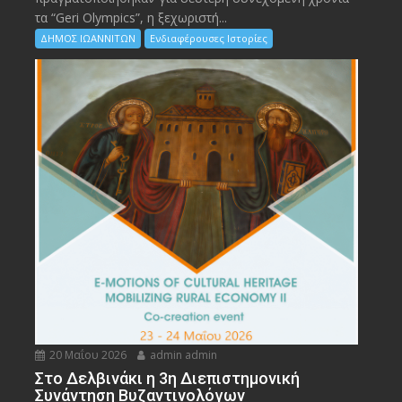
τα “Geri Olympics”, η ξεχωριστή...
ΔΗΜΟΣ ΙΩΑΝΝΙΤΩΝ
Ενδιαφέρουσες Ιστορίες
20 Μαΐου 2026
admin admin
Στο Δελβινάκι η 3η Διεπιστημονική
Συνάντηση Βυζαντινολόγων