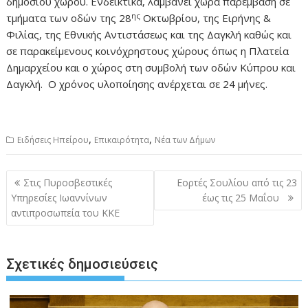
δημοσίου χώρου. Ενδεικτικά, λαμβάνει χώρα παρέμβαση σε
ης
τμήματα των οδών της 28
Οκτωβρίου, της Ειρήνης &
Φιλίας, της Εθνικής Αντιστάσεως και της Δαγκλή καθώς και
σε παρακείμενους κοινόχρηστους χώρους όπως η Πλατεία
Δημαρχείου και ο χώρος στη συμβολή των οδών Κύπρου και
Δαγκλή. Ο χρόνος υλοποίησης ανέρχεται σε 24 μήνες.
,
,
Ειδήσεις Ηπείρου
Επικαιρότητα
Νέα των Δήμων
Πλοήγηση
Στις Πυροσβεστικές
Εορτές Σουλίου από τις 23
άρθρων
Υπηρεσίες Ιωαννίνων
έως τις 25 Μαΐου
αντιπροσωπεία του ΚΚΕ
Σχετικές δημοσιεύσεις