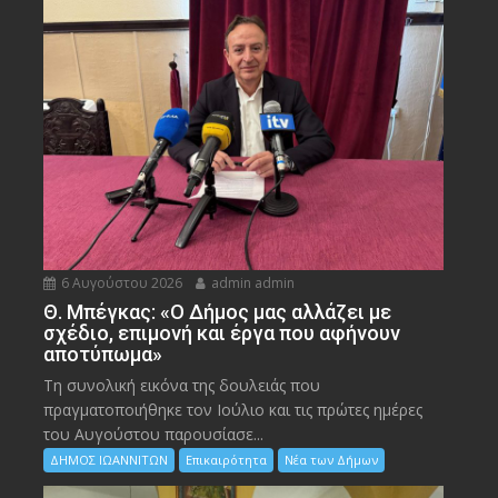
6 Αυγούστου 2026
admin admin
Θ. Μπέγκας: «Ο Δήμος μας αλλάζει με
σχέδιο, επιμονή και έργα που αφήνουν
αποτύπωμα»
Τη συνολική εικόνα της δουλειάς που
πραγματοποιήθηκε τον Ιούλιο και τις πρώτες ημέρες
του Αυγούστου παρουσίασε...
ΔΗΜΟΣ ΙΩΑΝΝΙΤΩΝ
Επικαιρότητα
Νέα των Δήμων