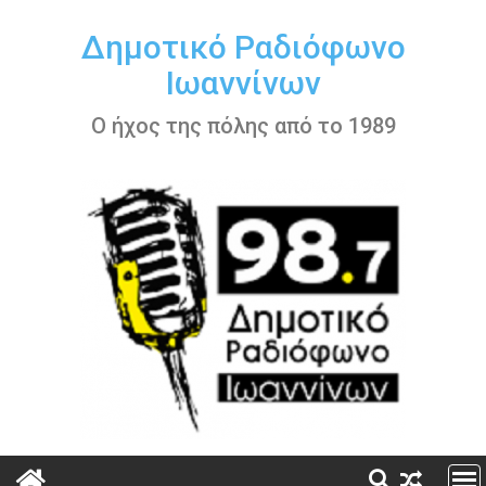
Περάστε
στο
Δημοτικό Ραδιόφωνο
περιεχόμενο
Ιωαννίνων
Ο ήχος της πόλης από το 1989