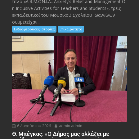
τίτλο «A.R.M.ON.I.A.: Anxiety’s Relief and Management O
n Inclusive Activities for Teachers and Students», τρεις
εκπαιδευτικοί του Μουσικού Σχολείου Ιωαννίνων
συμμετείχαν...
Ενδιαφέρουσες Ιστορίες
Επικαιρότητα
6 Αυγούστου 2026
admin admin
Θ. Μπέγκας: «Ο Δήμος μας αλλάζει με