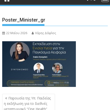
Poster_Minister_gr
22 Μαΐου 2026
Χάρης Δάφλος
Πλοήγηση
Παρουσία της Υπ. Παιδείας
άρθρων
η εκδήλωση για το διεθνές
μεταπτυχιακό “One Health”