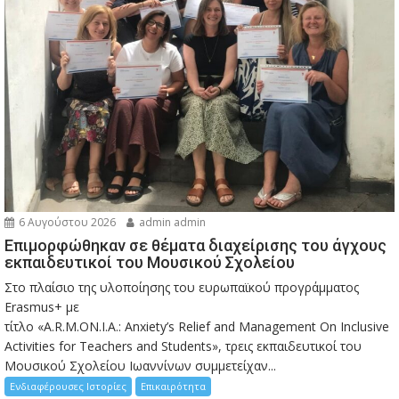
6 Αυγούστου 2026
admin admin
Eπιμορφώθηκαν σε θέματα διαχείρισης του άγχους
εκπαιδευτικοί του Μουσικού Σχολείου
Στο πλαίσιο της υλοποίησης του ευρωπαϊκού προγράμματος
Erasmus+ με
τίτλο «A.R.M.ON.I.A.: Anxiety’s Relief and Management On Inclusive
Activities for Teachers and Students», τρεις εκπαιδευτικοί του
Μουσικού Σχολείου Ιωαννίνων συμμετείχαν...
Ενδιαφέρουσες Ιστορίες
Επικαιρότητα