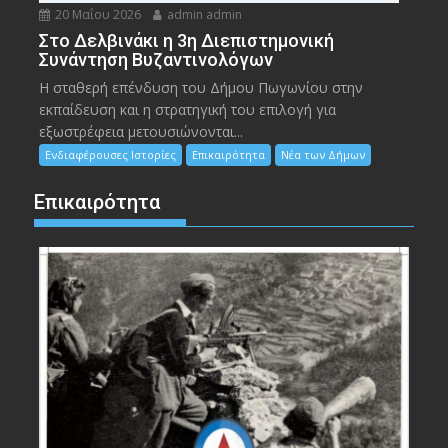
20 Μαΐου 2026
admin admin
Στο Δελβινάκι η 3η Διεπιστημονική
Συνάντηση Βυζαντινολόγων
Η σταθερή επένδυση του Δήμου Πωγωνίου στην
εκπαίδευση και η στρατηγική του επιλογή για
εξωστρέφεια μετουσιώνονται...
Ενδιαφέρουσες Ιστορίες
Επικαιρότητα
Νέα των Δήμων
Επικαιρότητα