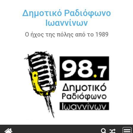
Περάστε
στο
Δημοτικό Ραδιόφωνο
περιεχόμενο
Ιωαννίνων
Ο ήχος της πόλης από το 1989