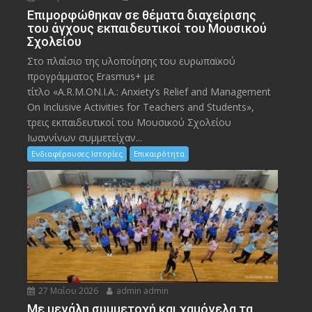
Eπιμορφώθηκαν σε θέματα διαχείρισης
του άγχους εκπαιδευτικοί του Μουσικού
Σχολείου
Στο πλαίσιο της υλοποίησης του ευρωπαϊκού
προγράμματος Erasmus+ με
τίτλο «A.R.M.ON.I.A.: Anxiety’s Relief and Management
On Inclusive Activities for Teachers and Students»,
τρεις εκπαιδευτικοί του Μουσικού Σχολείου
Ιωαννίνων συμμετείχαν...
Ενδιαφέρουσες Ιστορίες
Επικαιρότητα
27 Μαΐου 2026
admin admin
Με μεγάλη συμμετοχή και χαμόγελα τα