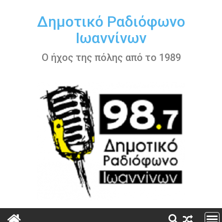
Περάστε
στο
Δημοτικό Ραδιόφωνο
περιεχόμενο
Ιωαννίνων
Ο ήχος της πόλης από το 1989