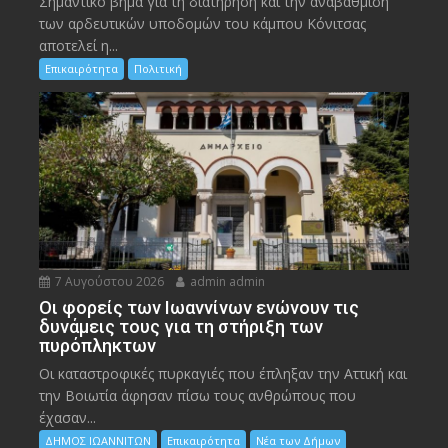
Σημαντικό βήμα για τη διατήρηση και την αναβάθμιση
των αρδευτικών υποδομών του κάμπου Κόνιτσας
αποτελεί η...
Επικαιρότητα
Πολιτική
7 Αυγούστου 2026
admin admin
Οι φορείς των Ιωαννίνων ενώνουν τις
δυνάμεις τους για τη στήριξη των
πυρόπληκτων
Οι καταστροφικές πυρκαγιές που έπληξαν την Αττική και
την Bοιωτία άφησαν πίσω τους ανθρώπους που
έχασαν...
ΔΗΜΟΣ ΙΩΑΝΝΙΤΩΝ
Επικαιρότητα
Νέα των Δήμων