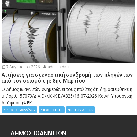
7 Αυγούστου 2026
admin admin
Αιτήσεις για στεγαστική συνδρομή των πληγέντων
από τον σεισμό της 8ης Μαρτίου
Ο Δήμος Ιωαννιτών ενημερώνει τους πολίτες ότι δημοσιεύθηκε η
υπ’ αριθ. 57073/Δ.Α.Ε.Φ.Κ.-Κ.Ε./Α325/16-07-2026 Κοινή Υπουργική
Απόφαση (ΦΕΚ...
Ειδήσεις Ιωαννίνων
Επικαιρότητα
Νέα των Δήμων
ΔΗΜΟΣ ΙΩΑΝΝΙΤΩΝ