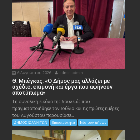
6 Αυγούστου 2026
admin admin
Θ. Μπέγκας: «Ο Δήμος μας αλλάζει με
σχέδιο, επιμονή και έργα που αφήνουν
αποτύπωμα»
Τη συνολική εικόνα της δουλειάς που
πραγματοποιήθηκε τον Ιούλιο και τις πρώτες ημέρες
του Αυγούστου παρουσίασε...
ΔΗΜΟΣ ΙΩΑΝΝΙΤΩΝ
Επικαιρότητα
Νέα των Δήμων