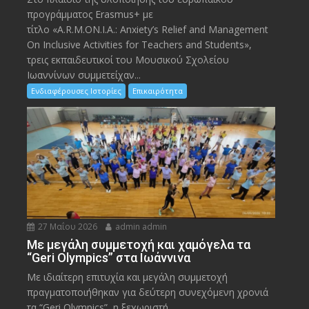
προγράμματος Erasmus+ με
τίτλο «A.R.M.ON.I.A.: Anxiety’s Relief and Management
On Inclusive Activities for Teachers and Students»,
τρεις εκπαιδευτικοί του Μουσικού Σχολείου
Ιωαννίνων συμμετείχαν...
Ενδιαφέρουσες Ιστορίες
Επικαιρότητα
27 Μαΐου 2026
admin admin
Με μεγάλη συμμετοχή και χαμόγελα τα
“Geri Olympics” στα Ιωάννινα
Με ιδιαίτερη επιτυχία και μεγάλη συμμετοχή
πραγματοποιήθηκαν για δεύτερη συνεχόμενη χρονιά
τα “Geri Olympics”, η ξεχωριστή...