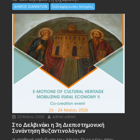
ΔΗΜΟΣ ΙΩΑΝΝΙΤΩΝ
Ενδιαφέρουσες Ιστορίες
20 Μαΐου 2026
admin admin
Στο Δελβινάκι η 3η Διεπιστημονική
Συνάντηση Βυζαντινολόγων
Η σταθερή επένδυση του Δήμου Πωγωνίου στην