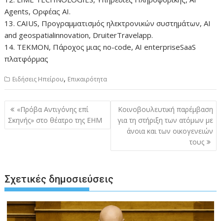
Agents, Ορφέας ΑΙ.
13. CAIUS, Προγραμματισμός ηλεκτρονικών συστημάτων, AI
and geospatialinnovation, DruiterΤravelapp.
14. ΤΕΚΜΟΝ, Πάροχος μιας no-code, AI enterpriseSaaS
πλατφόρμας
,
Ειδήσεις Ηπείρου
Επικαιρότητα
Πλοήγηση
«Πρόβα Αντιγόνης επί
Κοινοβουλευτική παρέμβαση
άρθρων
Σκηνής» στο θέατρο της ΕΗΜ
για τη στήριξη των ατόμων με
άνοια και των οικογενειών
τους
Σχετικές δημοσιεύσεις