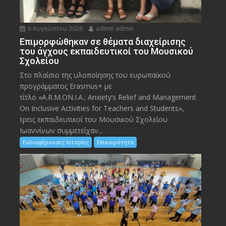
6 Αυγούστου 2026
admin admin
Eπιμορφώθηκαν σε θέματα διαχείρισης
του άγχους εκπαιδευτικοί του Μουσικού
Σχολείου
Στο πλαίσιο της υλοποίησης του ευρωπαϊκού
προγράμματος Erasmus+ με
τίτλο «A.R.M.ON.I.A.: Anxiety’s Relief and Management
On Inclusive Activities for Teachers and Students»,
τρεις εκπαιδευτικοί του Μουσικού Σχολείου
Ιωαννίνων συμμετείχαν...
Ενδιαφέρουσες Ιστορίες
Επικαιρότητα