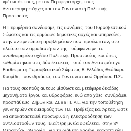
«μέτωπά» τους, με τον Περιφερειάρχη, τους
Αντιπεριφερειάρχες και τον Συντονιστή Πολιτικής
Προστασίας.
Η Περιφέρεια συνέδραμε, τις δυνάμεις του Πυροσβεστικού
Σώματος και τις αρμόδιες δημοτικές αρχές και υπηρεσίες,
στην αντιμετώπιση προβλημάτων που προέκυπταν, στο
πλαίσιο των αρμοδιοτήτων της- σύμφωνα με το
αναθεωρημένο σχέδιο Πολιτικής Προστασίας και όπως
καθορίστηκαν στις δύο έκτακτες- υπό τον Αντιστράτηγο
Επιθεωρητή Πυροσβεστικού Σώματος Β. Ελλάδος Θεόδωρο
Κοσμίδη- συνεδριάσεις του Συντονιστικού Οργάνου Π.Σ..
Για τους σκοπούς αυτούς μίσθωσε και μετέφερε δεκάδες
μηχανήματα έργου και υδροφόρες, ενώ από χθες συνδράμει
προσπάθειες Δήμων και ΔΕΔΔΗΕ Α.Ε. για την τοποθέτηση
γεννητριών σε οικισμούς των Π.Ε. Πρέβεζας και Άρτας, ώστε
να αποκατασταθεί προσωρινά η ηλεκτροδότηση των
η
αντλιοστασίων τους. Ιδιαίτερη μνεία οφείλεται στην 8
Μεραρχία/Ταξιαρχία, για τη διάθεση βαρέων εκσκαπτικών