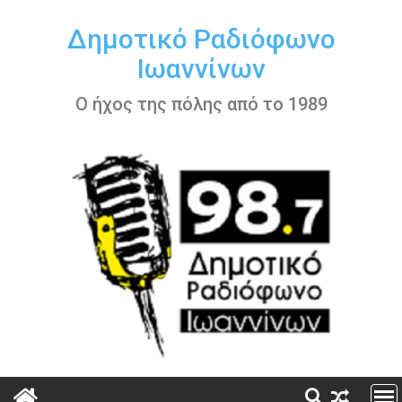
Περάστε
στο
Δημοτικό Ραδιόφωνο
περιεχόμενο
Ιωαννίνων
Ο ήχος της πόλης από το 1989