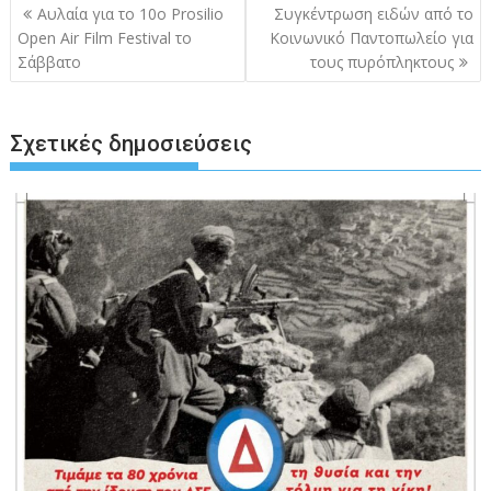
Πλοήγηση
Αυλαία για το 10ο Prosilio
Συγκέντρωση ειδών από το
άρθρων
Open Αir Film Festival το
Κοινωνικό Παντοπωλείο για
Σάββατο
τους πυρόπληκτους
Σχετικές δημοσιεύσεις