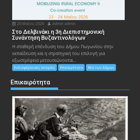
20 Μαΐου 2026
admin admin
Στο Δελβινάκι η 3η Διεπιστημονική
Συνάντηση Βυζαντινολόγων
Η σταθερή επένδυση του Δήμου Πωγωνίου στην
εκπαίδευση και η στρατηγική του επιλογή για
εξωστρέφεια μετουσιώνονται...
Ενδιαφέρουσες Ιστορίες
Επικαιρότητα
Νέα των Δήμων
Επικαιρότητα