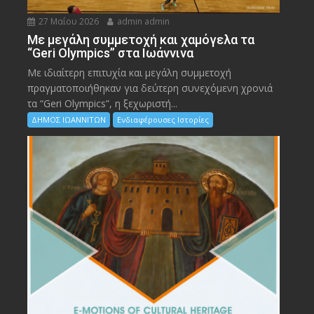
27 Μαΐου 2026
admin admin
Με μεγάλη συμμετοχή και χαμόγελα τα
“Geri Olympics” στα Ιωάννινα
Με ιδιαίτερη επιτυχία και μεγάλη συμμετοχή
πραγματοποιήθηκαν για δεύτερη συνεχόμενη χρονιά
τα “Geri Olympics”, η ξεχωριστή...
ΔΗΜΟΣ ΙΩΑΝΝΙΤΩΝ
Ενδιαφέρουσες Ιστορίες