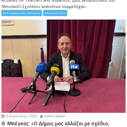
Activities for Teachers and Students», τρεις εκπαιδευτικοί του
Μουσικού Σχολείου Ιωαννίνων συμμετείχαν...
Ενδιαφέρουσες Ιστορίες
Επικαιρότητα
6 Αυγούστου 2026
admin admin
Θ. Μπέγκας: «Ο Δήμος μας αλλάζει με σχέδιο,